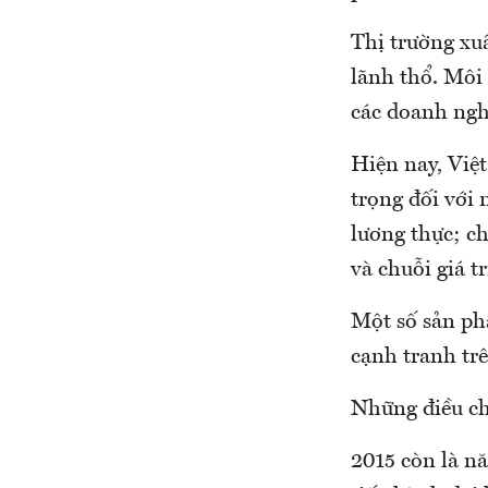
Thị trường xu
lãnh thổ. Môi 
các doanh nghi
Hiện nay, Việt
trọng đối với 
lương thực; ch
và chuỗi giá t
Một số sản ph
cạnh tranh trê
Những điều ch
2015 còn là nă