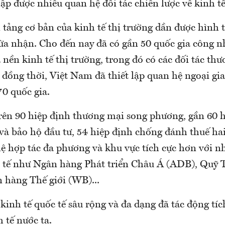
ập được nhiều quan hệ đối tác chiến lược về kinh tế
 tảng cơ bản của kinh tế thị trường dần được hình
ừa nhận. Cho đến nay đã có gần 50 quốc gia công 
 nền kinh tế thị trường, trong đó có các đối tác th
 đồng thời, Việt Nam đã thiết lập quan hệ ngoại gi
0 quốc gia.
trên 90 hiệp định thương mại song phương, gần 60 
và bảo hộ đầu tư, 54 hiệp định chống đánh thuế hai
ệ hợp tác đa phương và khu vực tích cực hơn với n
c tế như Ngân hàng Phát triển Châu Á (ADB), Quỹ T
 hàng Thế giới (WB)...
kinh tế quốc tế sâu rộng và đa dạng đã tác động tíc
h tế nước ta.