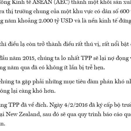
đồng Kinh tế ASEAN (AEC) thành một khối sản xuấ
 ra thị trường chung của một khu vực có dân số 600 
 năm khoảng 2.000 tỷ USD và là nền kinh tế đứng
ì điều lạ còn trở thành điều rất thú vị, rất nổi bậ
đầu năm 2015, chúng ta lo nhất TPP sẽ lại nợ đọng 
g năm qua đã có không ít lần bị trễ hẹn.
chúng ta gặp phải những mục tiêu đàm phán khó nh
công lại càng khó hơn.
ng TPP đã về đích. Ngày 4/2/2016 đã ký cấp bộ tr
ại New Zealand, sau đó sẽ qua quy trình báo cáo qu
n.