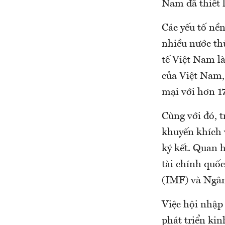
Nam đã thiết l
Các yếu tố nền
nhiều nước th
tế Việt Nam là
của Việt Nam,
mại với hơn 17
Cùng với đó, 
khuyến khích 
ký kết. Quan h
tài chính quố
(IMF) và Ngân
Việc hội nhập 
phát triển kin