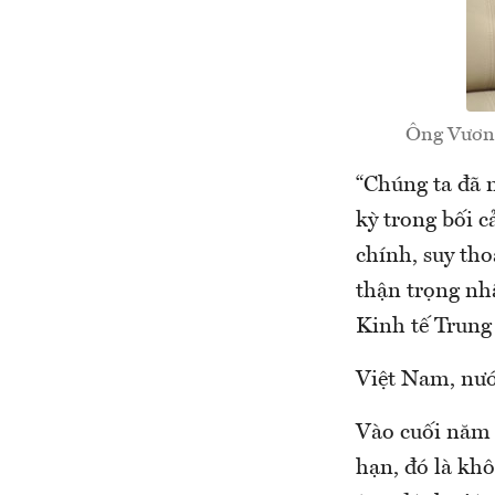
Ông Vương
“Chúng ta đã n
kỳ trong bối c
chính, suy tho
thận trọng nh
Kinh tế Trung 
Việt Nam, nướ
Vào cuối năm 
hạn, đó là kh