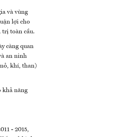
ia và vùng
uận lợi cho
trị toàn cầu.
gày càng quan
 và an ninh
mỏ, khí, than)
ó khả năng
011 - 2015,