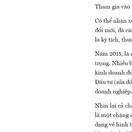
Tham gia vào c
Có thể nhận x
đổi mới, đã c
là kỳ tích, th
Năm 2015, là 
trọng. Nhiều b
kinh doanh đư
Đầu tư (sửa đổ
doanh nghiệp.
Nhìn lại cả c
là một chặng đ
dạng về hình t