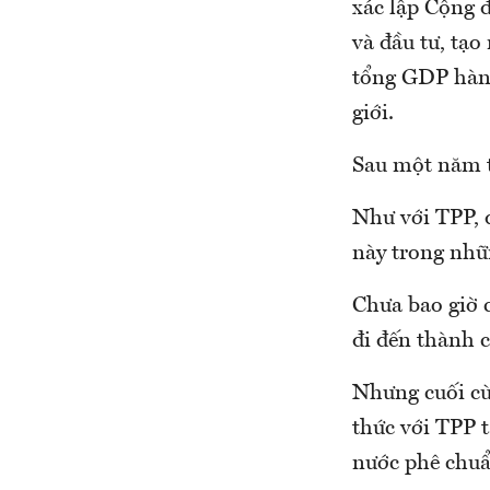
xác lập Cộng 
và đầu tư, tạo
tổng GDP hàng
giới.
Sau một năm th
Như với TPP, 
này trong nhữn
Chưa bao giờ 
đi đến thành 
Nhưng cuối cù
thức với TPP t
nước phê chuẩ