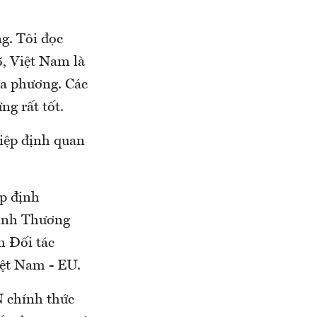
g. Tôi đọc
5, Việt Nam là
đa phương. Các
ng rất tốt.
iệp định quan
ệp định
định Thương
h Đối tác
ệt Nam - EU.
N chính thức