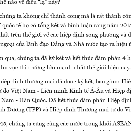
hế nào về điều “lạ” này?
 chúng ta không chỉ thành công mà là rất thành côn
í quốc tế họ có tổng kết và bình luận rằng năm 201
hất trên thế giới về các hiệp định song phương và 
ngoại của lãnh đạo Đảng và Nhà nước tạo ra hiệu ứ
 qua, chúng ta đã ký kết và kết thúc đàm phán 4 h
khu vực thị trường lớn mạnh nhất thế giới hiện nay.
 hiệp định thương mại đã được ký kết, bao gồm: Hi
 do Việt Nam - Liên minh Kinh tế Á-Âu và Hiệp 
t Nam - Hàn Quốc. Đã kết thúc đàm phán Hiệp địn
nh Dương (TPP) và Hiệp định Thương mại tự do Vi
15, chúng ta cũng cùng các nước trong khối ASEA