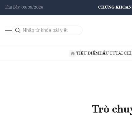
Thứ Bảy, 08/08/2026
CHỨNG KHOÁN
TIÊU ĐIỂM
ĐẦU TƯ
TÀI CH
Trò chu