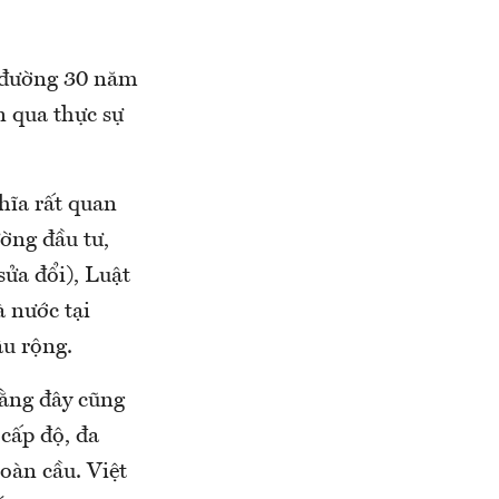
g đường 30 năm
n qua thực sự
hĩa rất quan
ường đầu tư,
ửa đổi), Luật
à nước tại
âu rộng.
rằng đây cũng
cấp độ, đa
oàn cầu. Việt