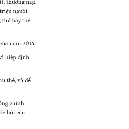
t, thương mại
triệu người,
 thứ bảy thế
t của năm 2015.
vì hiệp định
ư thế, và để
ưởng chính
ốc hội các