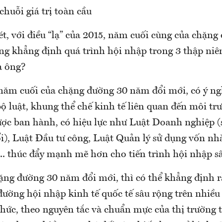
huỗi giá trị toàn cầu
ét, với điều “lạ” của 2015, năm cuối cùng của chặn
àng khẳng định quá trình hội nhập trong 3 thập niê
ưa ông?
năm cuối của chặng đường 30 năm đổi mới, có ý ng
ộ luật, khung thể chế kinh tế liên quan đến môi tr
ợc ban hành, có hiệu lực như Luật Doanh nghiệp (s
i), Luật Đầu tư công, Luật Quản lý sử dụng vốn nh
.. thúc đẩy mạnh mẽ hơn cho tiến trình hội nhập s
hặng đường 30 năm đổi mới, thì có thể khẳng định 
ường hội nhập kinh tế quốc tế sâu rộng trên nhiều 
hức, theo nguyên tắc và chuẩn mực của thị trường t