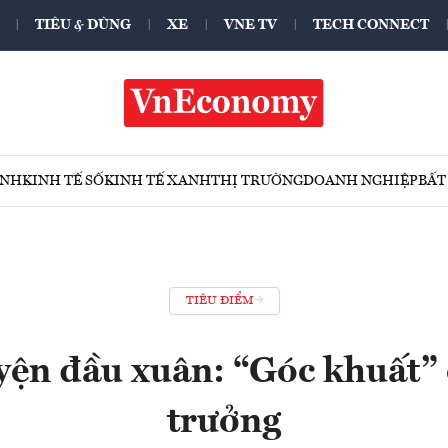
TIÊU & DÙNG
XE
VNE TV
TECH CONNECT
ÍNH
KINH TẾ SỐ
KINH TẾ XANH
THỊ TRƯỜNG
DOANH NGHIỆP
BẤT
TIÊU ĐIỂM
yện đầu xuân: “Góc khuất” 
trưởng