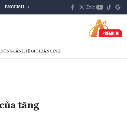
ENGLISH ++
 ĐỘNG SẢN
THẾ GIỚI
DÂN SINH
của tăng