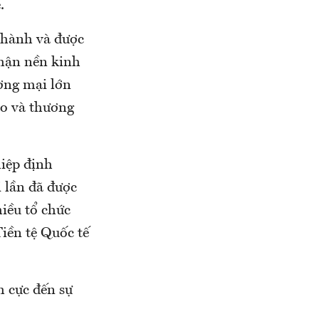
.
 thành và được
nhận nền kinh
ương mại lớn
ao và thương
hiệp định
 lần đã được
hiều tổ chức
iền tệ Quốc tế
h cực đến sự