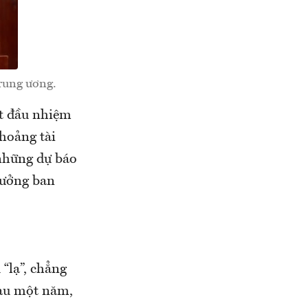
rung ương.
ắt đầu nhiệm
 hoảng tài
 những dự báo
rưởng ban
“lạ”, chẳng
Sau một năm,