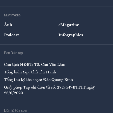
Tư vấn Tiêu & Dùng
Infographics
Hạ tầng
Sức khỏe
Khung pháp lý
Doanh nghiệp
Địa phương
Thị trường
Bảo hiểm
Multimedia
Sự kiện
Nhân lực
Ảnh
eMagazine
Đẹp +
An sinh
Podcast
Infographics
Giải trí
Y tế
Nhà
Ban Biên tập
Ẩm thực
Chủ tịch HĐBT: TS. Chử Văn Lâm
Tổng biên tập: Chử Thị Hạnh
Tổng thư ký tòa soạn: Đào Quang Bính
Giấy phép Tạp chí điện tử số: 272/GP-BTTTT ngày
26/6/2020
Liên hệ tòa soạn