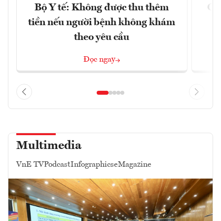
Bộ Y tế: Không được thu thêm
Cắt
tiền nếu người bệnh không khám
l
theo yêu cầu
Đọc ngay
Multimedia
VnE TV
Podcast
Infographics
eMagazine