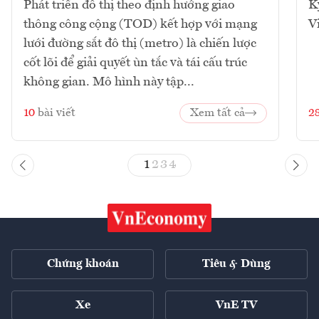
Phát triển đô thị theo định hướng giao
K
thông công cộng (TOD) kết hợp với mạng
V
lưới đường sắt đô thị (metro) là chiến lược
cốt lõi để giải quyết ùn tắc và tái cấu trúc
không gian. Mô hình này tập...
10
bài viết
Xem tất cả
2
1
2
3
4
Chứng khoán
Tiêu & Dùng
Xe
VnE TV