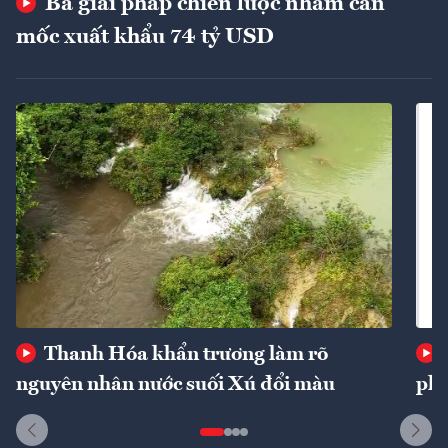
Ba giải pháp chiến lược nhằm cán
mốc xuất khẩu 74 tỷ USD
Thanh Hóa khẩn trương làm rõ
nguyên nhân nước suối Xú đổi màu
phí