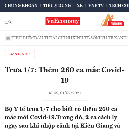
CHỨNG KHOÁN
TIÊU & DÙNG
XE
VNE TV
TECH CO
TIÊU ĐIỂM
ĐẦU TƯ
TÀI CHÍNH
KINH TẾ SỐ
KINH TẾ XANH
DÂN SINH
Trưa 1/7: Thêm 260 ca mắc Covid-
19
13:09, 01/07/2021
Bộ Y tế trưa 1/7 cho biết có thêm 260 ca
mắc mới Covid-19.Trong đó, 2 ca cách ly
ngay sau khi nhập cảnh tại Kiên Giang và