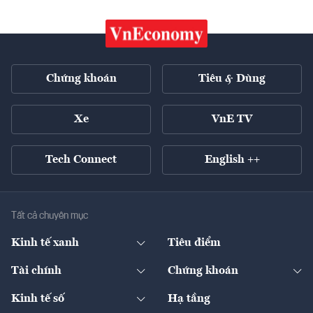
Chứng khoán
Tiêu & Dùng
Xe
VnE TV
Tech Connect
English ++
Tất cả chuyên mục
Kinh tế xanh
Tiêu điểm
Chuyển động xanh
Tài chính
Chứng khoán
Pháp lý
Ngân hàng
Doanh nghiệp niêm yết
Kinh tế số
Hạ tầng
Thương hiệu xanh