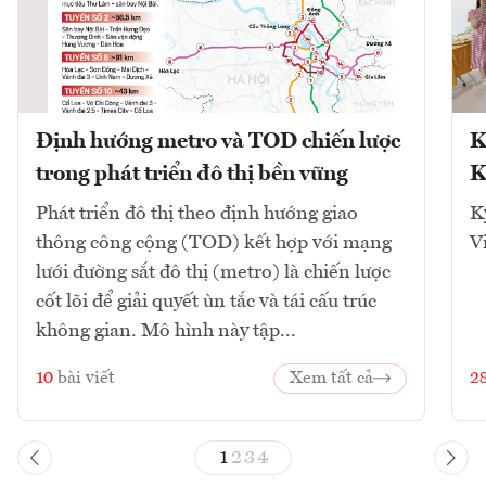
Định hướng metro và TOD chiến lược
K
trong phát triển đô thị bền vững
K
Phát triển đô thị theo định hướng giao
K
thông công cộng (TOD) kết hợp với mạng
V
lưới đường sắt đô thị (metro) là chiến lược
cốt lõi để giải quyết ùn tắc và tái cấu trúc
không gian. Mô hình này tập...
10
bài viết
Xem tất cả
2
1
2
3
4