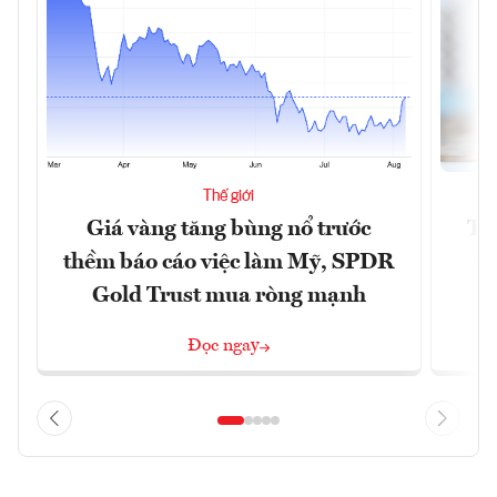
Thế giới
Giá vàng tăng bùng nổ trước
Tr
thềm báo cáo việc làm Mỹ, SPDR
th
Gold Trust mua ròng mạnh
Đọc ngay