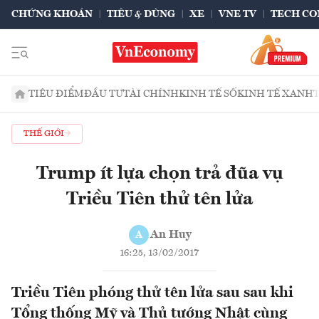
CHỨNG KHOÁN
TIÊU & DÙNG
XE
VNE TV
TECH CO
TIÊU ĐIỂM
ĐẦU TƯ
TÀI CHÍNH
KINH TẾ SỐ
KINH TẾ XANH
THẾ GIỚI
Trump ít lựa chọn trả đũa vụ
Triều Tiên thử tên lửa
An Huy
A
16:25, 13/02/2017
Triều Tiên phóng thử tên lửa sau sau khi
Tổng thống Mỹ và Thủ tướng Nhật cùng