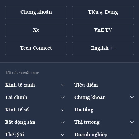
Chứng khoán
Tiêu & Dùng
Xe
VnE TV
Tech Connect
English ++
Tất cả chuyên mục
Kinh tế xanh
Tiêu điểm
Chuyển động xanh
Tài chính
Chứng khoán
Pháp lý
Ngân hàng
Doanh nghiệp niêm yết
Kinh tế số
Hạ tầng
Thương hiệu xanh
Thị trường vốn
Thị trường
Sản phẩm - Thị trường
Bất động sản
Thị trường
Diễn đàn
Thuế
Đầu tư
Tài sản số
Chính sách
Xuất nhập khẩu
Thế giới
Doanh nghiệp
Bảo hiểm
Quốc tế