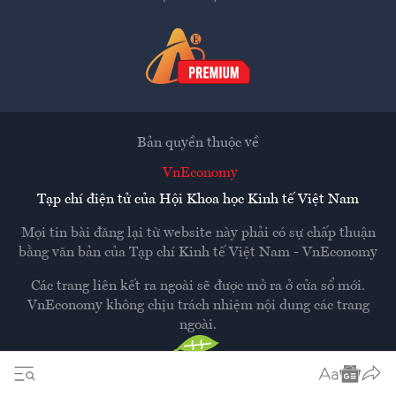
Bản quyền thuộc về
VnEconomy
Tạp chí điện tử của Hội Khoa học Kinh tế Việt Nam
Mọi tin bài đăng lại từ website này phải có sự chấp thuận
bằng văn bản của
Tạp chí Kinh tế Việt Nam - VnEconomy
Các trang liên kết ra ngoài sẽ được mở ra ở cửa sổ mới.
VnEconomy không chịu trách nhiệm nội dung các trang
ngoài.
Thiết kế và phát triển bởi
Hemera Media