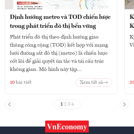
Định hướng metro và TOD chiến lược
K
trong phát triển đô thị bền vững
K
Phát triển đô thị theo định hướng giao
K
thông công cộng (TOD) kết hợp với mạng
V
lưới đường sắt đô thị (metro) là chiến lược
cốt lõi để giải quyết ùn tắc và tái cấu trúc
không gian. Mô hình này tập...
10
bài viết
Xem tất cả
2
1
2
3
4