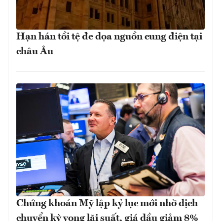
Hạn hán tồi tệ đe dọa nguồn cung điện tại
châu Âu
Chứng khoán Mỹ lập kỷ lục mới nhờ dịch
chuyển kỳ vọng lãi suất, giá dầu giảm 8%