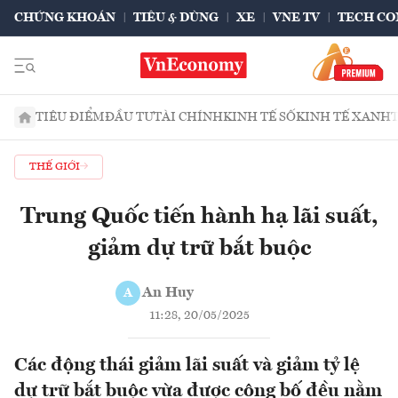
CHỨNG KHOÁN
TIÊU & DÙNG
XE
VNE TV
TECH CO
TIÊU ĐIỂM
ĐẦU TƯ
TÀI CHÍNH
KINH TẾ SỐ
KINH TẾ XANH
THẾ GIỚI
Trung Quốc tiến hành hạ lãi suất,
giảm dự trữ bắt buộc
An Huy
A
11:28, 20/05/2025
Các động thái giảm lãi suất và giảm tỷ lệ
dự trữ bắt buộc vừa được công bố đều nằm