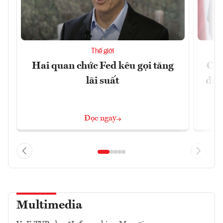
Thế giới
Hai quan chức Fed kêu gọi tăng
Chí
lãi suất
đã 
Đọc ngay
Multimedia