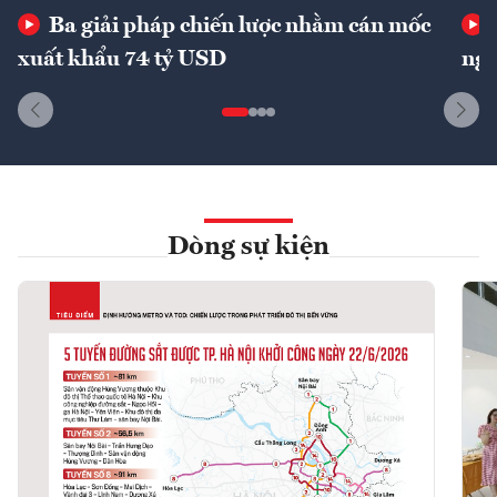
Ba giải pháp chiến lược nhằm cán mốc
xuất khẩu 74 tỷ USD
ngu
Dòng sự kiện