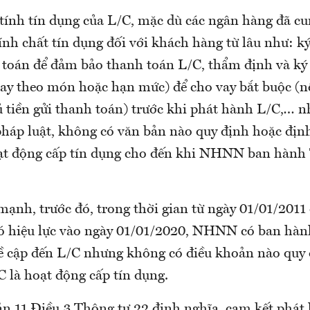
 tính tín dụng của L/C, mặc dù các ngân hàng đã cu
ính chất tín dụng đối với khách hàng từ lâu như: 
h toán để đảm bảo thanh toán L/C, thẩm định và ký
vay theo món hoặc hạn mức) để cho vay bắt buộc (
 tiền gửi thanh toán) trước khi phát hành L/C,
…
nh
pháp luật, không có văn bản nào quy định hoặc định
oạt động cấp tín dụng cho đến khi NHNN ban hành
mạnh, trước đó, trong thời gian từ ngày 01/01/2011
ó hiệu lực vào ngày 01/01/2020, NHNN có ban hàn
ề cập đến L/C nhưng không có điều khoản nào quy
 là hoạt động cấp tín dụng.
n 11 Điều 3 Thông tư 22 định nghĩa, cam kết phát