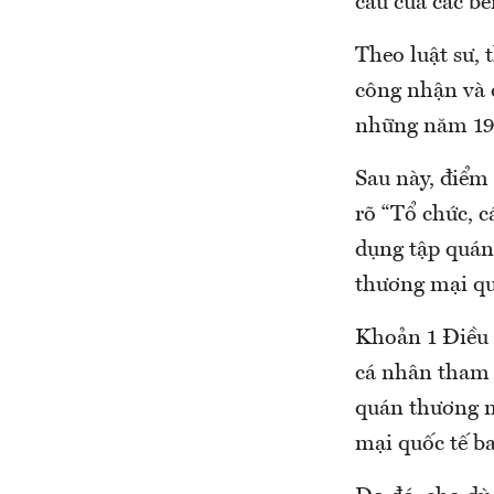
cầu của các bê
Theo luật sư,
công nhận và 
những năm 19
Sau này, điểm
rõ “Tổ chức, 
dụng tập quán
thương mại qu
Khoản 1 Điều 
cá nhân tham 
quán thương m
mại quốc tế b