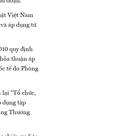
ai đoạn.
luật Việt Nam
 và áp dụng từ
010 quy định
thỏa thuận áp
ốc tế do Phòng
lại “Tổ chức,
p dụng tập
hòng Thương