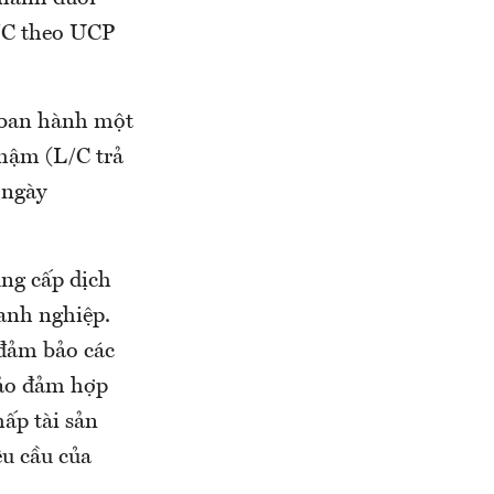
L/C theo UCP
 ban hành một
chậm (L/C trả
 ngày
ung cấp dịch
anh nghiệp.
đảm bảo các
bảo đảm hợp
ấp tài sản
êu cầu của