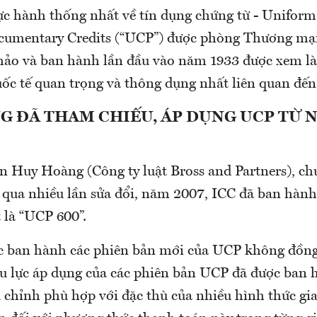
ực hành thống nhất về tín dụng chứng từ - Unifor
ocumentary Credits (“UCP”) được phòng Thương mạ
thảo và ban hành lần đầu vào năm 1933 được xem là
ốc tế quan trọng và thông dụng nhất liên quan đến
G ĐÃ THAM CHIẾU, ÁP DỤNG UCP TỪ
n Huy Hoàng (Công ty luật Bross and Partners), ch
, qua nhiều lần sửa đổi, năm 2007, ICC đã ban hàn
là “UCP 600”.
ệc ban hành các phiên bản mới của UCP không đồng
iệu lực áp dụng của các phiên bản UCP đã được ban 
chỉnh phù hợp với đặc thù của nhiều hình thức gia