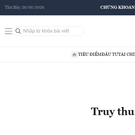
Thứ Bảy, 08/08/2026
CHỨNG KHOÁN
TIÊU ĐIỂM
ĐẦU TƯ
TÀI CH
Truy thu 