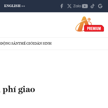
ENGLISH ++
 ĐỘNG SẢN
THẾ GIỚI
DÂN SINH
i phí giao