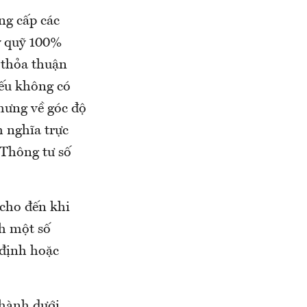
ng cấp các
ký quỹ 100%
 thỏa thuận
nếu không có
ưng về góc độ
 nghĩa trực
 Thông tư số
 cho đến khi
h một số
 định hoặc
 hành dưới