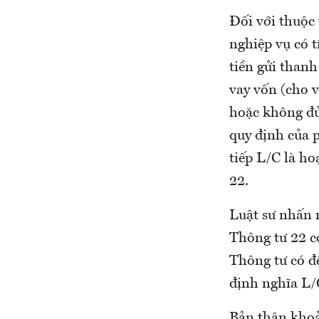
Đối với thuộc
nghiệp vụ có t
tiền gửi than
vay vốn (cho 
hoặc không đủ
quy định của 
tiếp L/C là h
22.
Luật sư nhấn 
Thông tư 22 c
Thông tư có đ
định nghĩa L/C
Bản thân khoả