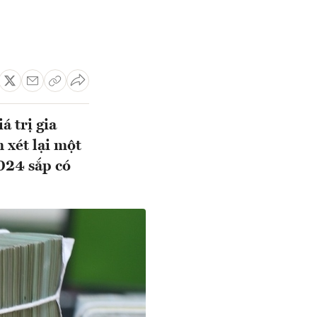
á trị gia
 xét lại một
024 sắp có