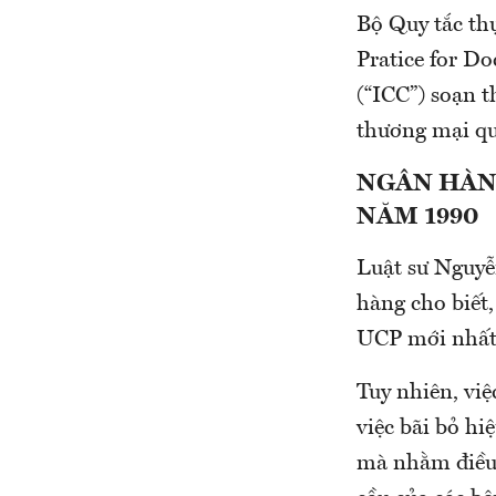
Bộ Quy tắc th
Pratice for D
(“ICC”) soạn 
thương mại qu
NGÂN HÀN
NĂM 1990
Luật sư Nguyễ
hàng cho biết
UCP mới nhất 
Tuy nhiên, vi
việc bãi bỏ h
mà nhằm điều 