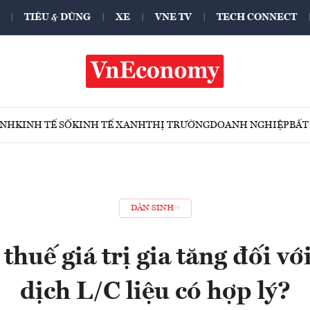
TIÊU & DÙNG
XE
VNE TV
TECH CONNECT
ÍNH
KINH TẾ SỐ
KINH TẾ XANH
THỊ TRƯỜNG
DOANH NGHIỆP
BẤT
DÂN SINH
thuế giá trị gia tăng đối vớ
dịch L/C liệu có hợp lý?