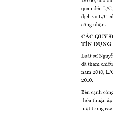
Do đó, cho dù
quan đến L/C,
dịch vụ L/C c
công nhận.
CÁC QUY 
TÍN DỤNG 
Luật sư Nguyễ
đã tham chiếu
năm 2010, L/C
2010.
Bên cạnh công
thỏa thuận áp
một trong các 