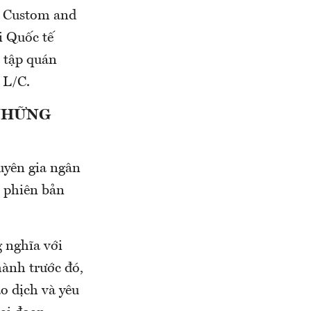
m Custom and
i Quốc tế
 tập quán
 L/C.
 NHỮNG
uyên gia ngân
h phiên bản
 nghĩa với
hành trước đó,
o dịch và yêu