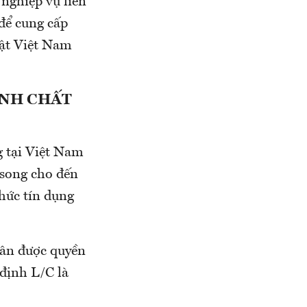
nghiệp vụ liên
để cung cấp
uật Việt Nam
ÍNH CHẤT
 tại Việt Nam
 song cho đến
hức tín dụng
hân được quyền
định L/C là