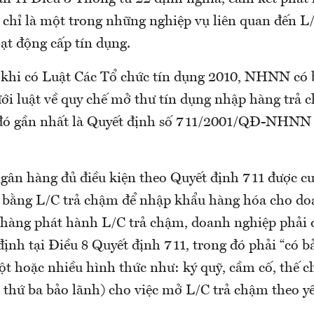
 chỉ là một trong những nghiệp vụ liên quan đến 
ạt động cấp tín dụng.
c khi có Luật Các Tổ chức tín dụng 2010, NHNN có
ưới luật về quy chế mở thư tín dụng nhập hàng trả 
 đó gần nhất là Quyết định số 711/2001/QĐ-NHNN
ngân hàng đủ điều kiện theo Quyết định 711 được c
 bằng L/C trả chậm để nhập khẩu hàng hóa cho do
hàng phát hành L/C trả chậm, doanh nghiệp phải 
định tại Điều 8 Quyết định 711, trong đó phải “có 
t hoặc nhiều hình thức như: ký quỹ, cầm cố, thế ch
 thứ ba bảo lãnh) cho việc mở L/C trả chậm theo y