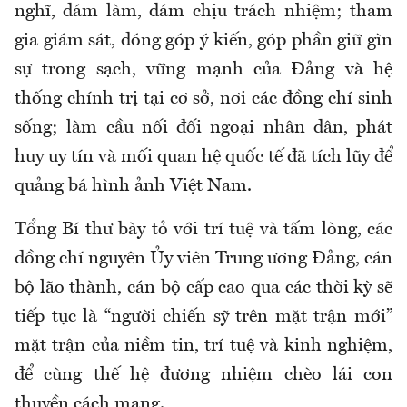
nghĩ, dám làm, dám chịu trách nhiệm; tham
gia giám sát, đóng góp ý kiến, góp phần giữ gìn
sự trong sạch, vững mạnh của Đảng và hệ
thống chính trị tại cơ sở, nơi các đồng chí sinh
sống; làm cầu nối đối ngoại nhân dân, phát
huy uy tín và mối quan hệ quốc tế đã tích lũy để
quảng bá hình ảnh Việt Nam.
Tổng Bí thư bày tỏ với trí tuệ và tấm lòng, các
đồng chí nguyên Ủy viên Trung ương Đảng, cán
bộ lão thành, cán bộ cấp cao qua các thời kỳ sẽ
tiếp tục là “người chiến sỹ trên mặt trận mới”
mặt trận của niềm tin, trí tuệ và kinh nghiệm,
để cùng thế hệ đương nhiệm chèo lái con
thuyền cách mạng.