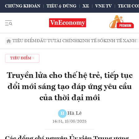
CHỨNG KHOÁN
TIÊU & DÙNG
XE
VNE TV
TECH CO
TIÊU ĐIỂM
ĐẦU TƯ
TÀI CHÍNH
KINH TẾ SỐ
KINH TẾ XANH
TIÊU ĐIỂM
Truyền lửa cho thế hệ trẻ, tiếp tục
đổi mới sáng tạo đáp ứng yêu cầu
của thời đại mới
Hà Lê
H
14:51, 18/08/2025
Các đồng chí nguyên Ủy viên Trung ương