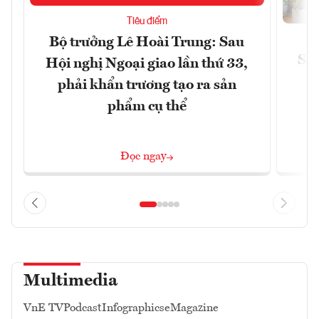
Tiêu điểm
Bộ trưởng Lê Hoài Trung: Sau
Siế
Hội nghị Ngoại giao lần thứ 33,
phải khẩn trương tạo ra sản
phẩm cụ thể
Đọc ngay
Multimedia
VnE TV
Podcast
Infographics
eMagazine