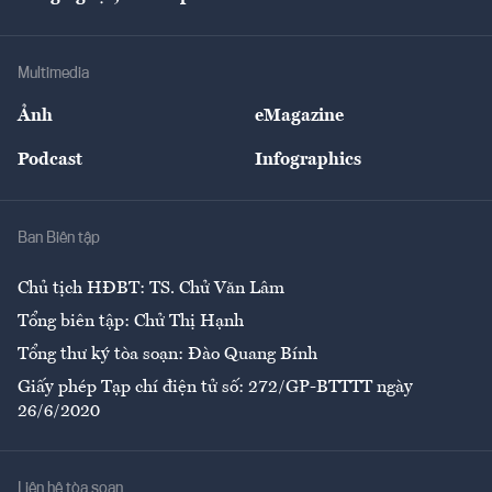
Doanh nhân
Tư vấn Tiêu & Dùng
Infographics
Hạ tầng
Sức khỏe
Khung pháp lý
Doanh nghiệp
Địa phương
Thị trường
Bảo hiểm
Multimedia
Sự kiện
Nhân lực
Ảnh
eMagazine
Đẹp +
An sinh
Podcast
Infographics
Giải trí
Y tế
Nhà
Ban Biên tập
Ẩm thực
Chủ tịch HĐBT: TS. Chử Văn Lâm
Tổng biên tập: Chử Thị Hạnh
Tổng thư ký tòa soạn: Đào Quang Bính
Giấy phép Tạp chí điện tử số: 272/GP-BTTTT ngày
26/6/2020
Liên hệ tòa soạn