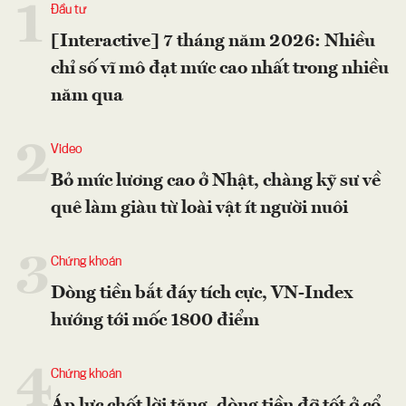
1
Đầu tư
[Interactive] 7 tháng năm 2026: Nhiều
chỉ số vĩ mô đạt mức cao nhất trong nhiều
năm qua
2
Video
Bỏ mức lương cao ở Nhật, chàng kỹ sư về
quê làm giàu từ loài vật ít người nuôi
3
Chứng khoán
Dòng tiền bắt đáy tích cực, VN-Index
hướng tới mốc 1800 điểm
4
Chứng khoán
Áp lực chốt lời tăng, dòng tiền đỡ tốt ở cổ