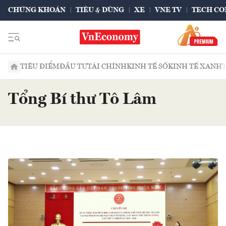
CHỨNG KHOÁN
TIÊU & DÙNG
XE
VNE TV
TECH CO
TIÊU ĐIỂM
ĐẦU TƯ
TÀI CHÍNH
KINH TẾ SỐ
KINH TẾ XANH
Tổng Bí thư Tô Lâm