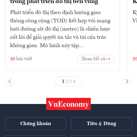
trong phát triển đô thị bền vững
K
Phát triển đô thị theo định hướng giao
K
thông công cộng (TOD) kết hợp với mạng
V
lưới đường sắt đô thị (metro) là chiến lược
cốt lõi để giải quyết ùn tắc và tái cấu trúc
không gian. Mô hình này tập...
10
bài viết
Xem tất cả
2
1
2
3
4
Chứng khoán
Tiêu & Dùng