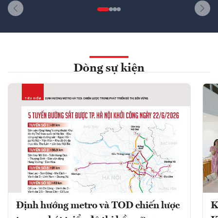
Dòng sự kiện
Định hướng metro và TOD chiến lược
K