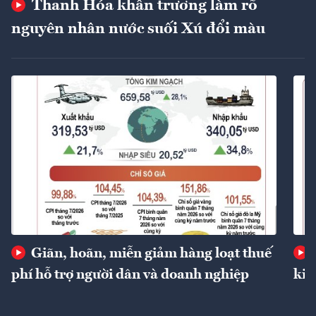
Thanh Hóa khẩn trương làm rõ
nguyên nhân nước suối Xú đổi màu
Giãn, hoãn, miễn giảm hàng loạt thuế
phí hỗ trợ người dân và doanh nghiệp
kin