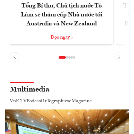
Tổng Bí thư, Chủ tịch nước Tô
Thố
Lâm sẽ thăm cấp Nhà nước tới
lậ
Australia và New Zealand
Bắc
Đọc ngay
Multimedia
VnE TV
Podcast
Infographics
eMagazine