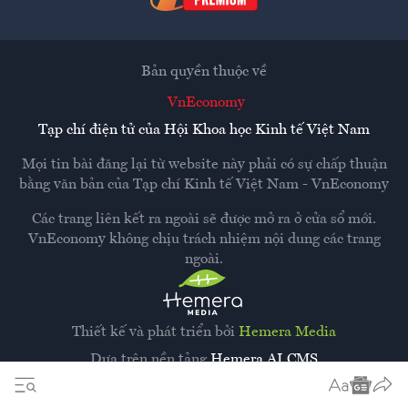
Bản quyền thuộc về
VnEconomy
Tạp chí điện tử của Hội Khoa học Kinh tế Việt Nam
Mọi tin bài đăng lại từ website này phải có sự chấp thuận
bằng văn bản của
Tạp chí Kinh tế Việt Nam - VnEconomy
Các trang liên kết ra ngoài sẽ được mở ra ở cửa sổ mới.
VnEconomy không chịu trách nhiệm nội dung các trang
ngoài.
Thiết kế và phát triển bởi
Hemera Media
Dựa trên nền tảng
Hemera AI CMS