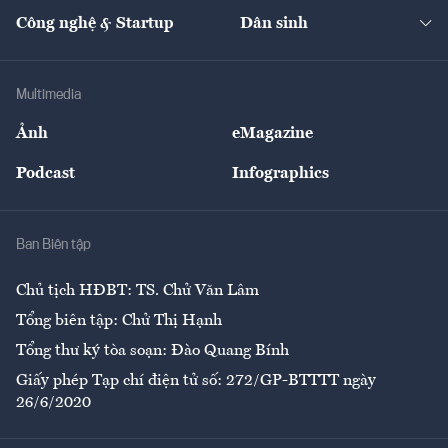
Tạp chí kinh tế Việt Nam
eMagazine
Nhà đầu tư
Du lịch
Công nghệ & Startup
Dân sinh
Tư vấn
Nông sản
Doanh nhân
Tư vấn Tiêu & Dùng
Infographics
Hạ tầng
Sức khỏe
Khung pháp lý
Doanh nghiệp
Địa phương
Thị trường
Bảo hiểm
Multimedia
Sự kiện
Nhân lực
Ảnh
eMagazine
Đẹp +
An sinh
Podcast
Infographics
Giải trí
Y tế
Nhà
Ban Biên tập
Ẩm thực
Chủ tịch HĐBT: TS. Chử Văn Lâm
Tổng biên tập: Chử Thị Hạnh
Tổng thư ký tòa soạn: Đào Quang Bính
Giấy phép Tạp chí điện tử số: 272/GP-BTTTT ngày
26/6/2020