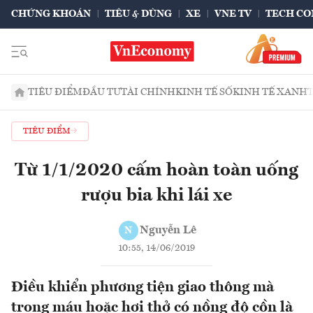
CHỨNG KHOÁN
TIÊU & DÙNG
XE
VNE TV
TECH CO
TIÊU ĐIỂM
ĐẦU TƯ
TÀI CHÍNH
KINH TẾ SỐ
KINH TẾ XANH
TIÊU ĐIỂM
Từ 1/1/2020 cấm hoàn toàn uống
rượu bia khi lái xe
Nguyễn Lê
N
10:55, 14/06/2019
Điều khiển phương tiện giao thông mà
trong máu hoặc hơi thở có nồng độ cồn là