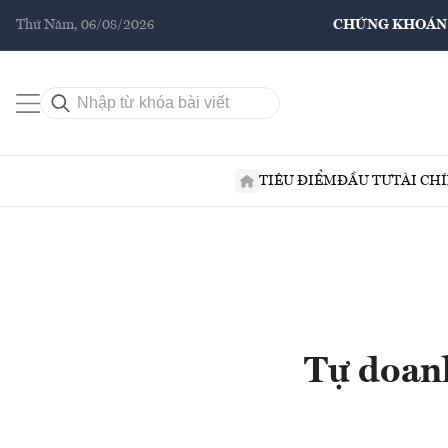
Thứ Năm, 06/08/2026
CHỨNG KHOÁN
TIÊU ĐIỂM
ĐẦU TƯ
TÀI CH
Tự doanh