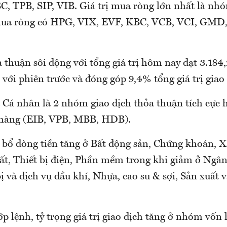
, TPB, SIP, VIB. Giá trị mua ròng lớn nhất là nh
mua ròng có HPG, VIX, EVF, KBC, VCB, VCI, G
 thuận sôi động với tổng giá trị hôm nay đạt 3.184,
với phiên trước và đóng góp 9,4% tổng giá trị giao 
 Cá nhân là 2 nhóm giao dịch thỏa thuận tích cực 
 hàng (EIB, VPB, MBB, HDB).
 bổ dòng tiền tăng ở Bất động sản, Chứng khoán, 
t, Thiết bị điện, Phần mềm trong khi giảm ở Ngân
bị và dịch vụ dầu khí, Nhựa, cao su & sợi, Sản xuất 
p lệnh, tỷ trọng giá trị giao dịch tăng ở nhóm vốn