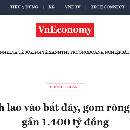
TIÊU & DÙNG
XE
VNE TV
TECH CONNECT
ÍNH
KINH TẾ SỐ
KINH TẾ XANH
THỊ TRƯỜNG
DOANH NGHIỆP
BẤT
CHỨNG KHOÁN
 lao vào bắt đáy, gom ròn
gần 1.400 tỷ đồng