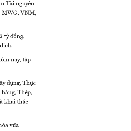
óm Tài nguyên
MD, MWG, VNM,
2 tỷ đồng,
dịch.
hôm nay, tập
Xây dựng, Thực
 hàng, Thép,
và khai thác
 hóa vừa