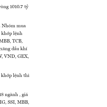
òng 1010.7 tỷ
nh. Nhóm mua
 khớp lệnh
 MBB, TCB,
xăng dầu khí
OW, VND, GEX,
 khớp lệnh thì
18 ngành , giá
IG, SSI, MBB,