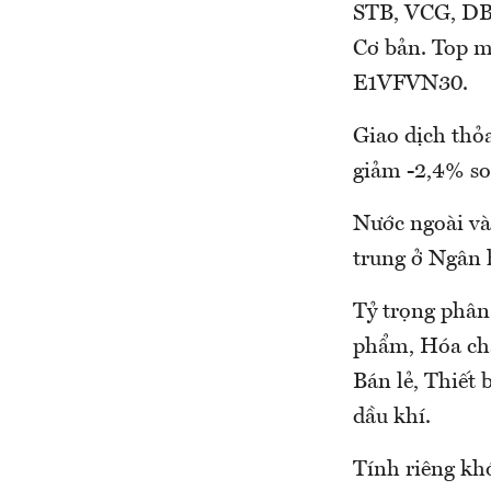
STB, VCG, DBC
Cơ bản. Top 
E1VFVN30.
Giao dịch thỏa
giảm -2,4% so 
Nước ngoài và
trung ở Ngân
Tỷ trọng phân
phẩm, Hóa chấ
Bán lẻ, Thiết 
dầu khí.
Tính riêng khớ