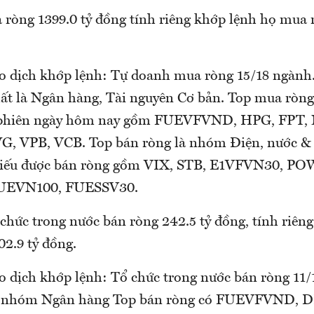
ròng 1399.0 tỷ đồng tính riêng khớp lệnh họ mua r
ao dịch khớp lệnh: Tự doanh mua ròng 15/18 ngà
t là Ngân hàng, Tài nguyên Cơ bản. Top mua ròng
 phiên ngày hôm nay gồm FUEVFVND, HPG, FPT,
, VPB, VCB. Top bán ròng là nhóm Điện, nước & 
phiếu được bán ròng gồm VIX, STB, E1VFVN30, P
UEVN100, FUESSV30.
chức trong nước bán ròng 242.5 tỷ đồng, tính riêng
02.9 tỷ đồng.
o dịch khớp lệnh: Tổ chức trong nước bán ròng 11/
 là nhóm Ngân hàng Top bán ròng có FUEVFVND, D