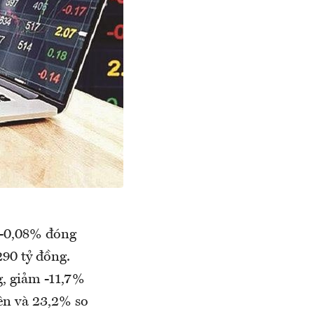
 -0,08% đóng
290 tỷ đồng.
ng, giảm -11,7%
iên và 23,2% so