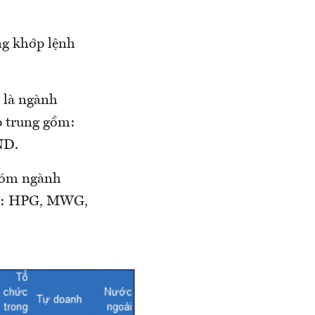
ng khớp lệnh
 là ngành
p trung gồm:
ND.
nhóm ngành
 có: HPG, MWG,