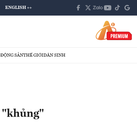
ENGLISH ++
 ĐỘNG SẢN
THẾ GIỚI
DÂN SINH
g "khủng"