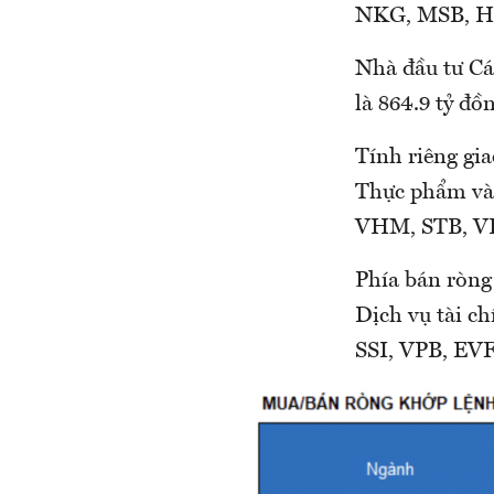
NKG, MSB, H
Nhà đầu tư Cá
là 864.9 tỷ đồ
Tính riêng gi
Thực phẩm và 
VHM, STB, V
Phía bán ròng
Dịch vụ tài c
SSI, VPB, EV