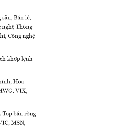
sản, Bán lẻ,
ng nghệ Thông
khí, Công nghệ
ịch khớp lệnh
hính, Hóa
, MWG, VIX,
. Top bán ròng
VIC, MSN,