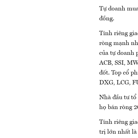
Tự doanh mua 
đồng.
Tính riêng gi
ròng mạnh nhấ
của tự doanh
ACB, SSI, MWG
đốt. Top cổ 
DXG, LCG, F
Nhà đầu tư tổ 
họ bán ròng 2
Tính riêng gia
trị lớn nhất