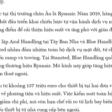
ỹ.
 tại thị trường châu Âu là Ryanair. Năm 2019, hãng
ắt đầu triển khai chiến lược tự vận hành dịch vụ m
ng điểm để cải thiện hiệu suất và ứng phó với gián 
 lập Azul Handling tại Tây Ban Nha và Blue Handli
ed nhằm đảm nhiệm toàn bộ dịch vụ mặt đất, từ c
ến ramp và towing. Tại Stansted, Blue Handling quả
g thương hiệu Ryanair. Mô hình này giúp tăng hiệ
ạn thuê ngoài.
tư khoảng 137 triệu euro cho thiết bị tại hai đơn v
về phương tiện và hiệu suất. Việc kiểm soát toàn 
giảm chi phí, mà còn hạn chế rủi ro từ lịch bay biế
u thiết bị từ nhà cung cấp bên ngoài.