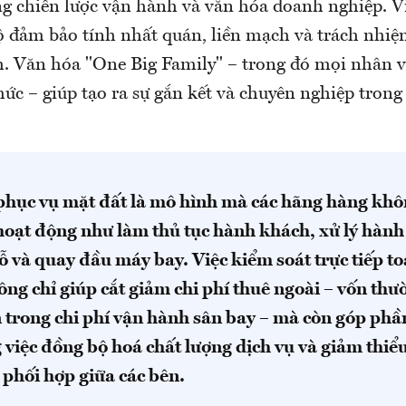
g chiến lược vận hành và văn hóa doanh nghiệp. V
ộ đảm bảo tính nhất quán, liền mạch và trách nhiệ
. Văn hóa "One Big Family" – trong đó mọi nhân v
ức – giúp tạo ra sự gắn kết và chuyên nghiệp tron
 phục vụ mặt đất là mô hình mà các hãng hàng kh
oạt động như làm thủ tục hành khách, xử lý hành 
 và quay đầu máy bay. Việc kiểm soát trực tiếp t
ng chỉ giúp cắt giảm chi phí thuê ngoài – vốn th
n trong chi phí vận hành sân bay – mà còn góp ph
 việc đồng bộ hoá chất lượng dịch vụ và giảm thiểu
phối hợp giữa các bên.