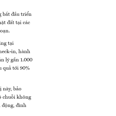
 bắt đầu triển
ặt đất tại các
đoạn.
ng tại
heck-in, hành
n lý gần 1.000
u quả tới 90%
ị này, bảo
bộ chuỗi không
n động, đình