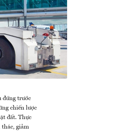
u đứng trước
ững chiến lược
ặt đất. Thực
i thác, giảm