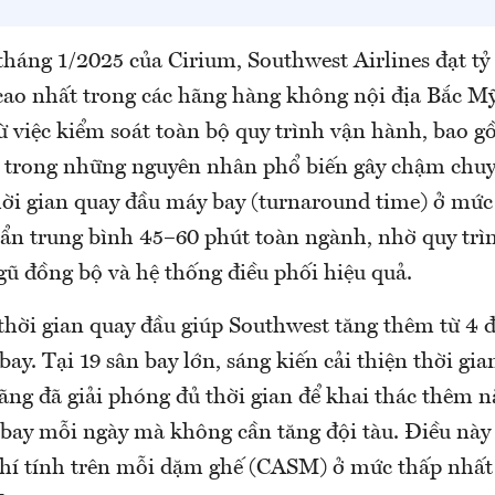
háng 1/2025 của Cirium, Southwest Airlines đạt tỷ 
ao nhất trong các hãng hàng không nội địa Bắc Mỹ.
từ việc kiểm soát toàn bộ quy trình vận hành, bao 
 trong những nguyên nhân phổ biến gây chậm chu
thời gian quay đầu máy bay (turnaround time) ở mức
huẩn trung bình 45–60 phút toàn ngành, nhờ quy trì
ngũ đồng bộ và hệ thống điều phối hiệu quả.
 thời gian quay đầu giúp Southwest tăng thêm từ 4 
ay. Tại 19 sân bay lớn, sáng kiến cải thiện thời gi
ãng đã giải phóng đủ thời gian để khai thác thêm n
bay mỗi ngày mà không cần tăng đội tàu. Điều này
 phí tính trên mỗi dặm ghế (CASM) ở mức thấp nhất