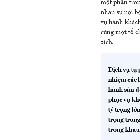
một phần tron
nhân sự nội b
vụ hành khách
cùng một tổ ch
xích.
Dịch vụ tự
nhiệm các h
hành sân đỗ
phục vụ khô
tỷ trọng lớ
trọng trong
trong khâu 