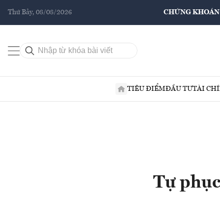
Thứ Bảy, 08/08/2026
CHỨNG KHOÁN
TIÊU ĐIỂM
ĐẦU TƯ
TÀI CH
Tự phục 