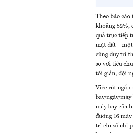
Theo báo cáo t
khoảng 82%, c
quả trực tiếp 
mặt đất – một
cũng duy trì 
so với tiêu c
tối giản, đội 
Việc rút ngắn
bay/ngày/máy b
máy bay của h
đương 16 máy 
trì chỉ số chi