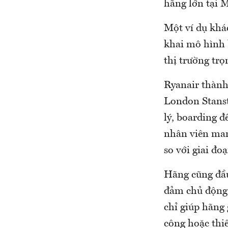
hãng lớn tại M
Một ví dụ khác
khai mô hình b
thị trường trọ
Ryanair thành
London Stanst
lý, boarding đ
nhân viên man
so với giai đo
Hãng cũng đầu 
đảm chủ động 
chỉ giúp hãng 
công hoặc thiế