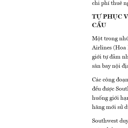
chi phí thuê n
TỰ PHỤC 
CẦU
Một trong nhữ
Airlines (Hoa
giới tự đảm n
sân bay nội đị
Các công đoạn 
đều được South
huống giới hạn
hãng mới sử d
Southwest duy 