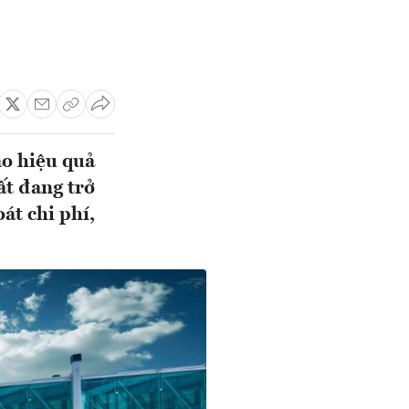
ao hiệu quả
ất đang trở
át chi phí,