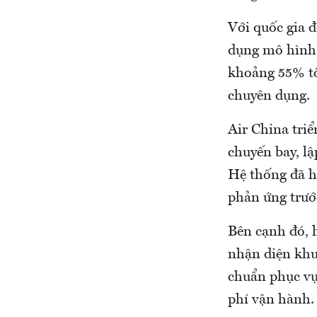
Với quốc gia 
dụng mô hình 
khoảng 55% tổn
chuyên dụng.
Air China tri
chuyến bay, lậ
Hệ thống đã h
phản ứng trướ
Bên cạnh đó, 
nhận diện khuô
chuẩn phục vụ 
phí vận hành.