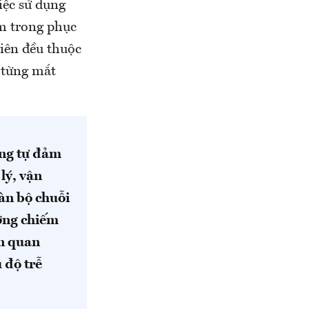
iệc sử dụng
m trong phục
iên đều thuộc
g từng mắt
ông tự đảm
lý, vận
oàn bộ chuỗi
ường chiếm
ần quan
 độ trễ