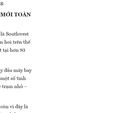
g.
 MỚI TOÀN
là Southwest
 hoi trên thế
 tại hơn 93
ay đầu máy bay
 một số tình
ác trạm nhỏ –
còn vì đây là