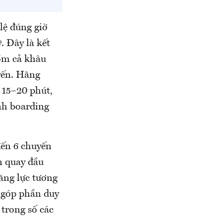
lệ đúng giờ
 Đây là kết
gồm cả khâu
yến. Hãng
 15–20 phút,
nh boarding
đến 6 chuyến
an quay đầu
ăng lực tương
 góp phần duy
 trong số các