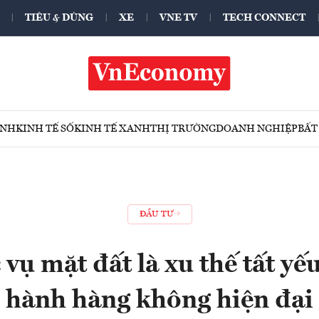
TIÊU & DÙNG
XE
VNE TV
TECH CONNECT
ÍNH
KINH TẾ SỐ
KINH TẾ XANH
THỊ TRƯỜNG
DOANH NGHIỆP
BẤT
ĐẦU TƯ
vụ mặt đất là xu thế tất yế
hành hàng không hiện đại