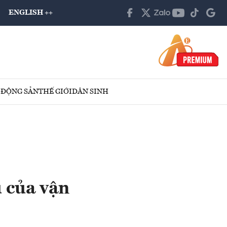
ENGLISH ++
 ĐỘNG SẢN
THẾ GIỚI
DÂN SINH
u của vận