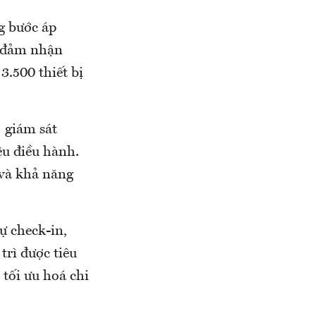
g bước áp
ự đảm nhận
3.500 thiết bị
 giám sát
ệu điều hành.
 và khả năng
ự check-in,
trì được tiêu
 tối ưu hoá chi