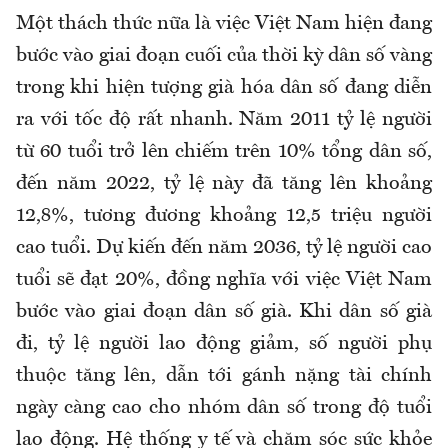
Một thách thức nữa là việc Việt Nam hiện đang
bước vào giai đoạn cuối của thời kỳ dân số vàng
trong khi hiện tượng già hóa dân số đang diễn
ra với tốc độ rất nhanh. Năm 2011 tỷ lệ người
từ 60 tuổi trở lên chiếm trên 10% tổng dân số,
đến năm 2022, tỷ lệ này đã tăng lên khoảng
12,8%, tương đương khoảng 12,5 triệu người
cao tuổi. Dự kiến đến năm 2036, tỷ lệ người cao
tuổi sẽ đạt 20%, đồng nghĩa với việc Việt Nam
bước vào giai đoạn dân số già. Khi dân số già
đi, tỷ lệ người lao động giảm, số người phụ
thuộc tăng lên, dẫn tới gánh nặng tài chính
ngày càng cao cho nhóm dân số trong độ tuổi
lao động. Hệ thống y tế và chăm sóc sức khỏe