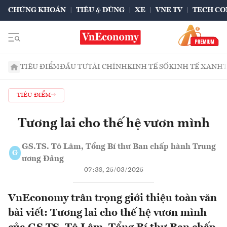
CHỨNG KHOÁN
TIÊU & DÙNG
XE
VNE TV
TECH CO
TIÊU ĐIỂM
ĐẦU TƯ
TÀI CHÍNH
KINH TẾ SỐ
KINH TẾ XANH
TIÊU ĐIỂM
Tương lai cho thế hệ vươn mình
GS.TS. Tô Lâm, Tổng Bí thư Ban chấp hành Trung
G
ương Đảng
07:38, 25/03/2025
VnEconomy trân trọng giới thiệu toàn văn
bài viết: Tương lai cho thế hệ vươn mình