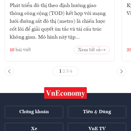
Phát triển đô thị theo định hướng giao
K
thông công cộng (TOD) kết hợp với mạng
V
lưới đường sắt đô thị (metro) là chiến lược
cốt lõi để giải quyết ùn tắc và tái cấu trúc
không gian. Mô hình này tập...
10
bài viết
Xem tất cả
2
1
2
3
4
Chứng khoán
Tiêu & Dùng
Xe
VnE TV