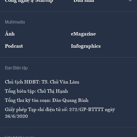
Công nghệ & Startup
Dân sinh
Tư vấn
Nông sản
Doanh nhân
Tư vấn Tiêu & Dùng
Infographics
Hạ tầng
Sức khỏe
Khung pháp lý
Doanh nghiệp
Địa phương
Thị trường
Bảo hiểm
Multimedia
Sự kiện
Nhân lực
Ảnh
eMagazine
Đẹp +
An sinh
Podcast
Infographics
Giải trí
Y tế
Nhà
Ban Biên tập
Ẩm thực
Chủ tịch HĐBT: TS. Chử Văn Lâm
Tổng biên tập: Chử Thị Hạnh
Tổng thư ký tòa soạn: Đào Quang Bính
Giấy phép Tạp chí điện tử số: 272/GP-BTTTT ngày
26/6/2020