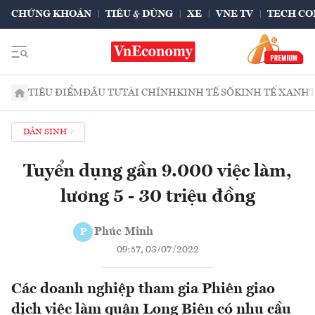
CHỨNG KHOÁN
TIÊU & DÙNG
XE
VNE TV
TECH CO
TIÊU ĐIỂM
ĐẦU TƯ
TÀI CHÍNH
KINH TẾ SỐ
KINH TẾ XANH
DÂN SINH
Tuyển dụng gần 9.000 việc làm,
lương 5 - 30 triệu đồng
Phúc Minh
P
09:57, 03/07/2022
Các doanh nghiệp tham gia Phiên giao
dịch việc làm quận Long Biên có nhu cầu