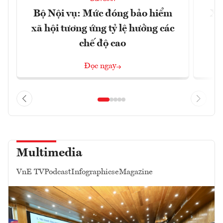
Bộ Nội vụ: Mức đóng bảo hiểm
Xâ
xã hội tương ứng tỷ lệ hưởng các
p
chế độ cao
Đọc ngay
Multimedia
VnE TV
Podcast
Infographics
eMagazine