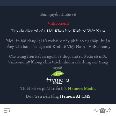
Bản quyền thuộc về
VnEconomy
Tạp chí điện tử của Hội Khoa học Kinh tế Việt Nam
Mọi tin bài đăng lại từ website này phải có sự chấp thuận
bằng văn bản của
Tạp chí Kinh tế Việt Nam - VnEconomy
Các trang liên kết ra ngoài sẽ được mở ra ở cửa sổ mới.
VnEconomy không chịu trách nhiệm nội dung các trang
ngoài.
Thiết kế và phát triển bởi
Hemera Media
Dựa trên nền tảng
Hemera AI CMS