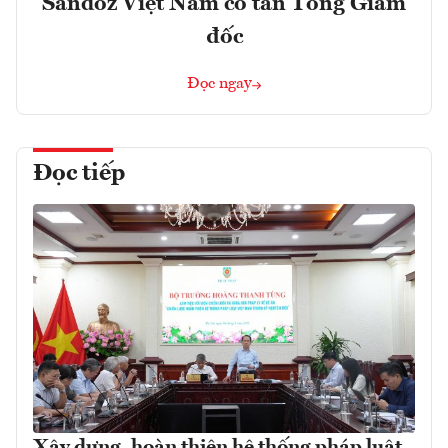
Sandoz Việt Nam có tân Tổng Giám
đốc
Đọc ngay
Đọc tiếp
Xây dựng, hoàn thiện hệ thống pháp luật