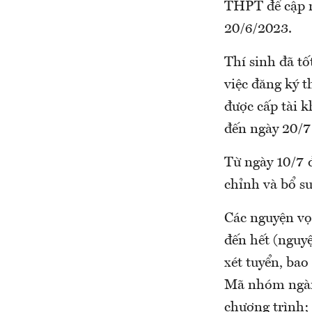
THPT để cập nh
20/6/2023.
Thí sinh đã tố
việc đăng ký t
được cấp tài k
đến ngày 20/7
Từ ngày 10/7 đ
chỉnh và bổ su
Các nguyện vọn
đến hết (nguyệ
xét tuyển, ba
Mã nhóm ngàn
chương trình;