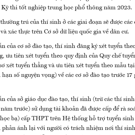
i Kỳ thi tốt nghiệp trung học phổ thông năm 2023.
thường trú của thí sinh ở các giai đoạn sẽ được các
và xác thực trên Cơ sở dữ liệu quốc gia về dân cư.
 của cơ sở đào tạo, thí sinh đăng ký xét tuyển th
g, ưu tiên xét tuyển theo quy định của Quy chế tuyể
 xét tuyển thẳng và ưu tiên xét tuyển theo mẫu tại 
 hạn số nguyện vọng) về các cơ sở đào tạo trước 17 
 của sở giáo dục đào tạo, thí sinh (trừ các thí sin
 năm trước) sử dụng tài khoản đã được cấp để rà so
(học bạ) cấp THPT trên Hệ thống hỗ trợ tuyển sin
 phản ánh lại với người có trách nhiệm nơi thí sin