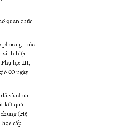
 cơ quan chức
eo phương thức
n sinh hiện
Phụ lục III,
giờ 00 ngày
h đã và chưa
át kết quả
h chung (Hệ
h học cấp