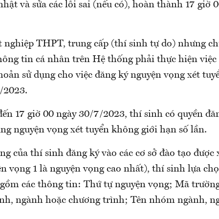
ật và sửa các lỗi sai (nếu có), hoàn thành 17 giờ 
t nghiệp THPT, trung cấp (thí sinh tự do) nhưng c
hông tin cá nhân trên Hệ thống phải thực hiện việc
hoản sử dụng cho việc đăng ký nguyện vọng xét tuyể
/2023.
ến 17 giờ 00 ngày 30/7/2023, thí sinh có quyền đăn
ng nguyện vọng xét tuyển không giới hạn số lần.
g của thí sinh đăng ký vào các cơ sở đào tạo được x
n vọng 1 là nguyện vọng cao nhất), thí sinh lựa ch
o gồm các thông tin: Thứ tự nguyện vọng; Mã trường
h, ngành hoặc chương trình; Tên nhóm ngành, n