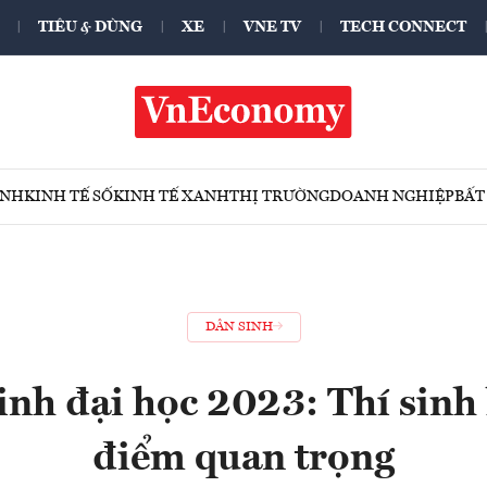
TIÊU & DÙNG
XE
VNE TV
TECH CONNECT
ÍNH
KINH TẾ SỐ
KINH TẾ XANH
THỊ TRƯỜNG
DOANH NGHIỆP
BẤT
DÂN SINH
inh đại học 2023: Thí sinh 
điểm quan trọng