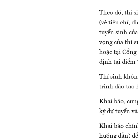
Theo đó, thí s
(về tiêu chí, đ
tuyển sinh của
vọng của thí s
hoặc tại Cổng 
định tại điểm 
Thí sinh khô
trình đào tạo 
Khai báo, cung
ký dự tuyển và
Khai báo chín
hướng dẫn) để 