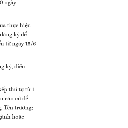
00 ngày
hưa thực hiện
 đăng ký để
n từ ngày 15/6
g ký, điều
ếp thứ tự từ 1
ọn căn cứ để
, Tên trường;
gành hoặc