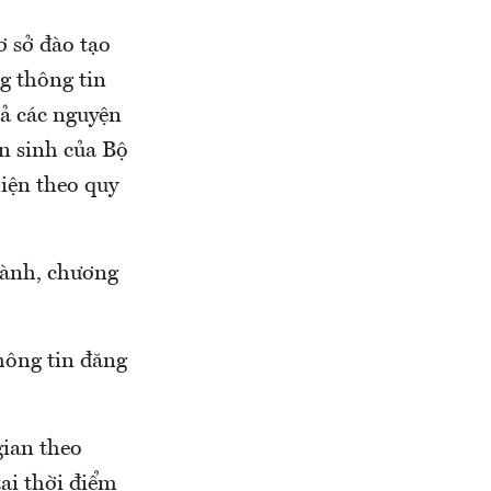
ơ sở đào tạo
ng thông tin
cả các nguyện
ển sinh của Bộ
hiện theo quy
gành, chương
hông tin đăng
gian theo
tại thời điểm