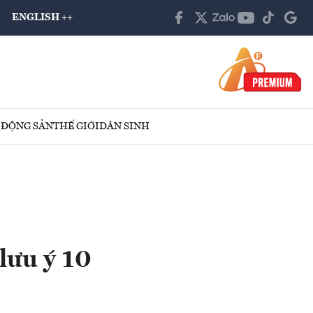
ENGLISH ++
 ĐỘNG SẢN
THẾ GIỚI
DÂN SINH
lưu ý 10