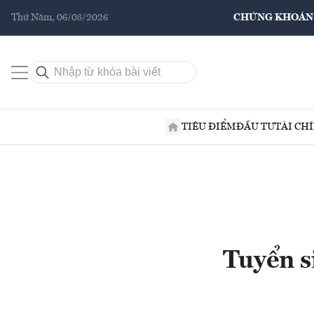
Thứ Năm, 06/08/2026
CHỨNG KHOÁN
TIÊU ĐIỂM
ĐẦU TƯ
TÀI CH
Tuyển s