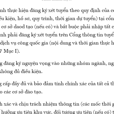
inh thực hiện đăng ký xét tuyển theo quy định của c
iều kiện, hồ sơ, quy trình, thời gian dự tuyển) tại cổ
 cơ sở daod tạo (nếu có) và bắt buộc phải nhập tất 
inh phải đăng ký xét tuyển trên Cổng thông tin tuy
dịch vụ công quốc gia (nội dung và thời gian thực 
7 Mục I).
ng đăng ký nguyện vọng vào những nhóm ngành, n
không đủ điều kiện.
 cấp đầy đủ và bảo đảm tính chính xác của tất cả t
o các cơ sở đào tạo.
h xác và chịu trách nhiệm thông tin (các mốc thời 
hưởng ưu tiên khu vực, đối tượng ưu tiên (nếu có) 