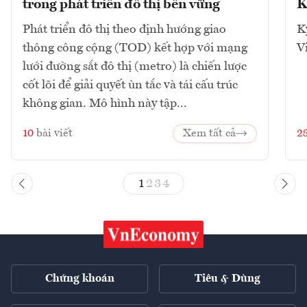
trong phát triển đô thị bền vững
K
Phát triển đô thị theo định hướng giao
K
thông công cộng (TOD) kết hợp với mạng
V
lưới đường sắt đô thị (metro) là chiến lược
cốt lõi để giải quyết ùn tắc và tái cấu trúc
không gian. Mô hình này tập...
10
bài viết
Xem tất cả
2
1
2
3
4
Chứng khoán
Tiêu & Dùng