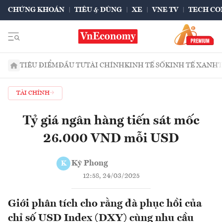
CHỨNG KHOÁN
TIÊU & DÙNG
XE
VNE TV
TECH CO
TIÊU ĐIỂM
ĐẦU TƯ
TÀI CHÍNH
KINH TẾ SỐ
KINH TẾ XANH
TÀI CHÍNH
Tỷ giá ngân hàng tiến sát mốc
26.000 VND mỗi USD
Kỳ Phong
K
12:58, 24/03/2025
Giới phân tích cho rằng đà phục hồi của
chỉ số USD Index (DXY) cùng nhu cầu