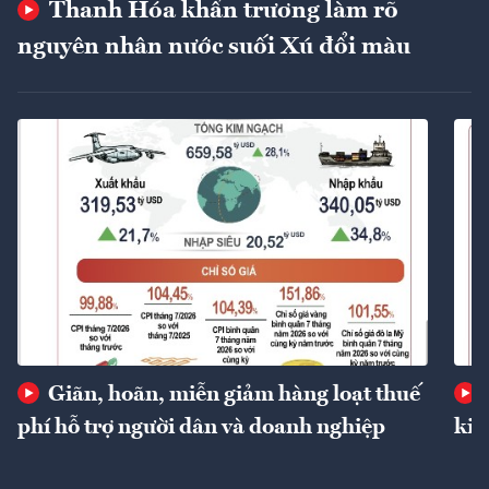
Thanh Hóa khẩn trương làm rõ
nguyên nhân nước suối Xú đổi màu
Giãn, hoãn, miễn giảm hàng loạt thuế
phí hỗ trợ người dân và doanh nghiệp
kin