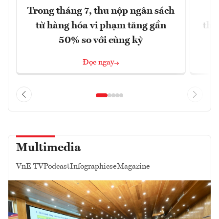
Trong tháng 7, thu nộp ngân sách
G
từ hàng hóa vi phạm tăng gần
thá
50% so với cùng kỳ
Đọc ngay
Multimedia
VnE TV
Podcast
Infographics
eMagazine