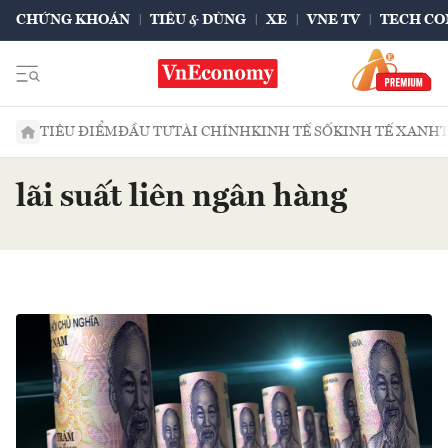
CHỨNG KHOÁN
TIÊU & DÙNG
XE
VNE TV
TECH CO
TIÊU ĐIỂM
ĐẦU TƯ
TÀI CHÍNH
KINH TẾ SỐ
KINH TẾ XANH
lãi suất liên ngân hàng