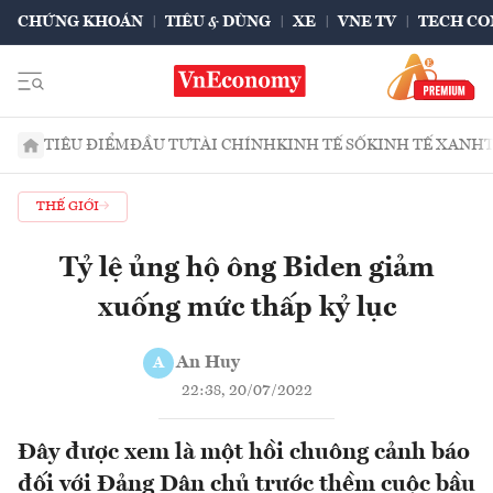
CHỨNG KHOÁN
TIÊU & DÙNG
XE
VNE TV
TECH CO
TIÊU ĐIỂM
ĐẦU TƯ
TÀI CHÍNH
KINH TẾ SỐ
KINH TẾ XANH
THẾ GIỚI
Tỷ lệ ủng hộ ông Biden giảm
xuống mức thấp kỷ lục
An Huy
A
22:38, 20/07/2022
Đây được xem là một hồi chuông cảnh báo
đối với Đảng Dân chủ trước thềm cuộc bầu