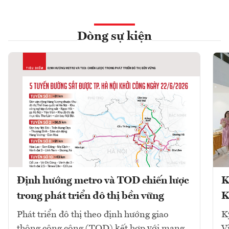
Dòng sự kiện
Định hướng metro và TOD chiến lược
K
trong phát triển đô thị bền vững
K
Phát triển đô thị theo định hướng giao
K
thông công cộng (TOD) kết hợp với mạng
V