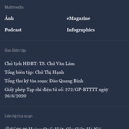
Địa phương
Thị trường
Bảo hiểm
Multimedia
Sự kiện
Nhân lực
Ảnh
eMagazine
Đẹp +
An sinh
Podcast
Infographics
Giải trí
Y tế
Nhà
Ban Biên tập
Ẩm thực
Chủ tịch HĐBT: TS. Chử Văn Lâm
Tổng biên tập: Chử Thị Hạnh
Tổng thư ký tòa soạn: Đào Quang Bính
Giấy phép Tạp chí điện tử số: 272/GP-BTTTT ngày
26/6/2020
Liên hệ tòa soạn