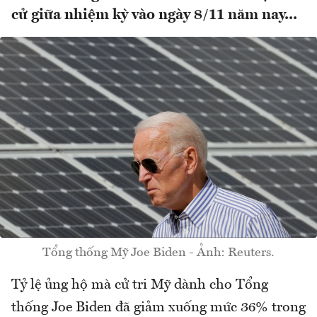
cử giữa nhiệm kỳ vào ngày 8/11 năm nay...
Tổng thống Mỹ Joe Biden - Ảnh: Reuters.
Tỷ lệ ủng hộ mà cử tri Mỹ dành cho Tổng
thống Joe Biden đã giảm xuống mức 36% trong