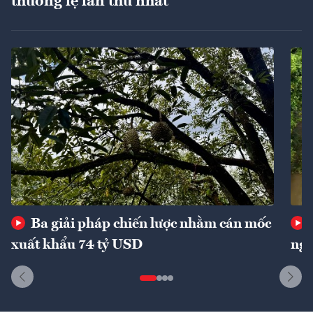
thường lệ lần thứ nhất
Ba giải pháp chiến lược nhằm cán mốc
xuất khẩu 74 tỷ USD
ngu