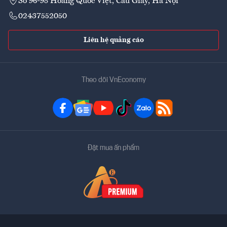
Số 96-98 Hoàng Quốc Việt, Cầu Giấy, Hà Nội
02437552050
Liên hệ quảng cáo
Theo dõi VnEconomy
Đặt mua ấn phẩm