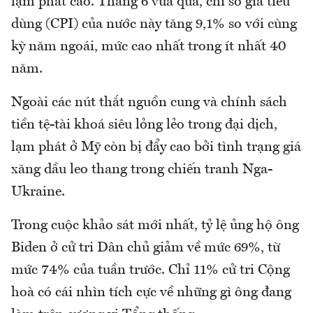
lạm phát cao. Tháng 6 vừa qua, chỉ số giá tiêu
dùng (CPI) của nước này tăng 9,1% so với cùng
kỳ năm ngoái, mức cao nhất trong ít nhất 40
năm.
Ngoài các nút thắt nguồn cung và chính sách
tiền tệ-tài khoá siêu lỏng lẻo trong đại dịch,
lạm phát ở Mỹ còn bị đẩy cao bởi tình trạng giá
xăng dầu leo thang trong chiến tranh Nga-
Ukraine.
Trong cuộc khảo sát mới nhất, tỷ lệ ủng hộ ông
Biden ở cử tri Dân chủ giảm về mức 69%, từ
mức 74% của tuần trước. Chỉ 11% cử tri Cộng
hoà có cái nhìn tích cực về những gì ông đang