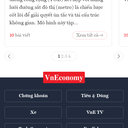
lưới đường sắt đô thị (metro) là chiến lược
cốt lõi để giải quyết ùn tắc và tái cấu trúc
không gian. Mô hình này tập...
10
bài viết
Xem tất cả
2
1
2
3
4
Chứng khoán
Tiêu & Dùng
Xe
VnE TV