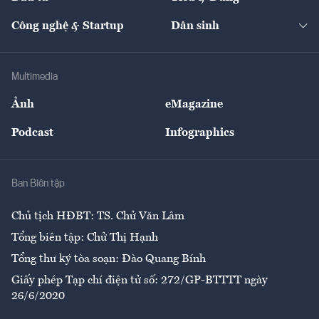
Quản trị số
Cafe BĐS
Thị trường
Kinh doanh
Kết nối
Tạp chí kinh tế Việt Nam
eMagazine
Nhà đầu tư
Du lịch
Công nghệ & Startup
Dân sinh
Tư vấn
Nông sản
Doanh nhân
Tư vấn Tiêu & Dùng
Infographics
Hạ tầng
Sức khỏe
Khung pháp lý
Doanh nghiệp
Địa phương
Thị trường
Bảo hiểm
Multimedia
Sự kiện
Nhân lực
Ảnh
eMagazine
Đẹp +
An sinh
Podcast
Infographics
Giải trí
Y tế
Nhà
Ban Biên tập
Ẩm thực
Chủ tịch HĐBT: TS. Chử Văn Lâm
Tổng biên tập: Chử Thị Hạnh
Tổng thư ký tòa soạn: Đào Quang Bính
Giấy phép Tạp chí điện tử số: 272/GP-BTTTT ngày
26/6/2020