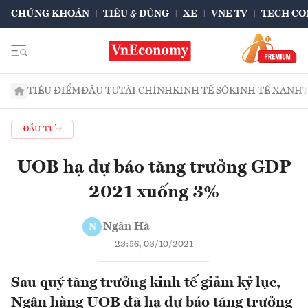
CHỨNG KHOÁN
TIÊU & DÙNG
XE
VNE TV
TECH CO
TIÊU ĐIỂM
ĐẦU TƯ
TÀI CHÍNH
KINH TẾ SỐ
KINH TẾ XANH
ĐẦU TƯ
UOB hạ dự báo tăng trưởng GDP
2021 xuống 3%
Ngân Hà
N
23:56, 03/10/2021
Sau quý tăng trưởng kinh tế giảm kỷ lục,
Ngân hàng UOB đã hạ dự báo tăng trưởng