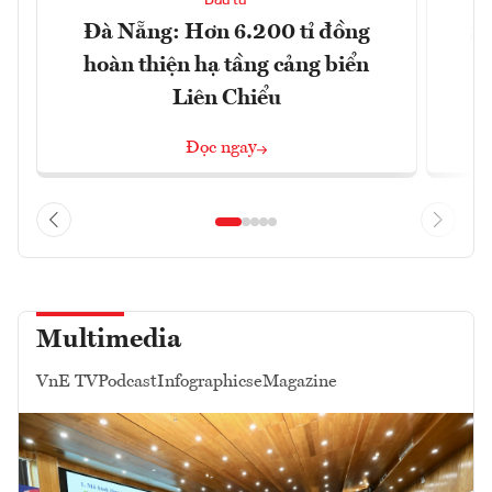
Đầu tư
Đà Nẵng: Hơn 6.200 tỉ đồng
Sa
hoàn thiện hạ tầng cảng biển
Liên Chiểu
Đọc ngay
Multimedia
VnE TV
Podcast
Infographics
eMagazine