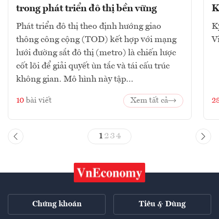
trong phát triển đô thị bền vững
K
Phát triển đô thị theo định hướng giao
K
thông công cộng (TOD) kết hợp với mạng
V
lưới đường sắt đô thị (metro) là chiến lược
cốt lõi để giải quyết ùn tắc và tái cấu trúc
không gian. Mô hình này tập...
10
bài viết
Xem tất cả
2
1
2
3
4
Chứng khoán
Tiêu & Dùng