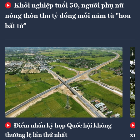
Khởi nghiệp tuổi 50, người phụ nữ
nông thôn thu tỷ đồng mỗi năm từ "hoa
bất tử"
Điểm nhấn kỳ họp Quốc hội không
thường lệ lần thứ nhất
xuấ