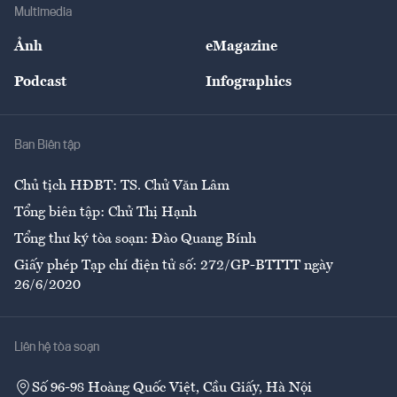
Bảo hiểm
Multimedia
Sự kiện
Nhân lực
Ảnh
eMagazine
Đẹp +
An sinh
Podcast
Infographics
Giải trí
Y tế
Nhà
Ban Biên tập
Ẩm thực
Chủ tịch HĐBT: TS. Chử Văn Lâm
Tổng biên tập: Chử Thị Hạnh
Tổng thư ký tòa soạn: Đào Quang Bính
Giấy phép Tạp chí điện tử số: 272/GP-BTTTT ngày
26/6/2020
Liên hệ tòa soạn
Số 96-98 Hoàng Quốc Việt, Cầu Giấy, Hà Nội