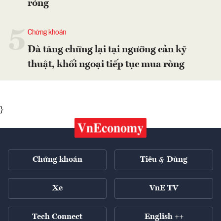
ròng
5
Chứng khoán
Đà tăng chững lại tại ngưỡng cản kỹ
thuật, khối ngoại tiếp tục mua ròng
}
Chứng khoán
Tiêu & Dùng
Xe
VnE TV
Tech Connect
English ++