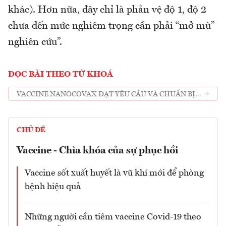
khác). Hơn nữa, đây chỉ là phản vệ độ 1, độ 2
chưa đến mức nghiêm trọng cần phải “mở mù”
nghiên cứu”.
ĐỌC BÀI THEO TỪ KHOÁ
VACCINE NANOCOVAX ĐẠT YÊU CẦU VÀ CHUẨN BỊ
CẤP GIẤY ĐĂNG KÝ LƯU HÀNH
CHỦ ĐỀ
Vaccine - Chìa khóa của sự phục hồi
Vaccine sốt xuất huyết là vũ khí mới để phòng
bệnh hiệu quả
Những người cần tiêm vaccine Covid-19 theo