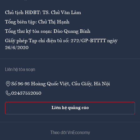
Chủ tịch HĐBT: TS. Chử Văn Lâm
Tổng biên tập: Chử Thị Hạnh
Tổng thư ký tòa soạn: Đào Quang Bính
Giấy phép Tạp chí điện tử số: 272/GP-BTTTT ngày
26/6/2020
Liên hệ tòa soạn
Số 96-98 Hoàng Quốc Việt, Cầu Giấy, Hà Nội
02437552050
Liên hệ quảng cáo
Theo dõi VnEconomy