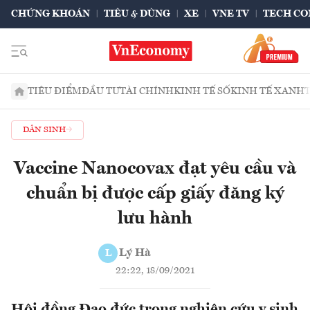
CHỨNG KHOÁN
TIÊU & DÙNG
XE
VNE TV
TECH CO
TIÊU ĐIỂM
ĐẦU TƯ
TÀI CHÍNH
KINH TẾ SỐ
KINH TẾ XANH
DÂN SINH
Vaccine Nanocovax đạt yêu cầu và
chuẩn bị được cấp giấy đăng ký
lưu hành
Lý Hà
L
22:22, 18/09/2021
Hội đồng Đạo đức trong nghiên cứu y sinh