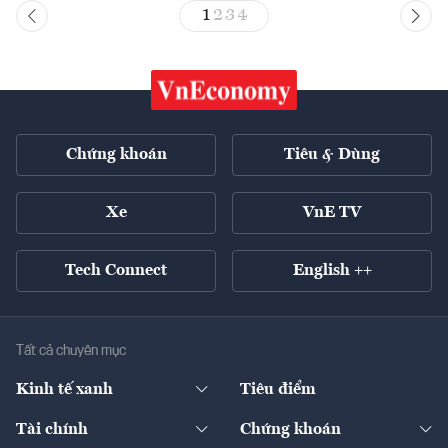
1
2
3
4
Chứng khoán
Tiêu & Dùng
Xe
VnE TV
Tech Connect
English ++
Tất cả chuyên mục
Kinh tế xanh
Tiêu điểm
Chuyển động xanh
Tài chính
Chứng khoán