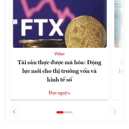
Video
Tài sản thực được mã hóa: Động
Huế
lực mới cho thị trường vốn và
lở 
kinh tế số
Đọc ngay