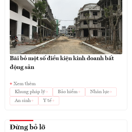
Bãi bỏ một số điều kiện kinh doanh bất
động sản
Xem thêm
Khung pháp lý
Bảo hiểm
Nhân lực
An sinh
Y tế
Đừng bỏ lỡ