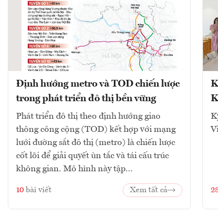
Định hướng metro và TOD chiến lược
K
trong phát triển đô thị bền vững
K
Phát triển đô thị theo định hướng giao
K
thông công cộng (TOD) kết hợp với mạng
V
lưới đường sắt đô thị (metro) là chiến lược
cốt lõi để giải quyết ùn tắc và tái cấu trúc
không gian. Mô hình này tập...
10
bài viết
Xem tất cả
2