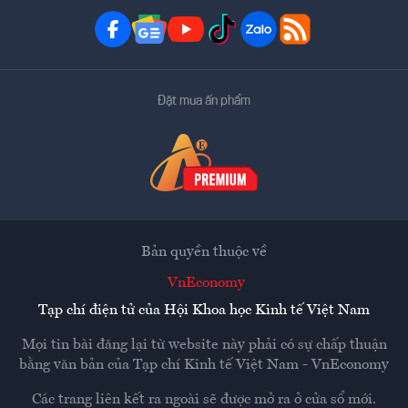
Đặt mua ấn phẩm
Bản quyền thuộc về
VnEconomy
Tạp chí điện tử của Hội Khoa học Kinh tế Việt Nam
Mọi tin bài đăng lại từ website này phải có sự chấp thuận
bằng văn bản của
Tạp chí Kinh tế Việt Nam - VnEconomy
Các trang liên kết ra ngoài sẽ được mở ra ở cửa sổ mới.