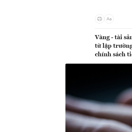
Vàng - tài s
từ lập trườn
chính sách ti