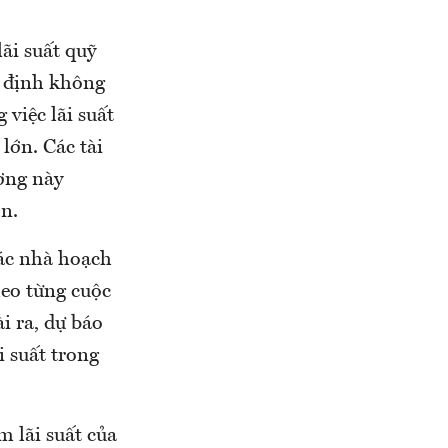
ãi suất quỹ
t định không
việc lãi suất
lớn. Các tài
ơng này
ơn.
các nhà hoạch
heo từng cuộc
i ra, dự báo
i suất trong
m lãi suất của