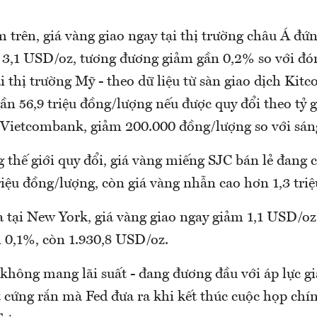
 trên, giá vàng giao ngay tại thị trường châu Á đứn
3,1 USD/oz, tương đương giảm gần 0,2% so với đó
i thị trường Mỹ - theo dữ liệu từ sàn giao dịch Kitc
ần 56,9 triệu đồng/lượng nếu được quy đổi theo tỷ 
 Vietcombank, giảm 200.000 đồng/lượng so với sá
g thế giới quy đổi, giá vàng miếng SJC bán lẻ đang 
riệu đồng/lượng, còn giá vàng nhẫn cao hơn 1,3 tri
 tại New York, giá vàng giao ngay giảm 1,1 USD/oz
 0,1%, còn 1.930,8 USD/oz.
 không mang lãi suất - đang đương đầu với áp lực gi
t cứng rắn mà Fed đưa ra khi kết thúc cuộc họp chín