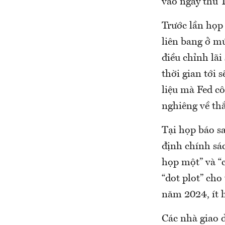
vào ngày thứ 
Trước lần họp 
liên bang ở m
điều chỉnh lãi
thời gian tới 
liệu mà Fed c
nghiêng về thắ
Tại họp báo s
định chính sác
họp một” và “c
“dot plot” cho
năm 2024, ít h
Các nhà giao d