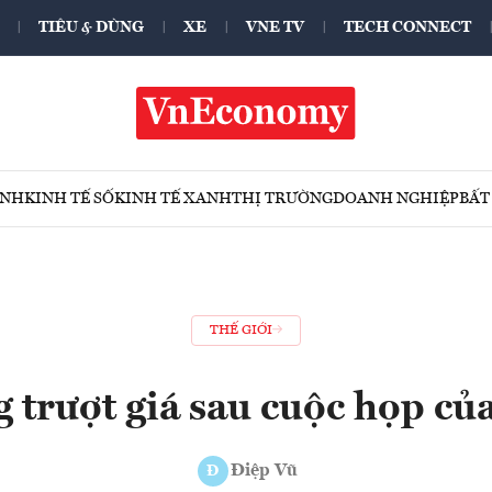
TIÊU & DÙNG
XE
VNE TV
TECH CONNECT
ÍNH
KINH TẾ SỐ
KINH TẾ XANH
THỊ TRƯỜNG
DOANH NGHIỆP
BẤT
THẾ GIỚI
 trượt giá sau cuộc họp củ
Điệp Vũ
Đ