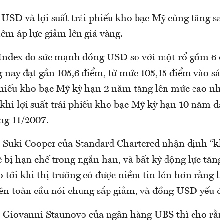
 USD và lợi suất trái phiếu kho bạc Mỹ cùng tăng s
hêm áp lực giảm lên giá vàng.
 Index đo sức mạnh đồng USD so với một rổ gồm 6 
g nay đạt gần 105,6 điểm, từ mức 105,15 điểm vào 
 phiếu kho bạc Mỹ kỳ hạn 2 năm tăng lên mức cao nh
khi lợi suất trái phiếu kho bạc Mỹ kỳ hạn 10 năm 
ng 11/2007.
 Suki Cooper của Standard Chartered nhận định “k
ẽ bị hạn chế trong ngắn hạn, và bất kỳ động lực tăn
o tới khi thị trường có được niềm tin lớn hơn rằng l
rên toàn cầu nói chung sắp giảm, và đồng USD yếu đ
 Giovanni Staunovo của ngân hàng UBS thì cho rằ