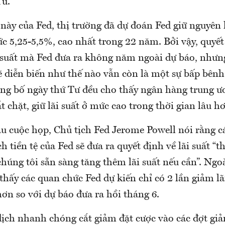
Tư.
này của Fed, thị trường đã dự đoán Fed giữ nguyên l
ức 5,25-5,5%, cao nhất trong 22 năm. Bởi vậy, quyế
 suất mà Fed đưa ra không năm ngoài dự báo, nhưng 
sẽ diễn biến như thế nào vẫn còn là một sự bấp bênh 
ông bố ngày thứ Tư đều cho thấy ngân hàng trung ư
t chặt, giữ lãi suất ở mức cao trong thời gian lâu h
au cuộc họp, Chủ tịch Fed Jerome Powell nói rằng 
h tiền tệ của Fed sẽ đưa ra quyết định về lãi suất “t
húng tôi sẵn sàng tăng thêm lãi suất nếu cần”. Ngoà
 thấy các quan chức Fed dự kiến chỉ có 2 lần giảm lã
ơn so với dự báo đưa ra hồi tháng 6.
ịch nhanh chóng cắt giảm đặt cược vào các đợt giả