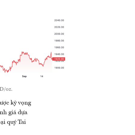
SD/oz.
được kỳ vọng
ịnh giá dựa
ại quý Tai