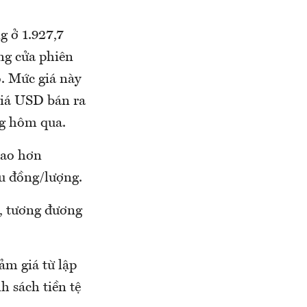
g ở 1.927,7
ng cửa phiên
o. Mức giá này
giá USD bán ra
ng hôm qua.
cao hơn
ệu đồng/lượng.
, tương đương
ảm giá từ lập
h sách tiền tệ