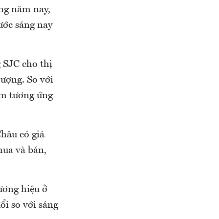
ong năm nay,
ước sáng nay
 SJC cho thị
lượng. So với
ảm tương ứng
hâu có giá
mua và bán,
ương hiệu ở
ổi so với sáng