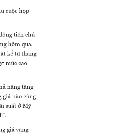
au cuộc họp
đồng tiền chủ
sáng hôm qua.
ất kể từ tháng
đạt mức cao
hả năng tăng
g giá nào cũng
ãi suất ở Mỹ
i”.
ng giá vàng