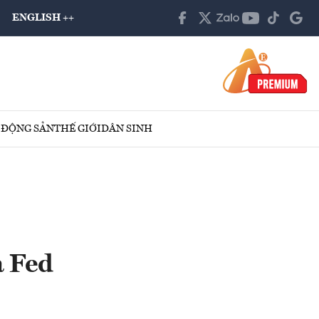
ENGLISH ++
 ĐỘNG SẢN
THẾ GIỚI
DÂN SINH
a Fed