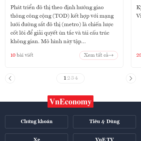
Phát triển đô thị theo định hướng giao
K
thông công cộng (TOD) kết hợp với mạng
V
lưới đường sắt đô thị (metro) là chiến lược
cốt lõi để giải quyết ùn tắc và tái cấu trúc
không gian. Mô hình này tập...
10
bài viết
Xem tất cả
2
1
2
3
4
Chứng khoán
Tiêu & Dùng
Xe
VnE TV