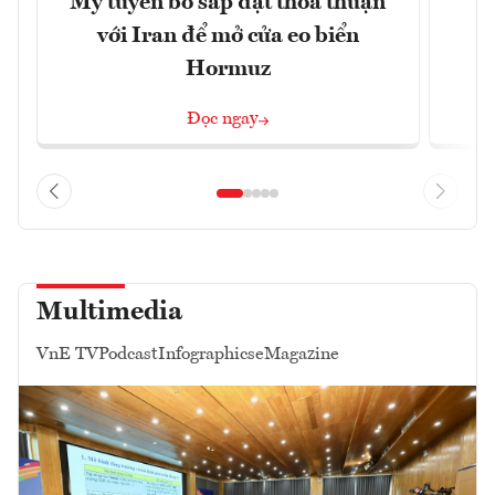
Mỹ tuyên bố sắp đạt thỏa thuận
“
với Iran để mở cửa eo biển
g
Hormuz
Đọc ngay
Multimedia
VnE TV
Podcast
Infographics
eMagazine