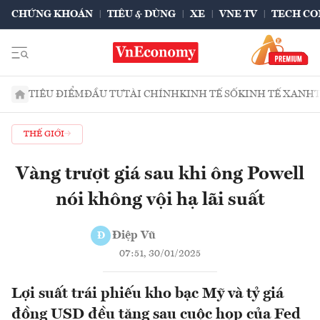
CHỨNG KHOÁN
TIÊU & DÙNG
XE
VNE TV
TECH CO
TIÊU ĐIỂM
ĐẦU TƯ
TÀI CHÍNH
KINH TẾ SỐ
KINH TẾ XANH
THẾ GIỚI
Vàng trượt giá sau khi ông Powell
nói không vội hạ lãi suất
Điệp Vũ
Đ
07:51, 30/01/2025
Lợi suất trái phiếu kho bạc Mỹ và tỷ giá
đồng USD đều tăng sau cuộc họp của Fed