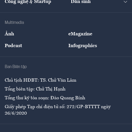
Công nghệ & Startup
Dân sinh
Tư vấn
Nông sản
Doanh nhân
Tư vấn Tiêu & Dùng
Infographics
Hạ tầng
Sức khỏe
Khung pháp lý
Doanh nghiệp
Địa phương
Thị trường
Bảo hiểm
Multimedia
Sự kiện
Nhân lực
Ảnh
eMagazine
Đẹp +
An sinh
Podcast
Infographics
Giải trí
Y tế
Nhà
Ban Biên tập
Ẩm thực
Chủ tịch HĐBT: TS. Chử Văn Lâm
Tổng biên tập: Chử Thị Hạnh
Tổng thư ký tòa soạn: Đào Quang Bính
Giấy phép Tạp chí điện tử số: 272/GP-BTTTT ngày
26/6/2020