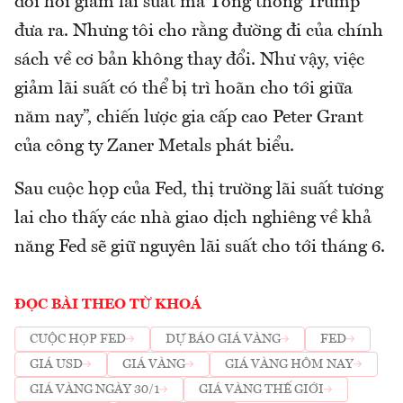
đòi hỏi giảm lãi suất mà Tổng thống Trump
đưa ra. Nhưng tôi cho rằng đường đi của chính
sách về cơ bản không thay đổi. Như vậy, việc
giảm lãi suất có thể bị trì hoãn cho tới giữa
năm nay”, chiến lược gia cấp cao Peter Grant
của công ty Zaner Metals phát biểu.
Sau cuộc họp của Fed, thị trường lãi suất tương
lai cho thấy các nhà giao dịch nghiêng về khả
năng Fed sẽ giữ nguyên lãi suất cho tới tháng 6.
ĐỌC BÀI THEO TỪ KHOÁ
CUỘC HỌP FED
DỰ BÁO GIÁ VÀNG
FED
GIÁ USD
GIÁ VÀNG
GIÁ VÀNG HÔM NAY
GIÁ VÀNG NGÀY 30/1
GIÁ VÀNG THẾ GIỚI