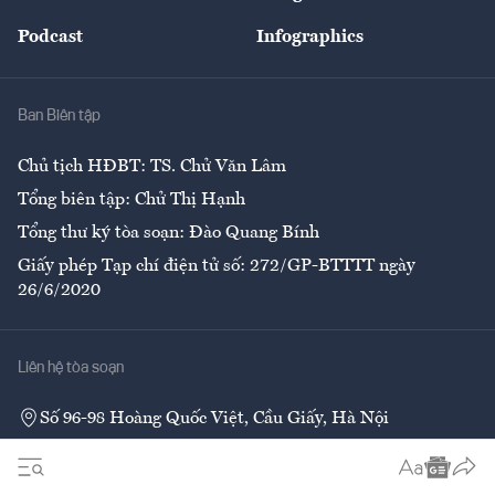
Đẹp +
An sinh
Podcast
Infographics
Giải trí
Y tế
Nhà
Ban Biên tập
Ẩm thực
Chủ tịch HĐBT: TS. Chử Văn Lâm
Tổng biên tập: Chử Thị Hạnh
Tổng thư ký tòa soạn: Đào Quang Bính
Giấy phép Tạp chí điện tử số: 272/GP-BTTTT ngày
26/6/2020
Liên hệ tòa soạn
Số 96-98 Hoàng Quốc Việt, Cầu Giấy, Hà Nội
02437552050