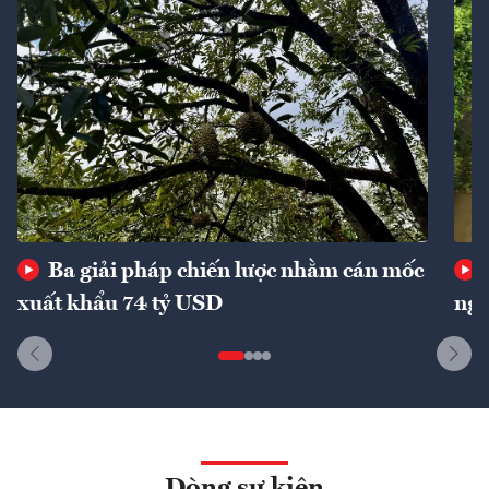
Ba giải pháp chiến lược nhằm cán mốc
xuất khẩu 74 tỷ USD
ngu