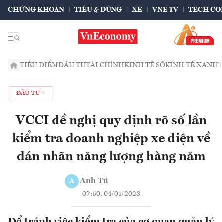
CHỨNG KHOÁN
TIÊU & DÙNG
XE
VNE TV
TECH CO
TIÊU ĐIỂM
ĐẦU TƯ
TÀI CHÍNH
KINH TẾ SỐ
KINH TẾ XANH
ĐẦU TƯ
VCCI đề nghị quy định rõ số lần
kiểm tra doanh nghiệp xe điện về
dán nhãn năng lượng hàng năm
Anh Tú
A
07:50, 04/01/2023
Để tránh việc kiểm tra của cơ quan quản lý