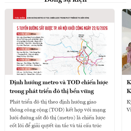
Dòng sự kiện
Định hướng metro và TOD chiến lược
K
trong phát triển đô thị bền vững
K
Phát triển đô thị theo định hướng giao
K
thông công cộng (TOD) kết hợp với mạng
V
lưới đường sắt đô thị (metro) là chiến lược
cốt lõi để giải quyết ùn tắc và tái cấu trúc