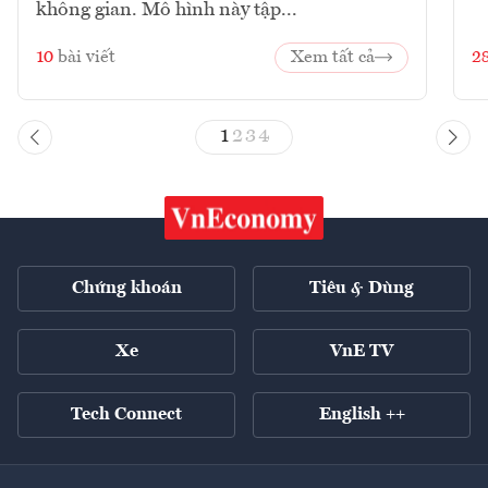
không gian. Mô hình này tập...
10
bài viết
Xem tất cả
2
1
2
3
4
Chứng khoán
Tiêu & Dùng
Xe
VnE TV
Tech Connect
English ++