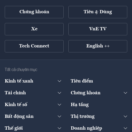
Chứng khoán
Tiêu & Dùng
Xe
VnE TV
Tech Connect
English ++
Tất cả chuyên mục
Kinh tế xanh
Tiêu điểm
Chuyển động xanh
Tài chính
Chứng khoán
Pháp lý
Ngân hàng
Doanh nghiệp niêm yết
Kinh tế số
Hạ tầng
Thương hiệu xanh
Thị trường vốn
Thị trường
Sản phẩm - Thị trường
Bất động sản
Thị trường
Diễn đàn
Thuế
Đầu tư
Tài sản số
Chính sách
Xuất nhập khẩu
Thế giới
Doanh nghiệp
Bảo hiểm
Quốc tế