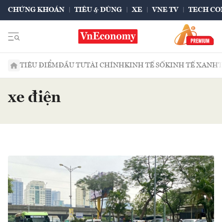
CHỨNG KHOÁN
TIÊU & DÙNG
XE
VNE TV
TECH CO
TIÊU ĐIỂM
ĐẦU TƯ
TÀI CHÍNH
KINH TẾ SỐ
KINH TẾ XANH
xe điện