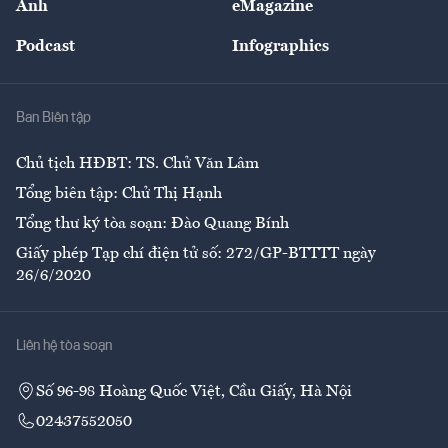
Ảnh
eMagazine
Đẹp +
An sinh
Podcast
Infographics
Giải trí
Y tế
Nhà
Ban Biên tập
Ẩm thực
Chủ tịch HĐBT: TS. Chử Văn Lâm
Tổng biên tập: Chử Thị Hạnh
Tổng thư ký tòa soạn: Đào Quang Bính
Giấy phép Tạp chí điện tử số: 272/GP-BTTTT ngày
26/6/2020
Liên hệ tòa soạn
Số 96-98 Hoàng Quốc Việt, Cầu Giấy, Hà Nội
02437552050