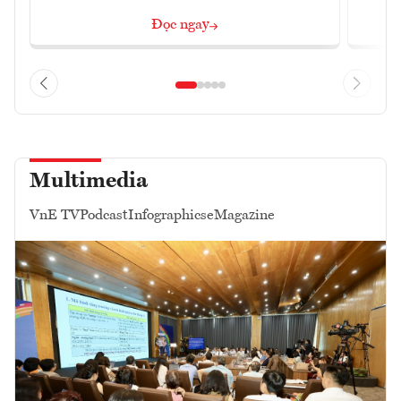
Đọc ngay
Multimedia
VnE TV
Podcast
Infographics
eMagazine