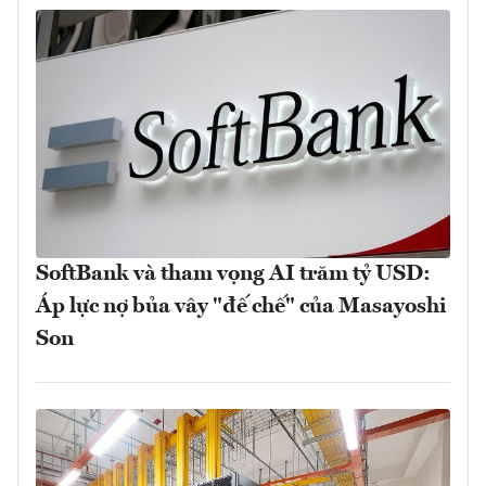
SoftBank và tham vọng AI trăm tỷ USD:
Áp lực nợ bủa vây "đế chế" của Masayoshi
Son