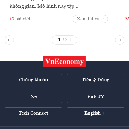
không gian. Mô hình này tập...
10
bài viết
Xem tất cả
2
1
2
3
4
Chứng khoán
Tiêu & Dùng
Xe
VnE TV
Tech Connect
English ++