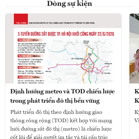
Dòng sự kiện
Định hướng metro và TOD chiến lược
K
trong phát triển đô thị bền vững
K
Phát triển đô thị theo định hướng giao
K
thông công cộng (TOD) kết hợp với mạng
V
lưới đường sắt đô thị (metro) là chiến lược
cốt lõi để giải quyết ùn tắc và tái cấu trúc