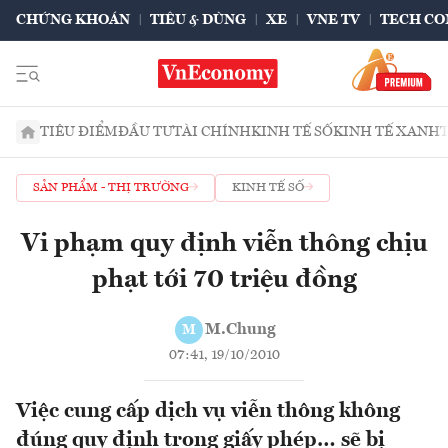
CHỨNG KHOÁN
TIÊU & DÙNG
XE
VNE TV
TECH CO
TIÊU ĐIỂM
ĐẦU TƯ
TÀI CHÍNH
KINH TẾ SỐ
KINH TẾ XANH
SẢN PHẨM - THỊ TRƯỜNG
KINH TẾ SỐ
Vi phạm quy định viễn thông chịu
phạt tới 70 triệu đồng
M.Chung
M
07:41, 19/10/2010
Việc cung cấp dịch vụ viễn thông không
đúng quy định trong giấy phép… sẽ bị