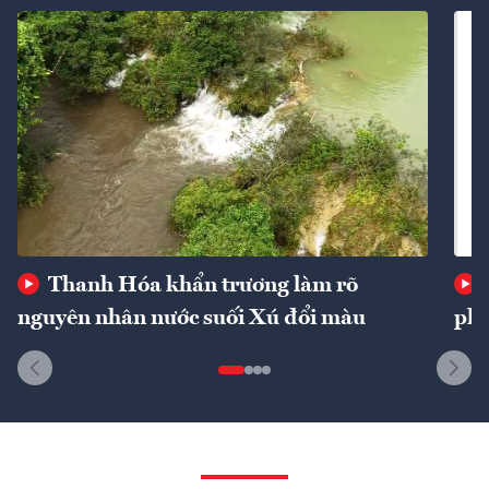
Thanh Hóa khẩn trương làm rõ
nguyên nhân nước suối Xú đổi màu
phí