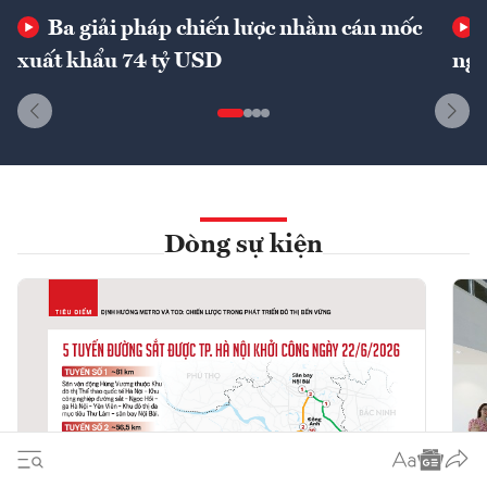
Ba giải pháp chiến lược nhằm cán mốc
xuất khẩu 74 tỷ USD
ngu
Dòng sự kiện