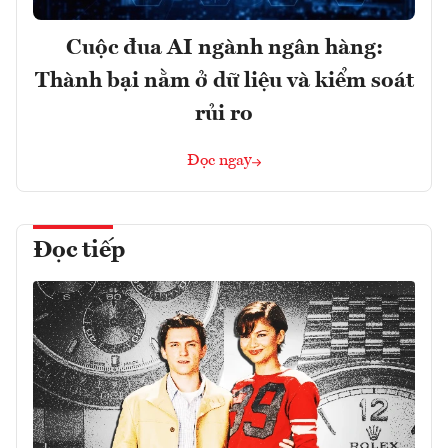
Cuộc đua AI ngành ngân hàng:
Thành bại nằm ở dữ liệu và kiểm soát
rủi ro
Đọc ngay
Đọc tiếp