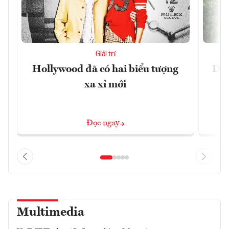
Giải trí
Hollywood đã có hai biểu tượng
Du 
xa xỉ mới
Đọc ngay
Multimedia