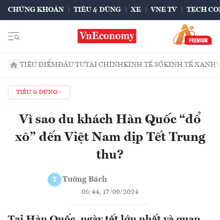
CHỨNG KHOÁN
TIÊU & DÙNG
XE
VNE TV
TECH CO
TIÊU ĐIỂM
ĐẦU TƯ
TÀI CHÍNH
KINH TẾ SỐ
KINH TẾ XANH
TIÊU & DÙNG
Vì sao du khách Hàn Quốc “đổ
xô” đến Việt Nam dịp Tết Trung
thu?
Tường Bách
T
08:44, 17/09/2024
Tại Hàn Quốc, ngày tết lớn nhất và quan