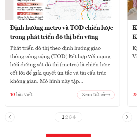
Định hướng metro và TOD chiến lược
K
trong phát triển đô thị bền vững
K
Phát triển đô thị theo định hướng giao
K
thông công cộng (TOD) kết hợp với mạng
V
lưới đường sắt đô thị (metro) là chiến lược
cốt lõi để giải quyết ùn tắc và tái cấu trúc
không gian. Mô hình này tập...
10
bài viết
Xem tất cả
2
1
2
3
4