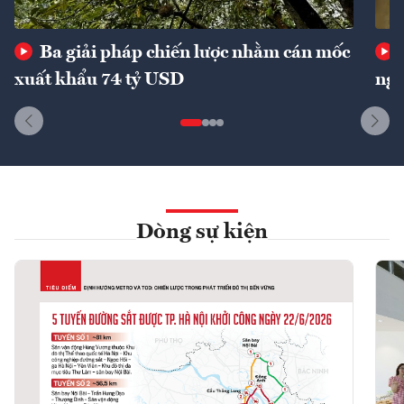
Ba giải pháp chiến lược nhằm cán mốc
xuất khẩu 74 tỷ USD
ngu
Dòng sự kiện