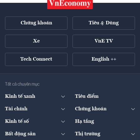
Chứng khoán
Tiêu & Dùng
Xe
VnE TV
Tech Connect
English ++
Tất cả chuyên mục
Kinh tế xanh
Tiêu điểm
Chuyển động xanh
Tài chính
Chứng khoán
Pháp lý
Ngân hàng
Doanh nghiệp niêm yết
Kinh tế số
Hạ tầng
Thương hiệu xanh
Thị trường vốn
Thị trường
Sản phẩm - Thị trường
Bất động sản
Thị trường
Diễn đàn
Thuế
Đầu tư