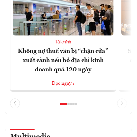
Tài chính
Không nợ thuế vẫn bị “chặn cửa”
Sửa
xuất cảnh nếu bỏ địa chỉ kinh
ca
doanh quá 120 ngày
Đọc ngay
Multimedia