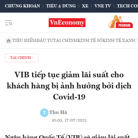
CHỨNG KHOÁN
TIÊU & DÙNG
XE
VNE TV
TECH CO
TIÊU ĐIỂM
ĐẦU TƯ
TÀI CHÍNH
KINH TẾ SỐ
KINH TẾ XANH
TÀI CHÍNH
VIB tiếp tục giảm lãi suất cho
khách hàng bị ảnh hưởng bởi dịch
Covid-19
Thu Hà
T
10:03, 17/07/2021
Ngân hàng Quốc Tế (VIB) sẽ giảm lãi suất