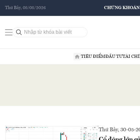
Thứ Bảy, 08/08/2026
CHỨNG KHOÁN
TIÊU ĐIỂM
ĐẦU TƯ
TÀI CH
Thứ Bảy, 30-05-2
Cổ đông lớn c