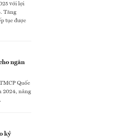
25 với lợi
4. Tăng
ếp tục được
 cho ngân
g TMCP Quốc
ăm 2024, nâng
.
o kỷ