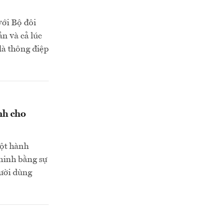
với Bộ đôi
ản và cả lúc
là thông điệp
nh cho
ột hành
 minh bằng sự
gười dùng