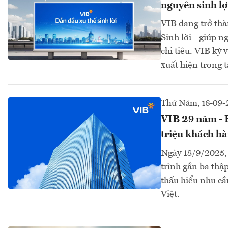
nguyên sinh l
VIB đang trở thà
Sinh lời - giúp n
chi tiêu. VIB kỳ 
xuất hiện trong 
Thứ Năm, 18-09-
VIB 29 năm - H
triệu khách hà
Ngày 18/9/2025,
trình gần ba thậ
thấu hiểu nhu cầ
Việt.