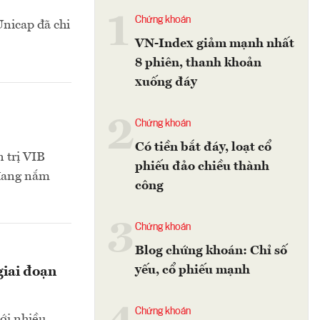
1
Chứng khoán
Unicap đã chi
VN-Index giảm mạnh nhất
8 phiên, thanh khoản
xuống đáy
2
Chứng khoán
Có tiền bắt đáy, loạt cổ
 trị VIB
phiếu đảo chiều thành
 đang nắm
công
3
Chứng khoán
Blog chứng khoán: Chỉ số
yếu, cổ phiếu mạnh
giai đoạn
Chứng khoán
ới nhiều