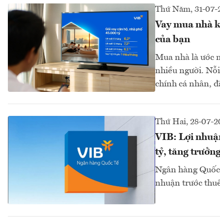
Thứ Năm, 31-07-
Vay mua nhà kh
của bạn
Mua nhà là ước m
nhiều người. Nỗi
chính cá nhân, đ
Thứ Hai, 28-07-2
VIB: Lợi nhuận
tỷ, tăng trưởn
Ngân hàng Quốc 
nhuận trước thu