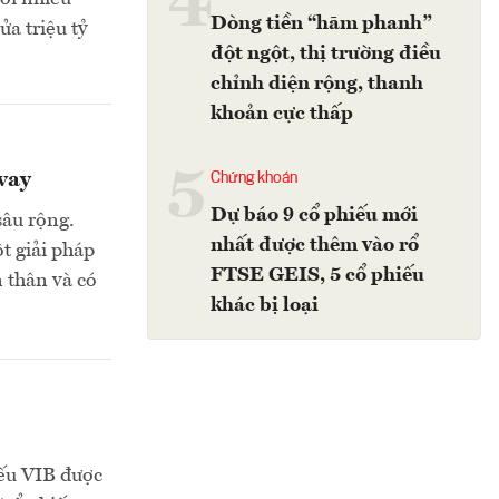
4
Dòng tiền “hãm phanh”
ửa triệu tỷ
đột ngột, thị trường điều
chỉnh diện rộng, thanh
khoản cực thấp
5
vay
Chứng khoán
Dự báo 9 cổ phiếu mới
sâu rộng.
nhất được thêm vào rổ
t giải pháp
FTSE GEIS, 5 cổ phiếu
n thân và có
khác bị loại
iếu VIB được