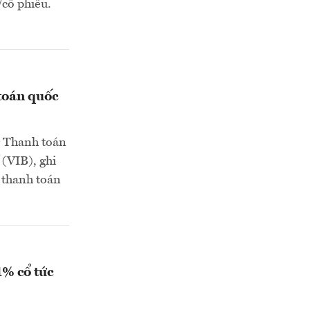
/cổ phiếu.
toán quốc
g Thanh toán
(VIB), ghi
h thanh toán
1% cổ tức