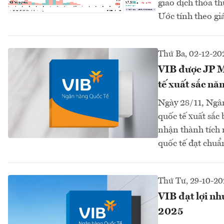
giao dịch thỏa t
Ước tính theo giá
Thứ Ba, 02-12-20
VIB được JP M
tế xuất sắc n
Ngày 28/11, Ngâ
quốc tế xuất sắ
nhận thành tích n
quốc tế đạt chu
Thứ Tư, 29-10-20
VIB đạt lợi nh
2025