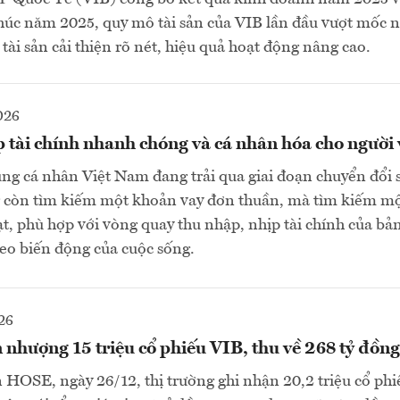
úc năm 2025, quy mô tài sản của VIB lần đầu vượt mốc n
tài sản cải thiện rõ nét, hiệu quả hoạt động nâng cao.
026
 tài chính nhanh chóng và cá nhân hóa cho người 
ụng cá nhân Việt Nam đang trải qua giai đoạn chuyển đổi 
 còn tìm kiếm một khoản vay đơn thuần, mà tìm kiếm mộ
ạt, phù hợp với vòng quay thu nhập, nhịp tài chính của bả
heo biến động của cuộc sống.
26
nhượng 15 triệu cổ phiếu VIB, thu về 268 tỷ đồng
n HOSE, ngày 26/12, thị trường ghi nhận 20,2 triệu cổ ph