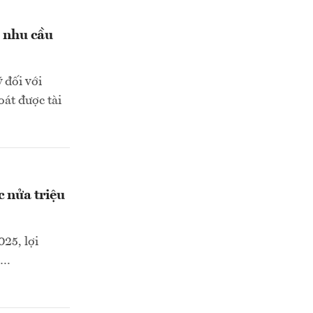
o nhu cầu
 đối với
át được tài
c nửa triệu
25, lợi
4…