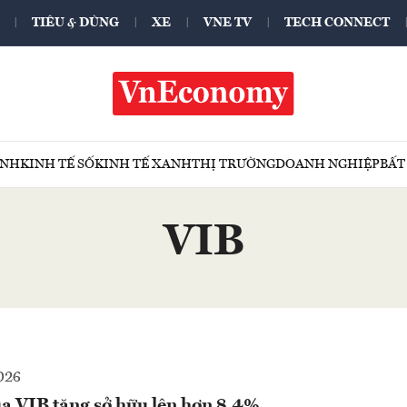
TIÊU & DÙNG
XE
VNE TV
TECH CONNECT
ÍNH
KINH TẾ SỐ
KINH TẾ XANH
THỊ TRƯỜNG
DOANH NGHIỆP
BẤT
VIB
026
ủa VIB tăng sở hữu lên hơn 8,4%