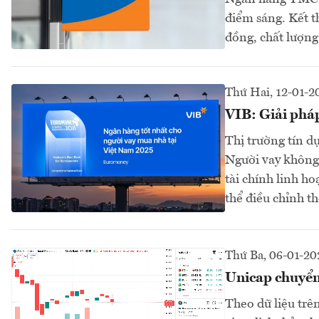
điểm sáng. Kết th
đồng, chất lượng 
Thứ Hai, 12-01-2
VIB: Giải pháp
Thị trường tín d
Người vay không
tài chính linh ho
thể điều chỉnh t
Thứ Ba, 06-01-20
Unicap chuyển 
Theo dữ liệu trê