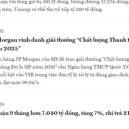
huận với tổng giá trị 361 tỷ đồng, tương đương 17,874 đồng
 trên, Unicap có thể thu về xấp xỉ 268 tỷ đồng.
25
organ vinh danh giải thưởng “Chất lượng Thanh 
ăm 2025”
n hàng JP Morgan của Mỹ đã trao giải thưởng “Chất lượn
c bằng Đô la Mỹ năm 2025” cho Ngân hàng TMCP Quốc Tế 
ổi bật của VIB trong việc đưa tỷ lệ xử lý tự động giao dịc
ẩn đạt mức 99,94%.
25
uận 9 tháng hơn 7.040 tỷ đồng, tăng 7%, chi trả 2