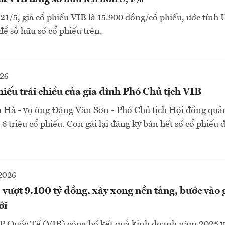
21/5, giá cổ phiếu VIB là 15.900 đồng/cổ phiếu, ước tính 
để sở hữu số cổ phiếu trên.
026
hiếu trái chiều của gia đình Phó Chủ tịch VIB
 Hà - vợ ông Đặng Văn Sơn - Phó Chủ tịch Hội đồng quản
6 triệu cổ phiếu. Con gái lại đăng ký bán hết số cổ phiếu
2026
vượt 9.100 tỷ đồng, xây xong nền tảng, bước vào 
ới
Quốc Tế (VIB) công bố kết quả kinh doanh năm 2025 v