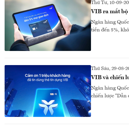
Thứ Tư, 10-09-2
VIB ra mắt bộ 
Ngân hàng Quốc T
tiền đến 5%, khôn
Thứ Sáu, 29-08-2
VIB và chiến l
Ngân hàng Quốc T
chiến lược “Dẫn 