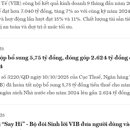
Tế (VIB) công bố kết quả kinh doanh 9 tháng đầu năm 20
 đạt hơn 7.040 tỷ đồng, tăng 7% so với cùng kỳ năm 202
và huy động lần lượt đạt 15% và 11%. Chất lượng tài sản ti
rị an toàn và duy trì ở mức tối ưu.
25
ộp bổ sung 5,75 tỷ đồng, đóng góp 2.624 tỷ đồng
4
h số 3220/QĐ ngày 10/10/2025 của Cục Thuế, Ngân hàn
) đã hoàn tất nộp bổ sung 5,75 tỷ đồng tiền thuế cho n
 ngân sách Nhà nước cho năm 2024 lên gần 2.624 tỷ đồng
25
“Say Hi” - Bộ đôi Sinh lời VIB đưa người dùng và