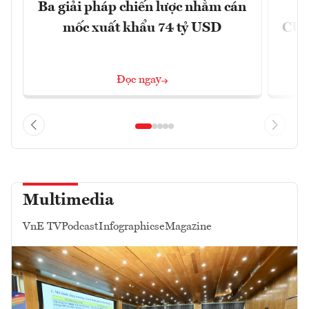
Ba giải pháp chiến lược nhằm cán
Ứ
mốc xuất khẩu 74 tỷ USD
CUB
Đọc ngay
Multimedia
VnE TV
Podcast
Infographics
eMagazine