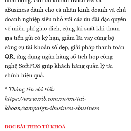
hoạt động. Gói tài khoản iBusiness và
sBusiness dành cho cá nhân kinh doanh và chủ
doanh nghiệp siêu nhỏ với các ưu đãi đặc quyền
về miễn phí giao dịch, cộng lãi suất khi tham
gia tiền gửi có kỳ hạn, giảm lãi vay cùng bộ
công cụ tài khoản số đẹp, giải pháp thanh toán
QR, ứng dụng ngân hàng số tích hợp công
nghệ SoftPOS giúp khách hàng quản lý tài
chính hiệu quả.
* Thông tin chi tiết:
https://www.vib.com.vn/vn/tai-
khoan/campaign-ibusiness-sbusiness
ĐỌC BÀI THEO TỪ KHOÁ