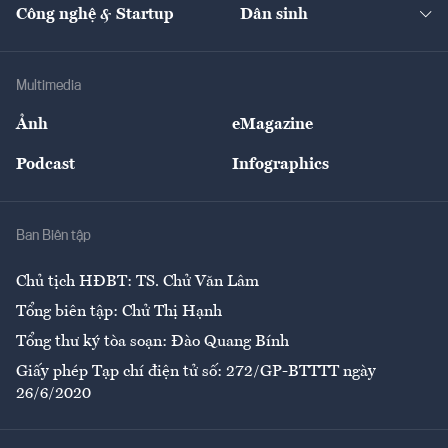
Nhà đầu tư
Du lịch
Công nghệ & Startup
Dân sinh
Tư vấn
Nông sản
Doanh nhân
Tư vấn Tiêu & Dùng
Infographics
Hạ tầng
Sức khỏe
Khung pháp lý
Doanh nghiệp
Địa phương
Thị trường
Bảo hiểm
Multimedia
Sự kiện
Nhân lực
Ảnh
eMagazine
Đẹp +
An sinh
Podcast
Infographics
Giải trí
Y tế
Nhà
Ban Biên tập
Ẩm thực
Chủ tịch HĐBT: TS. Chử Văn Lâm
Tổng biên tập: Chử Thị Hạnh
Tổng thư ký tòa soạn: Đào Quang Bính
Giấy phép Tạp chí điện tử số: 272/GP-BTTTT ngày
26/6/2020