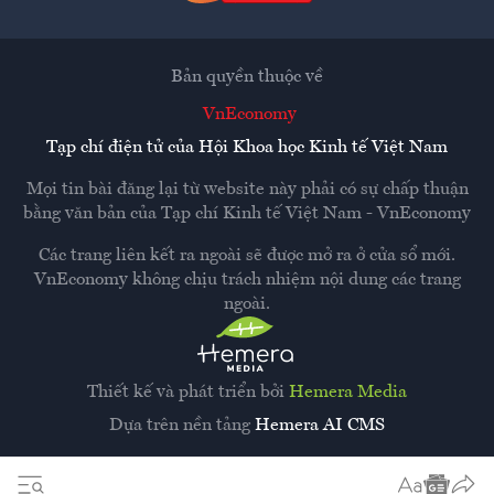
Bản quyền thuộc về
VnEconomy
Tạp chí điện tử của Hội Khoa học Kinh tế Việt Nam
Mọi tin bài đăng lại từ website này phải có sự chấp thuận
bằng văn bản của
Tạp chí Kinh tế Việt Nam - VnEconomy
Các trang liên kết ra ngoài sẽ được mở ra ở cửa sổ mới.
VnEconomy không chịu trách nhiệm nội dung các trang
ngoài.
Thiết kế và phát triển bởi
Hemera Media
Dựa trên nền tảng
Hemera AI CMS