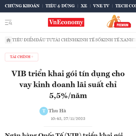
CHỨNG KHOÁN
TIÊU & DÙNG
XE
VNE TV
TECH CO
TIÊU ĐIỂM
ĐẦU TƯ
TÀI CHÍNH
KINH TẾ SỐ
KINH TẾ XANH
TÀI CHÍNH
VIB triển khai gói tín dụng cho
vay kinh doanh lãi suất chỉ
5,5%/năm
Thu Hà
T
10:43, 27/11/2023
Ngân hàng Quốc Tế (VIB) triển khai gói