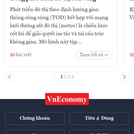
Phát triển đô thị theo định hướng giao
K
thông công cộng (TOD) kết hợp với mạng
V
lưới đường sắt đô thị (metro) là chiến lược
cốt lõi để giải quyết ùn tắc và tái cấu trúc
không gian. Mô hình này tập...
10
bài viết
Xem tất cả
2
1
2
3
4
Chứng khoán
Tiêu & Dùng