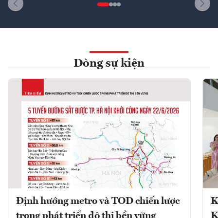
Dòng sự kiện
Định hướng metro và TOD chiến lược
K
trong phát triển đô thị bền vững
K