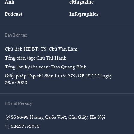
Ảnh
eMagazine
Đẹp +
An sinh
Podcast
Infographics
Giải trí
Y tế
Nhà
Ban Biên tập
Ẩm thực
Chủ tịch HĐBT: TS. Chử Văn Lâm
Tổng biên tập: Chử Thị Hạnh
Tổng thư ký tòa soạn: Đào Quang Bính
Giấy phép Tạp chí điện tử số: 272/GP-BTTTT ngày
26/6/2020
Liên hệ tòa soạn
Số 96-98 Hoàng Quốc Việt, Cầu Giấy, Hà Nội
02437552050