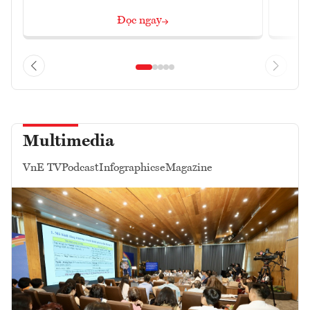
Đọc ngay
Multimedia
VnE TV
Podcast
Infographics
eMagazine