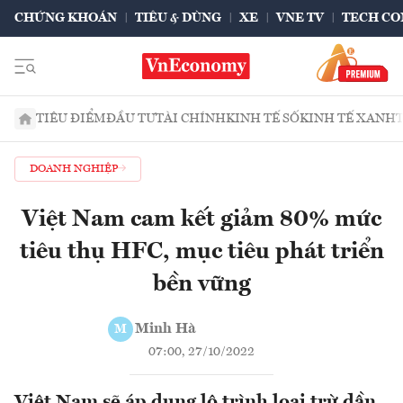
CHỨNG KHOÁN
TIÊU & DÙNG
XE
VNE TV
TECH CO
TIÊU ĐIỂM
ĐẦU TƯ
TÀI CHÍNH
KINH TẾ SỐ
KINH TẾ XANH
DOANH NGHIỆP
Việt Nam cam kết giảm 80% mức
tiêu thụ HFC, mục tiêu phát triển
bền vững
Minh Hà
M
07:00, 27/10/2022
Việt Nam sẽ áp dụng lộ trình loại trừ dần