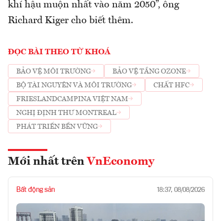
khí hậu muộn nhất vào năm 2050”, ông
Richard Kiger cho biết thêm.
ĐỌC BÀI THEO TỪ KHOÁ
BẢO VỆ MÔI TRƯỜNG
BẢO VỆ TẦNG OZONE
BỘ TÀI NGUYÊN VÀ MÔI TRƯỜNG
CHẤT HFC
FRIESLANDCAMPINA VIỆT NAM
NGHỊ ĐỊNH THƯ MONTREAL
PHÁT TRIỂN BỀN VỮNG
Mới nhất trên
VnEconomy
Bất động sản
18:37, 08/08/2026