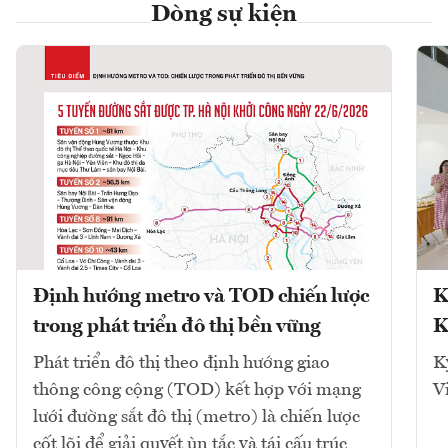
Dòng sự kiện
Định hướng metro và TOD chiến lược
K
trong phát triển đô thị bền vững
K
Phát triển đô thị theo định hướng giao
K
thông công cộng (TOD) kết hợp với mạng
V
lưới đường sắt đô thị (metro) là chiến lược
cốt lõi để giải quyết ùn tắc và tái cấu trúc