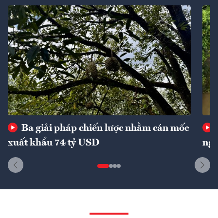
Ba giải pháp chiến lược nhằm cán mốc
xuất khẩu 74 tỷ USD
ngu