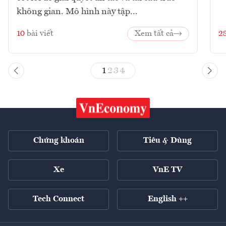
không gian. Mô hình này tập...
10
bài viết
Xem tất cả
2
1
2
3
4
Chứng khoán
Tiêu & Dùng
Xe
VnE TV
Tech Connect
English ++