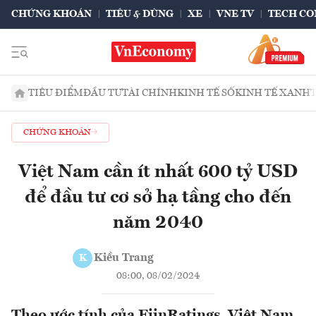
CHỨNG KHOÁN
TIÊU & DÙNG
XE
VNE TV
TECH CO
TIÊU ĐIỂM
ĐẦU TƯ
TÀI CHÍNH
KINH TẾ SỐ
KINH TẾ XANH
CHỨNG KHOÁN
Việt Nam cần ít nhất 600 tỷ USD
để đầu tư cơ sở hạ tầng cho đến
năm 2040
Kiều Trang
K
08:00, 08/02/2024
Theo ước tính của FiinRatings, Việt Nam