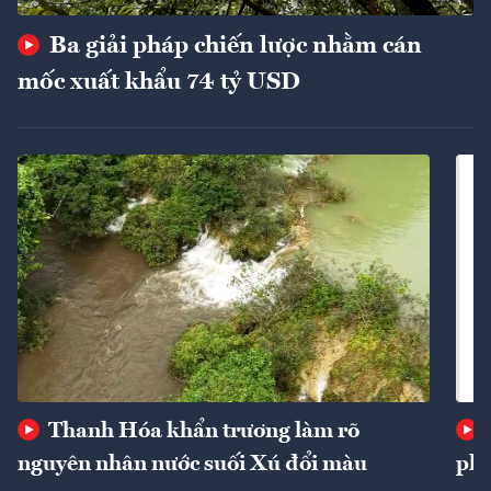
Ba giải pháp chiến lược nhằm cán
mốc xuất khẩu 74 tỷ USD
Thanh Hóa khẩn trương làm rõ
nguyên nhân nước suối Xú đổi màu
phí