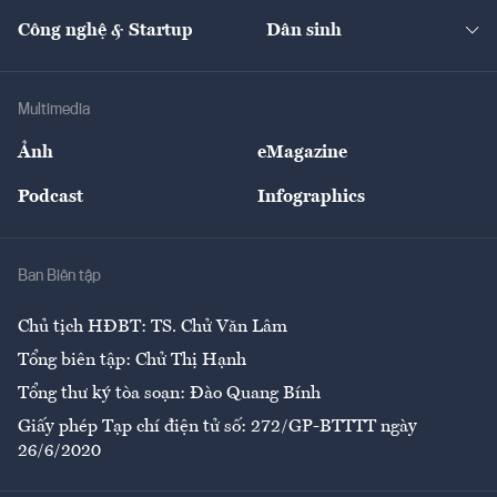
Kinh doanh
Kết nối
Tạp chí kinh tế Việt Nam
eMagazine
Nhà đầu tư
Du lịch
Công nghệ & Startup
Dân sinh
Tư vấn
Nông sản
Doanh nhân
Tư vấn Tiêu & Dùng
Infographics
Hạ tầng
Sức khỏe
Khung pháp lý
Doanh nghiệp
Địa phương
Thị trường
Bảo hiểm
Multimedia
Sự kiện
Nhân lực
Ảnh
eMagazine
Đẹp +
An sinh
Podcast
Infographics
Giải trí
Y tế
Nhà
Ban Biên tập
Ẩm thực
Chủ tịch HĐBT: TS. Chử Văn Lâm
Tổng biên tập: Chử Thị Hạnh
Tổng thư ký tòa soạn: Đào Quang Bính
Giấy phép Tạp chí điện tử số: 272/GP-BTTTT ngày
26/6/2020