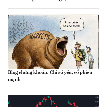
Blog chứng khoán: Chỉ số yếu, cổ phiếu
mạnh