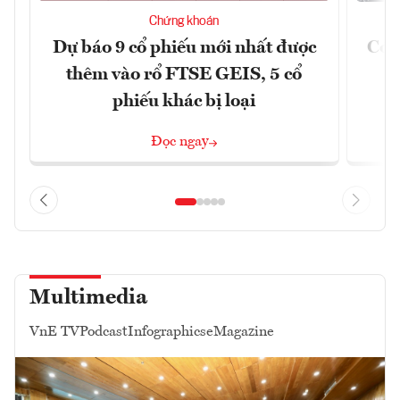
Chứng khoán
Dự báo 9 cổ phiếu mới nhất được
Có t
thêm vào rổ FTSE GEIS, 5 cổ
phiếu khác bị loại
Đọc ngay
Multimedia
VnE TV
Podcast
Infographics
eMagazine