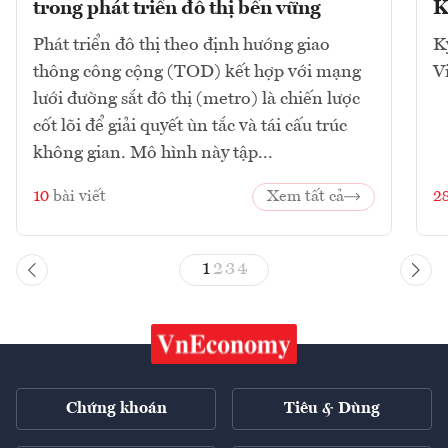
trong phát triển đô thị bền vững
K
Phát triển đô thị theo định hướng giao
K
thông công cộng (TOD) kết hợp với mạng
V
lưới đường sắt đô thị (metro) là chiến lược
cốt lõi để giải quyết ùn tắc và tái cấu trúc
không gian. Mô hình này tập...
10
bài viết
Xem tất cả
2
1
2
3
4
Chứng khoán
Tiêu & Dùng