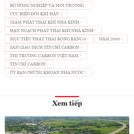
BỘ NÔNG NGHIỆP VÀ MÔI TRƯỜNG
CỤC BIẾN ĐỔI KHÍ HẬU
GIẢM PHÁT THẢI KHÍ NHÀ KÍNH
HẠN NGẠCH PHÁT THẢI KHÍ NHÀ KÍNH
MỤC TIÊU PHÁT THẢI RÒNG BẰNG 0
NĂM 2050
SÀN GIAO DỊCH TÍN CHỈ CARBON
THỊ TRƯỜNG CARBON VIỆT NAM
TÍN CHỈ CARBON
ỦY BAN CHỨNG KHOÁN NHÀ NƯỚC
Xem tiếp