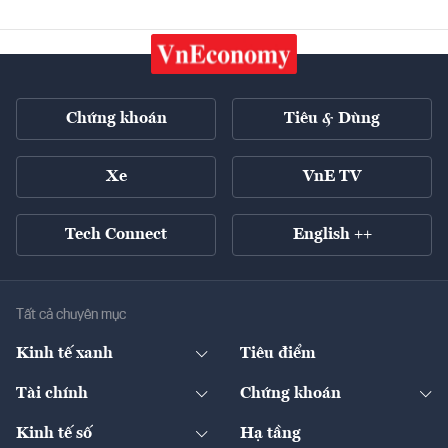
Chứng khoán
Tiêu & Dùng
Xe
VnE TV
Tech Connect
English ++
Tất cả chuyên mục
Kinh tế xanh
Tiêu điểm
Chuyển động xanh
Tài chính
Chứng khoán
Pháp lý
Ngân hàng
Doanh nghiệp niêm yết
Kinh tế số
Hạ tầng