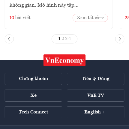
không gian. Mô hình này tập...
10
bài viết
Xem tất cả
2
1
2
3
4
Chứng khoán
Tiêu & Dùng
Xe
VnE TV
Tech Connect
English ++