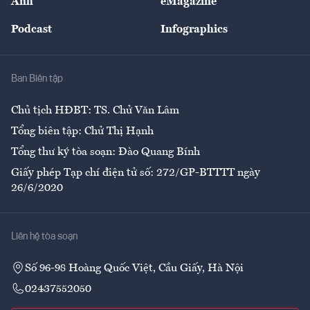
Ảnh
eMagazine
Đẹp +
An sinh
Podcast
Infographics
Giải trí
Y tế
Nhà
Ban Biên tập
Ẩm thực
Chủ tịch HĐBT: TS. Chử Văn Lâm
Tổng biên tập: Chử Thị Hạnh
Tổng thư ký tòa soạn: Đào Quang Bính
Giấy phép Tạp chí điện tử số: 272/GP-BTTTT ngày
26/6/2020
Liên hệ tòa soạn
Số 96-98 Hoàng Quốc Việt, Cầu Giấy, Hà Nội
02437552050