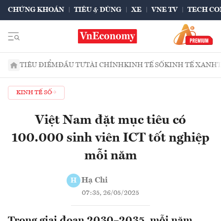
CHỨNG KHOÁN
TIÊU & DÙNG
XE
VNE TV
TECH CO
TIÊU ĐIỂM
ĐẦU TƯ
TÀI CHÍNH
KINH TẾ SỐ
KINH TẾ XANH
KINH TẾ SỐ
Việt Nam đặt mục tiêu có
100.000 sinh viên ICT tốt nghiệp
mỗi năm
Hạ Chi
H
07:35, 26/05/2025
Trong giai đoạn 2030–2035, mỗi năm,