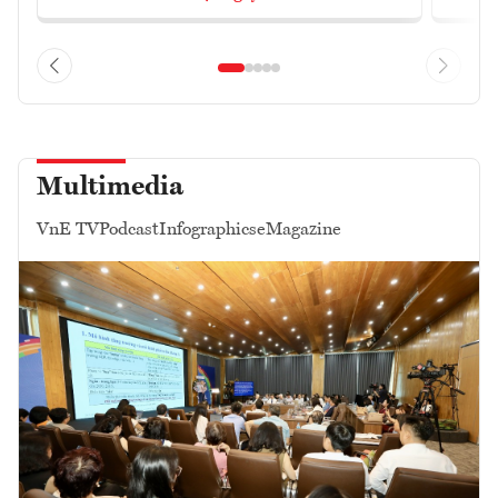
Multimedia
VnE TV
Podcast
Infographics
eMagazine