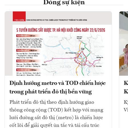
Dòng sự kiện
Định hướng metro và TOD chiến lược
K
trong phát triển đô thị bền vững
K
Phát triển đô thị theo định hướng giao
K
thông công cộng (TOD) kết hợp với mạng
V
lưới đường sắt đô thị (metro) là chiến lược
cốt lõi để giải quyết ùn tắc và tái cấu trúc