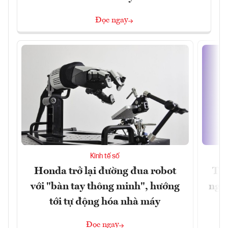
Đọc ngay
Kinh tế số
Honda trở lại đường đua robot
Thủ
với "bàn tay thông minh", hướng
nghẽ
tới tự động hóa nhà máy
Đọc ngay