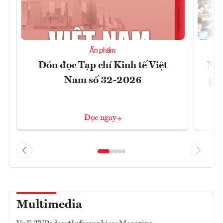
Ấn phẩm
Đón đọc Tạp chí Kinh tế Việt
Nới
Nam số 32-2026
giữ
Đọc ngay
Multimedia