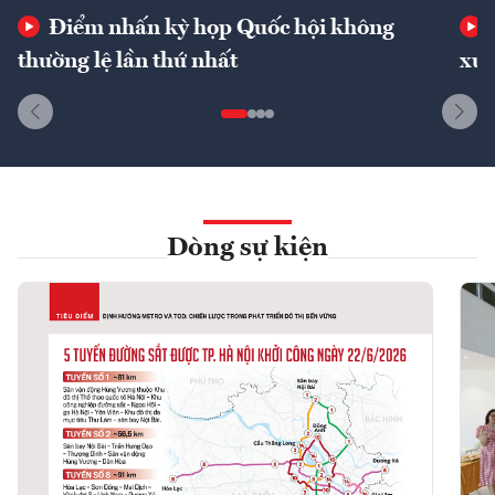
Điểm nhấn kỳ họp Quốc hội không
thường lệ lần thứ nhất
xuấ
Dòng sự kiện