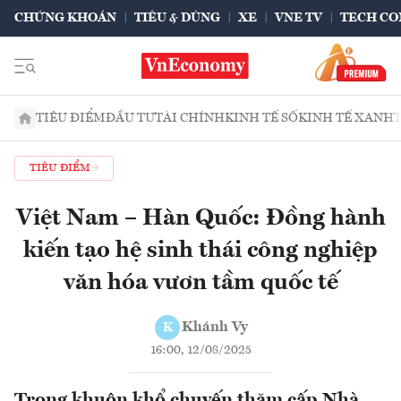
CHỨNG KHOÁN
TIÊU & DÙNG
XE
VNE TV
TECH CO
TIÊU ĐIỂM
ĐẦU TƯ
TÀI CHÍNH
KINH TẾ SỐ
KINH TẾ XANH
TIÊU ĐIỂM
Việt Nam – Hàn Quốc: Đồng hành
kiến tạo hệ sinh thái công nghiệp
văn hóa vươn tầm quốc tế
Khánh Vy
K
16:00, 12/08/2025
Trong khuôn khổ chuyến thăm cấp Nhà