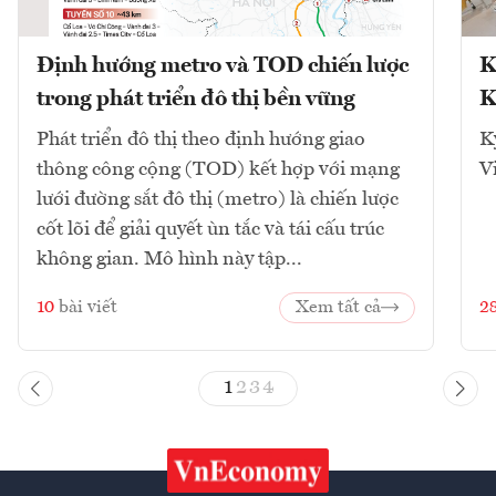
Định hướng metro và TOD chiến lược
K
trong phát triển đô thị bền vững
K
Phát triển đô thị theo định hướng giao
K
thông công cộng (TOD) kết hợp với mạng
V
lưới đường sắt đô thị (metro) là chiến lược
cốt lõi để giải quyết ùn tắc và tái cấu trúc
không gian. Mô hình này tập...
10
bài viết
Xem tất cả
2
1
2
3
4