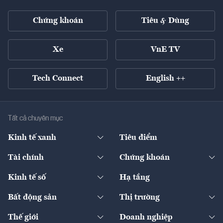
Chứng khoán
Tiêu & Dùng
Xe
VnE TV
Tech Connect
English ++
Tất cả chuyên mục
Kinh tế xanh
Tiêu điểm
Chuyển động xanh
Tài chính
Chứng khoán
Pháp lý
Ngân hàng
Doanh nghiệp niêm yết
Kinh tế số
Hạ tầng
Thương hiệu xanh
Thị trường vốn
Thị trường
Sản phẩm - Thị trường
Bất động sản
Thị trường
Diễn đàn
Thuế
Đầu tư
Tài sản số
Chính sách
Xuất nhập khẩu
Thế giới
Doanh nghiệp
Bảo hiểm
Quốc tế