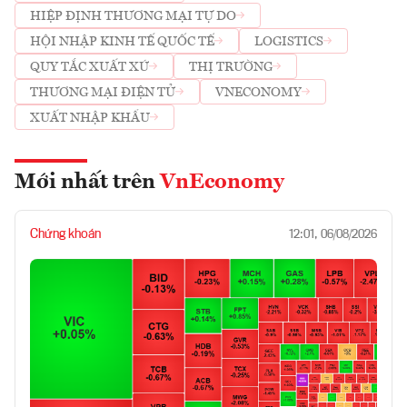
HIỆP ĐỊNH THƯƠNG MẠI TỰ DO
HỘI NHẬP KINH TẾ QUỐC TẾ
LOGISTICS
QUY TẮC XUẤT XỨ
THỊ TRƯỜNG
THƯƠNG MẠI ĐIỆN TỬ
VNECONOMY
XUẤT NHẬP KHẨU
Mới nhất trên
VnEconomy
Chứng khoán
12:01, 06/08/2026