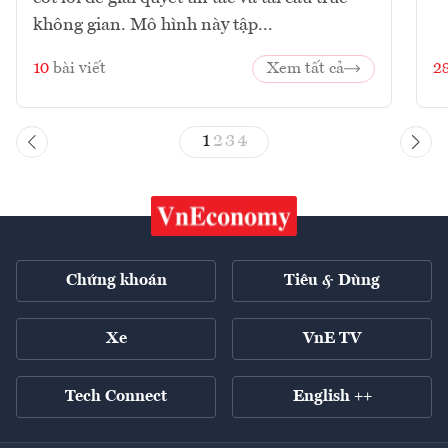
không gian. Mô hình này tập...
10
bài viết
Xem tất cả
2
1
2
3
4
Chứng khoán
Tiêu & Dùng
Xe
VnE TV
Tech Connect
English ++