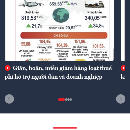
Giãn, hoãn, miễn giảm hàng loạt thuế
phí hỗ trợ người dân và doanh nghiệp
kin