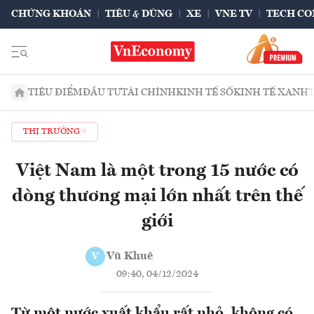
CHỨNG KHOÁN
TIÊU & DÙNG
XE
VNE TV
TECH CO
TIÊU ĐIỂM
ĐẦU TƯ
TÀI CHÍNH
KINH TẾ SỐ
KINH TẾ XANH
THỊ TRƯỜNG
Việt Nam là một trong 15 nước có
dòng thương mại lớn nhất trên thế
giới
Vũ Khuê
V
09:40, 04/12/2024
Từ một nước xuất khẩu rất nhỏ, không có