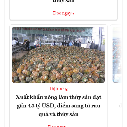
thủy sản
Đọc ngay
Thị trường
Xuất khẩu nông lâm thủy sản đạt
TP
gần 43 tỷ USD, điểm sáng từ rau
đó
quả và thủy sản