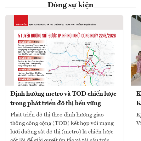
Dòng sự kiện
Định hướng metro và TOD chiến lược
K
trong phát triển đô thị bền vững
K
Phát triển đô thị theo định hướng giao
K
thông công cộng (TOD) kết hợp với mạng
V
lưới đường sắt đô thị (metro) là chiến lược
cốt lõi để giải quyết ùn tắc và tái cấu trúc