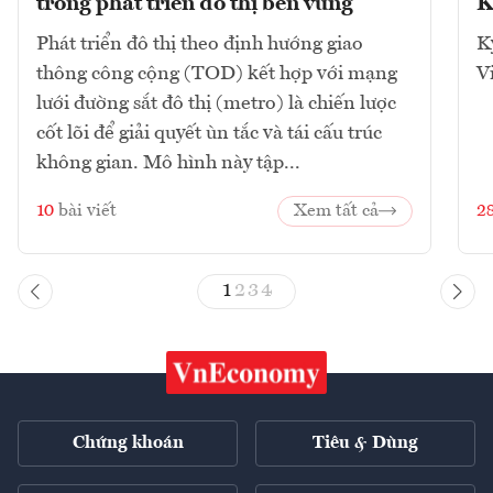
trong phát triển đô thị bền vững
K
Phát triển đô thị theo định hướng giao
K
thông công cộng (TOD) kết hợp với mạng
V
lưới đường sắt đô thị (metro) là chiến lược
cốt lõi để giải quyết ùn tắc và tái cấu trúc
không gian. Mô hình này tập...
10
bài viết
Xem tất cả
2
1
2
3
4
Chứng khoán
Tiêu & Dùng