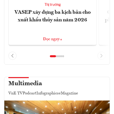
Thị trường
VASEP xây dựng ba kịch bản cho
Ca
xuất khẩu thủy sản năm 2026
phá 
đ
Đọc ngay
Multimedia
VnE TV
Podcast
Infographics
eMagazine