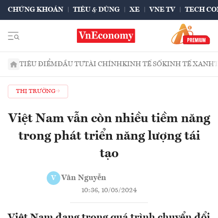
CHỨNG KHOÁN
TIÊU & DÙNG
XE
VNE TV
TECH CO
TIÊU ĐIỂM
ĐẦU TƯ
TÀI CHÍNH
KINH TẾ SỐ
KINH TẾ XANH
THỊ TRƯỜNG
Việt Nam vẫn còn nhiều tiềm năng
trong phát triển năng lượng tái
tạo
Vân Nguyễn
V
10:36, 10/05/2024
Việt Nam đang trong quá trình chuyển đổi