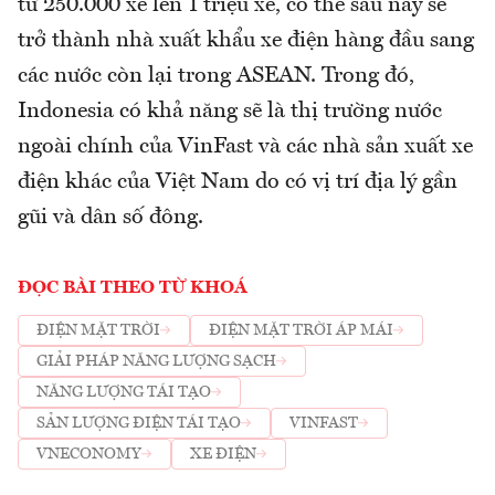
từ 250.000 xe lên 1 triệu xe, có thể sau này sẽ
trở thành nhà xuất khẩu xe điện hàng đầu sang
các nước còn lại trong ASEAN. Trong đó,
Indonesia có khả năng sẽ là thị trường nước
ngoài chính của VinFast và các nhà sản xuất xe
điện khác của Việt Nam do có vị trí địa lý gần
gũi và dân số đông.
ĐỌC BÀI THEO TỪ KHOÁ
ĐIỆN MẶT TRỜI
ĐIỆN MẶT TRỜI ÁP MÁI
GIẢI PHÁP NĂNG LƯỢNG SẠCH
NĂNG LƯỢNG TÁI TẠO
SẢN LƯỢNG ĐIỆN TÁI TẠO
VINFAST
VNECONOMY
XE ĐIỆN