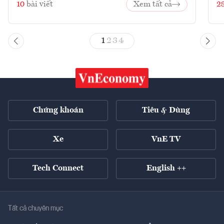
10
bài viết
Xem tất cả
2
1
2
3
4
Chứng khoán
Tiêu & Dùng
Xe
VnE TV
Tech Connect
English ++
Tất cả chuyên mục