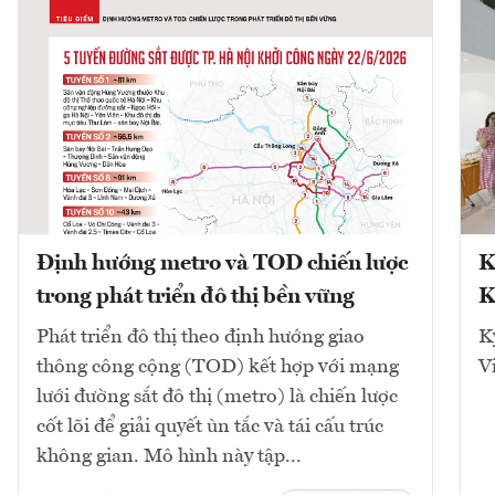
Định hướng metro và TOD chiến lược
K
trong phát triển đô thị bền vững
K
Phát triển đô thị theo định hướng giao
K
thông công cộng (TOD) kết hợp với mạng
V
lưới đường sắt đô thị (metro) là chiến lược
cốt lõi để giải quyết ùn tắc và tái cấu trúc
không gian. Mô hình này tập...