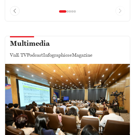
Multimedia
VnE TV
Podcast
Infographics
eMagazine