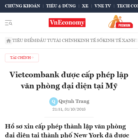
CHỨNG KHOÁN
TIÊU & DÙNG
XE
VNE TV
TECH CO
TIÊU ĐIỂM
ĐẦU TƯ
TÀI CHÍNH
KINH TẾ SỐ
KINH TẾ XANH
TÀI CHÍNH
Vietcombank được cấp phép lập
văn phòng đại diện tại Mỹ
Quỳnh Trang
Q
21:51, 31/10/2018
Hồ sơ xin cấp phép thành lập văn phòng
đại diện tại thành phố New York đã được