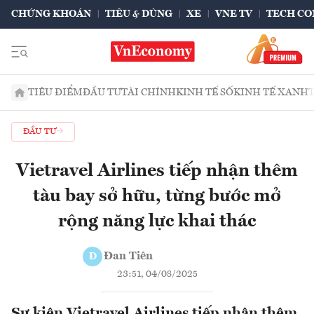
CHỨNG KHOÁN
TIÊU & DÙNG
XE
VNE TV
TECH CO
TIÊU ĐIỂM
ĐẦU TƯ
TÀI CHÍNH
KINH TẾ SỐ
KINH TẾ XANH
ĐẦU TƯ
Vietravel Airlines tiếp nhận thêm
tàu bay sở hữu, từng bước mở
rộng năng lực khai thác
Đan Tiên
Đ
23:51, 04/08/2025
Sự kiện Vietravel Airlines tiếp nhận thêm