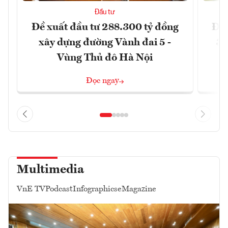
Đầu tư
Đề xuất đầu tư 288.300 tỷ đồng
Đồn
xây dựng đường Vành đai 5 -
3 
Vùng Thủ đô Hà Nội
Đọc ngay
Multimedia
VnE TV
Podcast
Infographics
eMagazine