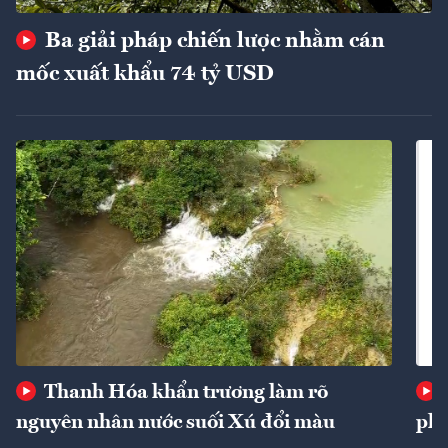
Ba giải pháp chiến lược nhằm cán
mốc xuất khẩu 74 tỷ USD
Thanh Hóa khẩn trương làm rõ
nguyên nhân nước suối Xú đổi màu
phí