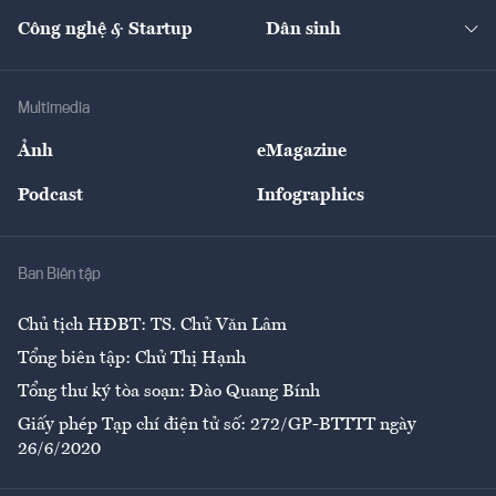
Kinh doanh
Kết nối
Tạp chí kinh tế Việt Nam
eMagazine
Nhà đầu tư
Du lịch
Công nghệ & Startup
Dân sinh
Tư vấn
Nông sản
Doanh nhân
Tư vấn Tiêu & Dùng
Infographics
Hạ tầng
Sức khỏe
Khung pháp lý
Doanh nghiệp
Địa phương
Thị trường
Bảo hiểm
Multimedia
Sự kiện
Nhân lực
Ảnh
eMagazine
Đẹp +
An sinh
Podcast
Infographics
Giải trí
Y tế
Nhà
Ban Biên tập
Ẩm thực
Chủ tịch HĐBT: TS. Chử Văn Lâm
Tổng biên tập: Chử Thị Hạnh
Tổng thư ký tòa soạn: Đào Quang Bính
Giấy phép Tạp chí điện tử số: 272/GP-BTTTT ngày
26/6/2020