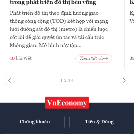
trong phát triển đô thị bền vững
K
Phát triển đô thị theo định hướng giao
K
thông công cộng (TOD) kết hợp với mạng
V
lưới đường sắt đô thị (metro) là chiến lược
cốt lõi để giải quyết ùn tắc và tái cấu trúc
không gian. Mô hình này tập...
10
bài viết
Xem tất cả
2
1
2
3
4
Chứng khoán
Tiêu & Dùng