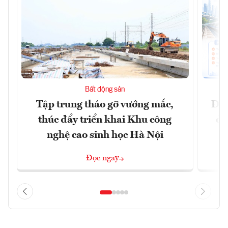
Bất động sản
Tập trung tháo gỡ vướng mắc,
Đồn
thúc đẩy triển khai Khu công
dự
nghệ cao sinh học Hà Nội
Đọc ngay