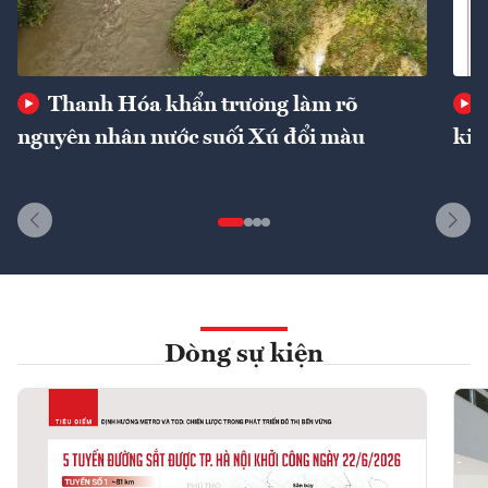
Thanh Hóa khẩn trương làm rõ
nguyên nhân nước suối Xú đổi màu
kin
Dòng sự kiện