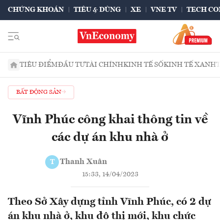
CHỨNG KHOÁN
TIÊU & DÙNG
XE
VNE TV
TECH CO
TIÊU ĐIỂM
ĐẦU TƯ
TÀI CHÍNH
KINH TẾ SỐ
KINH TẾ XANH
BẤT ĐỘNG SẢN
Vĩnh Phúc công khai thông tin về
các dự án khu nhà ở
Thanh Xuân
T
15:33, 14/04/2023
Theo Sở Xây dựng tỉnh Vĩnh Phúc, có 2 dự
án khu nhà ở, khu đô thị mới, khu chức