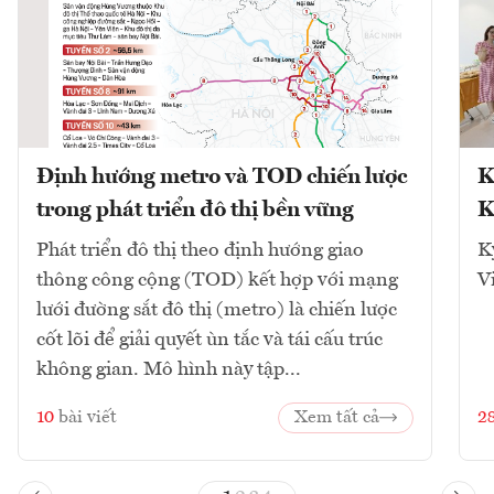
Định hướng metro và TOD chiến lược
K
trong phát triển đô thị bền vững
K
Phát triển đô thị theo định hướng giao
K
thông công cộng (TOD) kết hợp với mạng
V
lưới đường sắt đô thị (metro) là chiến lược
cốt lõi để giải quyết ùn tắc và tái cấu trúc
không gian. Mô hình này tập...
10
bài viết
Xem tất cả
2