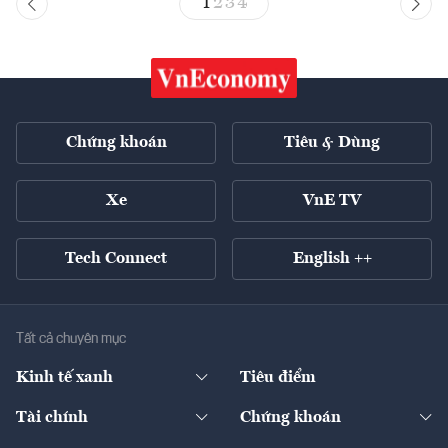
1
2
3
4
Chứng khoán
Tiêu & Dùng
Xe
VnE TV
Tech Connect
English ++
Tất cả chuyên mục
Kinh tế xanh
Tiêu điểm
Chuyển động xanh
Tài chính
Chứng khoán
Pháp lý
Ngân hàng
Doanh nghiệp niêm yết