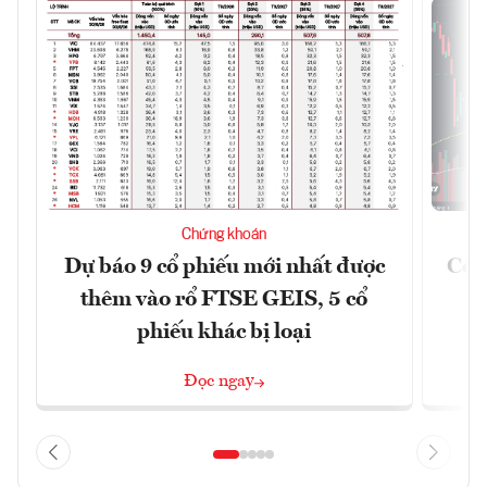
Chứng khoán
Dự báo 9 cổ phiếu mới nhất được
Có t
thêm vào rổ FTSE GEIS, 5 cổ
phiếu khác bị loại
Đọc ngay