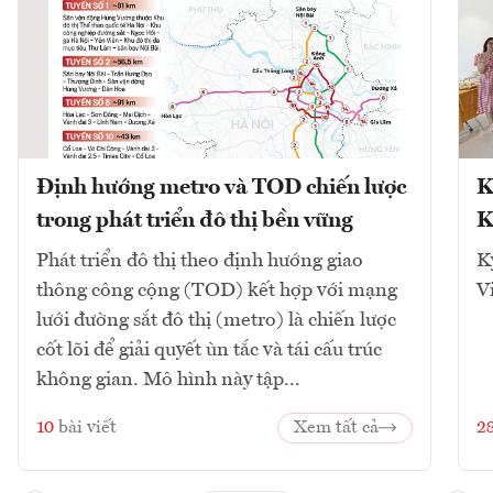
Định hướng metro và TOD chiến lược
K
trong phát triển đô thị bền vững
K
Phát triển đô thị theo định hướng giao
K
thông công cộng (TOD) kết hợp với mạng
V
lưới đường sắt đô thị (metro) là chiến lược
cốt lõi để giải quyết ùn tắc và tái cấu trúc
không gian. Mô hình này tập...
10
bài viết
Xem tất cả
2