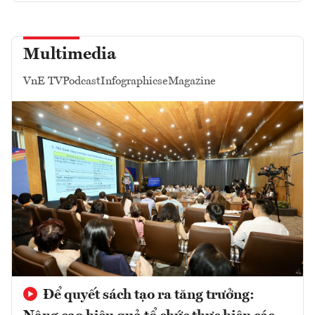
Multimedia
VnE TV
Podcast
Infographics
eMagazine
Để quyết sách tạo ra tăng trưởng: