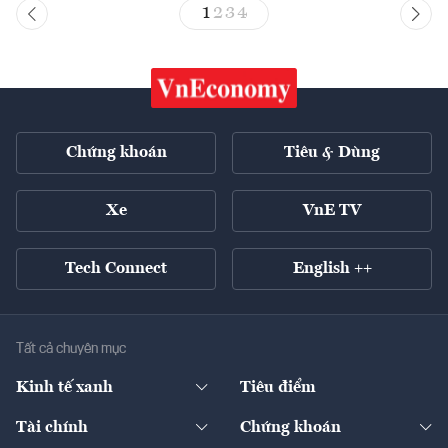
1
2
3
4
Chứng khoán
Tiêu & Dùng
Xe
VnE TV
Tech Connect
English ++
Tất cả chuyên mục
Kinh tế xanh
Tiêu điểm
Chuyển động xanh
Tài chính
Chứng khoán