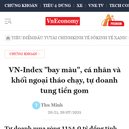
CHỨNG KHOÁN
TIÊU & DÙNG
XE
VNE TV
TECH CO
TIÊU ĐIỂM
ĐẦU TƯ
TÀI CHÍNH
KINH TẾ SỐ
KINH TẾ XANH
CHỨNG KHOÁN
VN-Index "bay màu", cá nhân và
khối ngoại tháo chạy, tự doanh
tung tiền gom
Thu Minh
T
20:21, 29/07/2025
Tự doanh mua ròng 1154.0 tỷ đồng tính