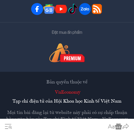
Đặt mua ấn phẩm
Bản quyền thuộc về
VnEconomy
Tạp chí điện tử của Hội Khoa học Kinh tế Việt Nam
Mọi tin bài đăng lại từ website này phải có sự chấp thuận
bằng văn bản của
Tạp chí Kinh tế Việt Nam - VnEconomy
Các trang liên kết ra ngoài sẽ được mở ra ở cửa sổ mới.