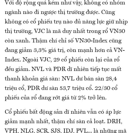
Với độ rộng quá kém như vậy, không có nhóm
ngành nào đi ngược thị trường được. Cũng
không có cổ phiếu trụ nào đủ năng lực giữ nhịp
thị trường, VJC là mã duy nhất trong rổ VN30
còn xanh. Thậm chí chỉ số VN30-Index cũng
đang giảm 3,3% giá trị, còn mạnh hơn cả VN-
Index. Ngoài VJC, 29 cổ phiếu còn lại của rổ
đều giảm. NVL và PDR dĩ nhiên tiếp tục mất
thanh khoản giá sàn: NVL dư bán sàn 28,4
triệu cổ, PDR dư sàn 53,7 triệu cổ. 22/30 cổ
phiếu của rổ đang rớt giá từ 2% trở lên.
Cổ phiếu bất động sản dĩ nhiên vẫn có áp lực
giảm mạnh nhất, thậm chí sàn cả loạt. DRH,
VPH, NLG, SCR, SJS, IDJ, PVL... là những mã