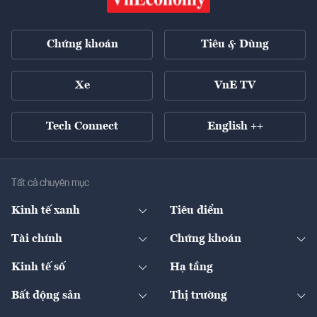
Chứng khoán
Tiêu & Dùng
Xe
VnE TV
Tech Connect
English ++
Tất cả chuyên mục
Kinh tế xanh
Tiêu điểm
Chuyển động xanh
Tài chính
Chứng khoán
Pháp lý
Ngân hàng
Doanh nghiệp niêm yết
Kinh tế số
Hạ tầng
Thương hiệu xanh
Thị trường vốn
Thị trường
Sản phẩm - Thị trường
Bất động sản
Thị trường
Diễn đàn
Thuế
Đầu tư
Tài sản số
Chính sách
Xuất nhập khẩu