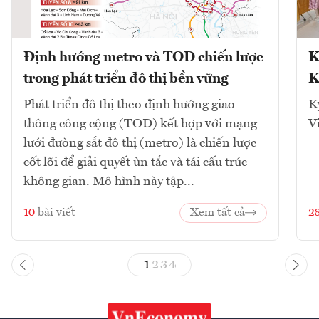
Định hướng metro và TOD chiến lược
K
trong phát triển đô thị bền vững
K
Phát triển đô thị theo định hướng giao
K
thông công cộng (TOD) kết hợp với mạng
V
lưới đường sắt đô thị (metro) là chiến lược
cốt lõi để giải quyết ùn tắc và tái cấu trúc
không gian. Mô hình này tập...
10
bài viết
Xem tất cả
2
1
2
3
4