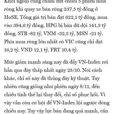
Khối ngoại cũng chấm dứt chuỗi 5 phiên mua
ròng khi quay xe bán ròng 237,5 tỷ đồng ở
HoSE. Tổng giá trị bán đạt 622,1 tỷ đồng, mua
vào 384,6 tỷ đồng. HPG bị bán dữ dội 141,3 tỷ
đồng, STB -82 tỷ, VNM -32,5 tỷ, MSN -21 tỷ.
Phía mua ròng lớn nhất có VIC cũng chỉ đạt
16,2 tỷ, VND 12,1 tỷ, FRT 10,4 tỷ.
Mức giảm mạnh sáng nay đã đẩy VN-Index rơi
hẳn qua đáy thấp nhất ngày 25/10. Nói cách
khác, chỉ số này đã thủng đáy kỹ thuật. Tuy
nhiên cũng giống như phiên ngày 8/11, đến
chiều tình thế lại thay đổi, chỉ số phục hồi. Vì
vậy vẫn còn cơ hội để VN-Index lội ngược dòng
chiều nay. Tuy vậy lực bán đang quá mạnh, cần