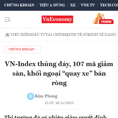
CHỨNG KHOÁN
TIÊU & DÙNG
XE
VNE TV
TECH CO
TIÊU ĐIỂM
ĐẦU TƯ
TÀI CHÍNH
KINH TẾ SỐ
KINH TẾ XANH
CHỨNG KHOÁN
VN-Index thủng đáy, 107 mã giảm
sàn, khối ngoại “quay xe” bán
ròng
Kim Phong
K
12:07, 10/11/2022
Thị trường đã có phiên giảm quyết định