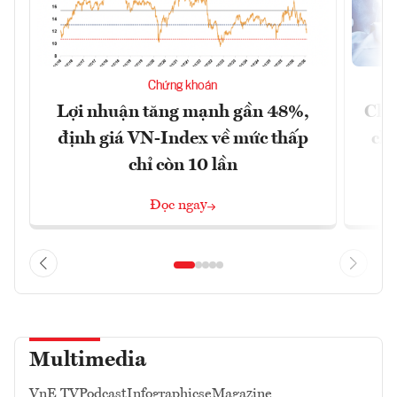
Chứng khoán
Lợi nhuận tăng mạnh gần 48%,
Chứ
định giá VN-Index về mức thấp
chá
chỉ còn 10 lần
Đọc ngay
Multimedia
VnE TV
Podcast
Infographics
eMagazine