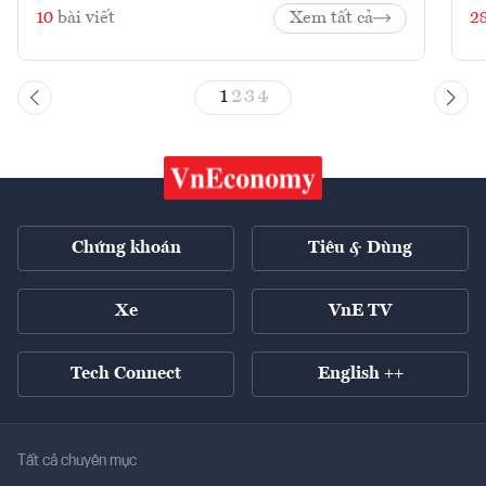
10
bài viết
Xem tất cả
2
1
2
3
4
Chứng khoán
Tiêu & Dùng
Xe
VnE TV
Tech Connect
English ++
Tất cả chuyên mục