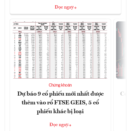
Đọc ngay
Chứng khoán
Dự báo 9 cổ phiếu mới nhất được
Có t
thêm vào rổ FTSE GEIS, 5 cổ
phiếu khác bị loại
Đọc ngay