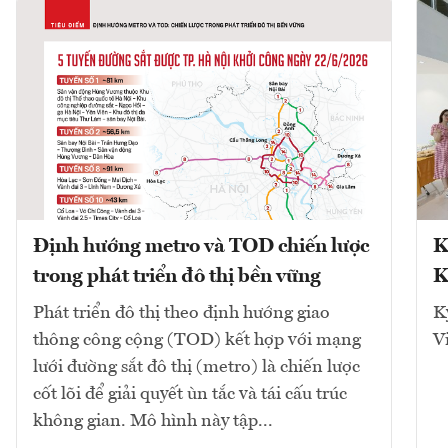
Định hướng metro và TOD chiến lược
K
trong phát triển đô thị bền vững
K
Phát triển đô thị theo định hướng giao
K
thông công cộng (TOD) kết hợp với mạng
V
lưới đường sắt đô thị (metro) là chiến lược
cốt lõi để giải quyết ùn tắc và tái cấu trúc
không gian. Mô hình này tập...