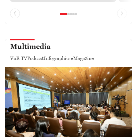
Multimedia
VnE TV
Podcast
Infographics
eMagazine