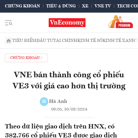
CHỨNG KHOÁN
TIÊU & DÙNG
XE
VNE TV
TECH CO
TIÊU ĐIỂM
ĐẦU TƯ
TÀI CHÍNH
KINH TẾ SỐ
KINH TẾ XANH
CHỨNG KHOÁN
VNE bán thành công cổ phiếu
VE3 với giá cao hơn thị trường
Hà Anh
H
09:05, 30/09/2024
Theo dữ liệu giao dịch trên HNX, có
382.766 cổ phiếu VE3 được giao dịch