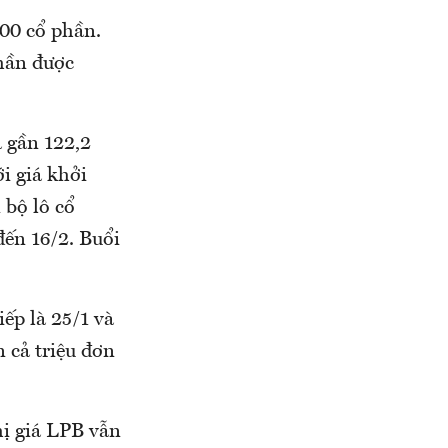
800 cổ phần.
phần được
 gần 122,2
i giá khởi
 bộ lô cổ
đến 16/2. Buổi
iếp là 25/1 và
 cả triệu đơn
hị giá LPB vẫn