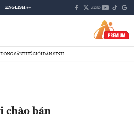
ENGLISH ++
 ĐỘNG SẢN
THẾ GIỚI
DÂN SINH
i chào bán