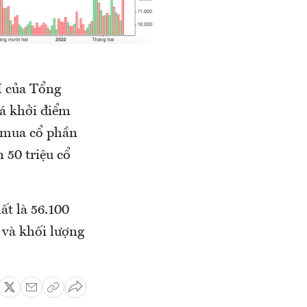
I của Tổng
á khởi điểm
ý mua cổ phần
 50 triệu cổ
ất là 56.100
 và khối lượng