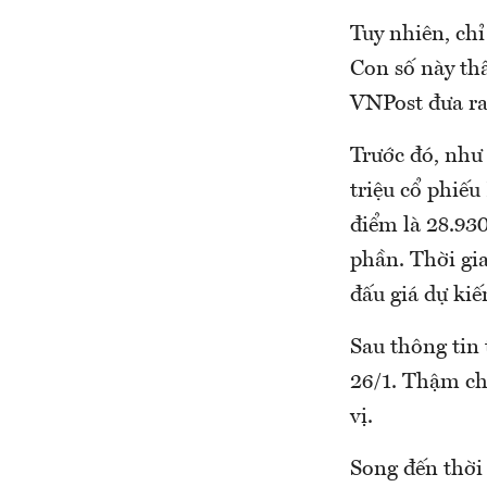
Tuy nhiên, ch
Con số này thấ
VNPost đưa ra
Trước đó, như
triệu cổ phiế
điểm là 28.93
phần. Thời gia
đấu giá dự kiế
Sau thông tin 
26/1. Thậm ch
vị.
Song đến thời 