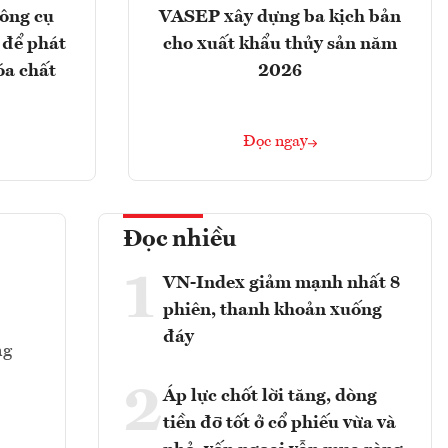
ông cụ
VASEP xây dựng ba kịch bản
 để phát
cho xuất khẩu thủy sản năm
óa chất
2026
Đọc ngay
Đọc nhiều
1
VN-Index giảm mạnh nhất 8
phiên, thanh khoản xuống
đáy
ng
2
Áp lực chốt lời tăng, dòng
tiền đỡ tốt ở cổ phiếu vừa và