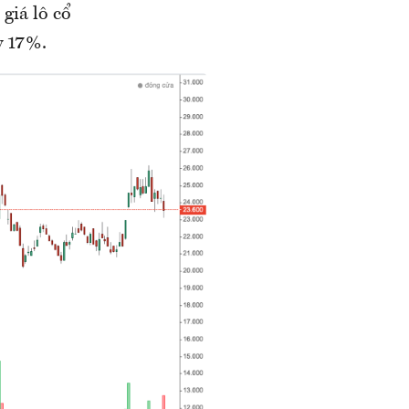
giá lô cổ
y 17%.