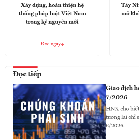
Xây dựng, hoàn thiện hệ
Tây Ni
thống pháp luật Việt Nam
mở khô
trong kỷ nguyên mới
Đọc ngay
Đọc tiếp
Giao dịch 
7/2026
HNX cho biết
tương lai chỉ
6/2026.