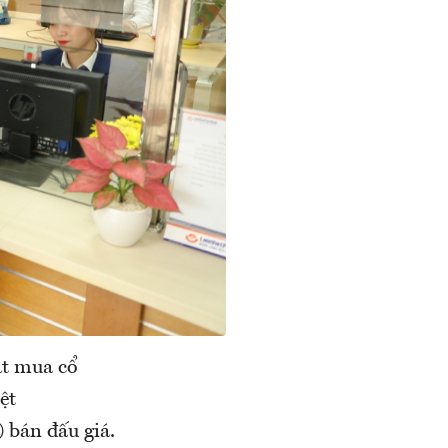
ặt mua cổ
ệt
 bán đấu giá.