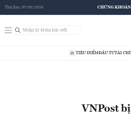
Thứ Sáu, 07/08/2026
CHỨNG KHOÁN
TIÊU ĐIỂM
ĐẦU TƯ
TÀI CH
VNPost bị