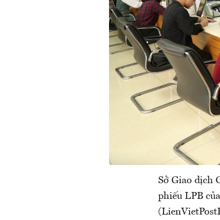
Sở Giao dịch 
phiếu LPB của
(LienVietPost