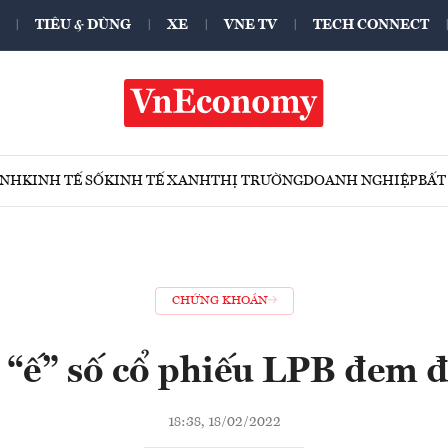
TIÊU & DÙNG
XE
VNE TV
TECH CONNECT
ÍNH
KINH TẾ SỐ
KINH TẾ XANH
THỊ TRƯỜNG
DOANH NGHIỆP
BẤT
CHỨNG KHOÁN
 “ế” số cổ phiếu LPB đem đ
18:38, 18/02/2022