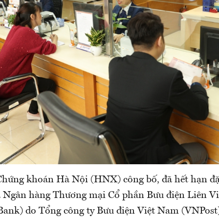
Chứng khoán Hà Nội (HNX) công bố, đã hết hạn đ
 Ngân hàng Thương mại Cổ phần Bưu điện Liên Vi
Bank) do Tổng công ty Bưu điện Việt Nam (VNPost)