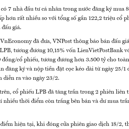
ỉ có 7 nhà đầu tư cá nhân trong nước đăng ký mua 
p hơn rất nhiều so với tổng số gần 122,2 triệu cổ 
 đấu giá.
 VnEconomy đã đưa, VNPost thông báo bán đấu giá
u LPB, tương đương 10,15% vốn LienVietPostBank vớ
0 đồng/cổ phiếu, tương đương hơn 3.500 tỷ cho toàn
n đăng ký và nộp tiền đặt cọc kéo dài từ ngày 25/1 
n diễn ra vào ngày 23/2.
trên, cổ phiếu LPB đã tăng trần trong 2 phiên liên t
í nhiều thời điểm còn trắng bên bán và dư mua trần
điểm hiện tại, khi đóng cửa phiên giao dịch 18/2, t