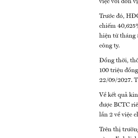
việc với đơn v
Trước đó, HĐQ
chiếm 40,625%
hiện từ tháng 
công ty.
Đồng thời, th
100 triệu đồn
22/09/2027. T
Về kết quả ki
được BCTC riê
lần 2 về việc
Trên thị trườn