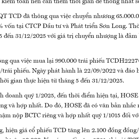
ị kiểm toán nên cần thêm thời gian để thống nhất số
T TCD đã thông qua việc chuyển nhương 65.000.0
 vốn tại CTCP Đầu tư và Phát triển Sơn Long. Thờ
5 đến 31/12/2025 với giá trị chuyển nhượng là đảm 
ông qua việc mua lại 990.000 trái phiếu TCDH222
g/trái phiếu. Ngày phát hành là 22/09/2022 và đáo 
hời gian thực hiện từ tháng 5 đến 31/12/2025.
nh doanh quý 1/2025, đến thời điểm hiện tại, HOS
ng và hợp nhất. Do đó, HOSE đã có văn bản nhắc 
 chậm nộp BCTC riêng và hợp nhất quý 1/1015 đối v
g, hiện giá cổ phiếu TCD tăng lên 2.100 đồng đồng/