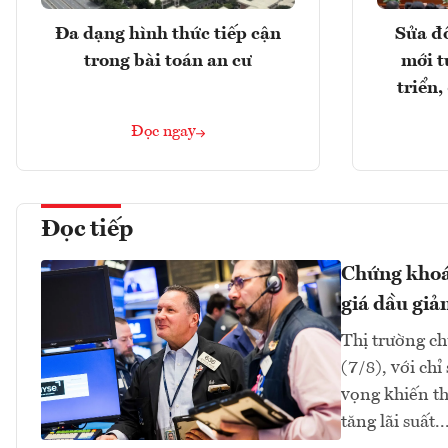
Đa dạng hình thức tiếp cận
Sửa đổ
trong bài toán an cư
mới t
triển
Đọc ngay
Đọc tiếp
Chứng khoán
giá dầu giả
Thị trường ch
(7/8), với ch
vọng khiến th
tăng lãi suất..