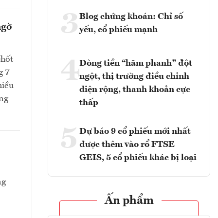
3
Blog chứng khoán: Chỉ số
ngờ
yếu, cổ phiếu mạnh
chốt
4
Dòng tiền “hãm phanh” đột
g 7
ngột, thị trường điều chỉnh
hiều
diện rộng, thanh khoản cực
ang
thấp
5
Dự báo 9 cổ phiếu mới nhất
được thêm vào rổ FTSE
GEIS, 5 cổ phiếu khác bị loại
ng
Ấn phẩm