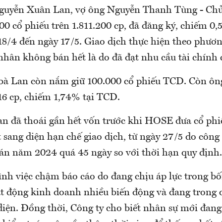
Nguyễn Xuân Lan, vợ ông Nguyễn Thanh Tùng - C
00 cổ phiếu trên 1.811.200 cp, đã đăng ký, chiếm 0,
18/4 đến ngày 17/5. Giao dịch thực hiện theo phươ
nhân không bán hết là do đã đạt nhu cầu tài chính 
 bà Lan còn nắm giữ 100.000 cổ phiếu TCD. Còn ô
16 cp, chiếm 1,74% tại TCD.
an đã thoái gần hết vốn trước khi HOSE đưa cổ ph
 sang diện hạn chế giao dịch, từ ngày 27/5 do côn
n năm 2024 quá 45 ngày so với thời hạn quy định.
rình việc chậm báo cáo do đang chịu áp lực trong bố
t động kinh doanh nhiều biến động và đang trong q
diện. Đồng thời, Công ty cho biết nhân sự mới đang