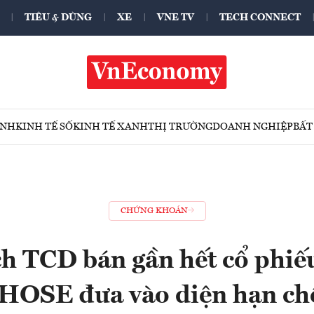
TIÊU & DÙNG
XE
VNE TV
TECH CONNECT
ÍNH
KINH TẾ SỐ
KINH TẾ XANH
THỊ TRƯỜNG
DOANH NGHIỆP
BẤT
CHỨNG KHOÁN
ch TCD bán gần hết cổ phiếu
 HOSE đưa vào diện hạn chế