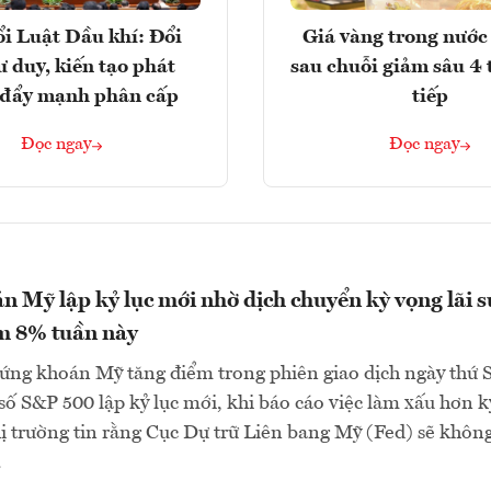
i Luật Dầu khí: Đổi
Giá vàng trong nước 
ư duy, kiến tạo phát
sau chuỗi giảm sâu 4 
, đẩy mạnh phân cấp
tiếp
Đọc ngay
Đọc ngay
 Mỹ lập kỷ lục mới nhờ dịch chuyển kỳ vọng lãi s
m 8% tuần này
ứng khoán Mỹ tăng điểm trong phiên giao dịch ngày thứ 
ỉ số S&P 500 lập kỷ lục mới, khi báo cáo việc làm xấu hơn k
ị trường tin rằng Cục Dự trữ Liên bang Mỹ (Fed) sẽ khôn
.