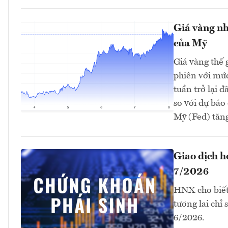
Giá vàng nh
của Mỹ
Giá vàng thế 
phiên với mứ
tuần trở lại 
so với dự bá
Mỹ (Fed) tăng 
Giao dịch 
7/2026
HNX cho biết
tương lai chỉ
6/2026.