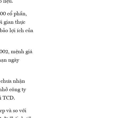
 liệu.
00 cổ phần,
i gian thực
bảo lợi ích của
7002, mệnh giá
hạn ngày
E chưa nhận
nhở công ty
ới TCD.
cp và so với