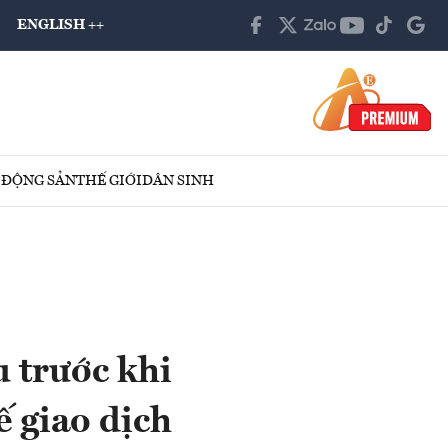
ENGLISH ++
 ĐỘNG SẢN
THẾ GIỚI
DÂN SINH
 trước khi
 giao dịch