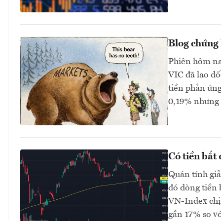
Blog chứng 
Phiên hôm na
VIC đã lao dố
tiền phản ứng
0,19% nhưng 
Có tiền bắt
Quán tính gi
đó dòng tiền 
VN-Index chị
gần 17% so v