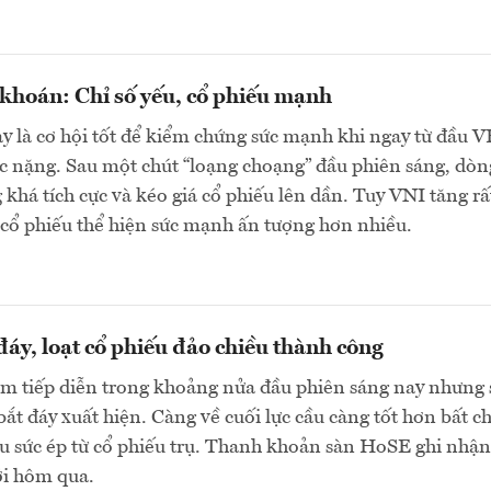
khoán: Chỉ số yếu, cổ phiếu mạnh
y là cơ hội tốt để kiểm chứng sức mạnh khi ngay từ đầu 
c nặng. Sau một chút “loạng choạng” đầu phiên sáng, dòn
 khá tích cực và kéo giá cổ phiếu lên dần. Tuy VNI tăng rấ
cổ phiếu thể hiện sức mạnh ấn tượng hơn nhiều.
 đáy, loạt cổ phiếu đảo chiều thành công
ảm tiếp diễn trong khoảng nửa đầu phiên sáng nay nhưng 
bắt đáy xuất hiện. Càng về cuối lực cầu càng tốt hơn bất c
u sức ép từ cổ phiếu trụ. Thanh khoản sàn HoSE ghi nhận
ới hôm qua.