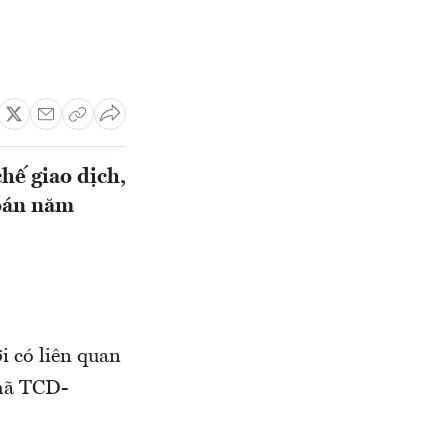
hế giao dịch,
toán năm
i có liên quan
(mã TCD-