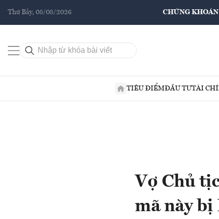
Thứ Bảy, 08/08/2026
CHỨNG KHOÁN
TIÊU ĐIỂM
ĐẦU TƯ
TÀI CH
Vợ Chủ tị
mã này bị