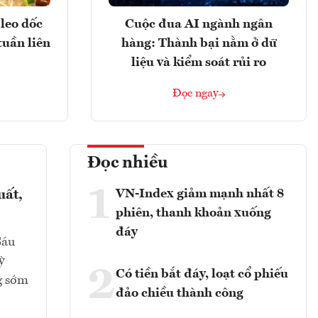
leo dốc
Cuộc đua AI ngành ngân
tuần liên
hàng: Thành bại nằm ở dữ
liệu và kiểm soát rủi ro
Đọc ngay
Đọc nhiều
1
VN-Index giảm mạnh nhất 8
uất,
phiên, thanh khoản xuống
đáy
Sáu
ỳ
2
Có tiền bắt đáy, loạt cổ phiếu
g sớm
đảo chiều thành công