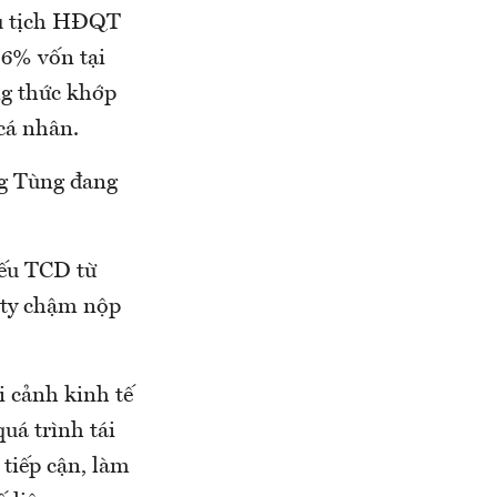
hủ tịch HĐQT
56% vốn tại
ng thức khớp
cá nhân.
ng Tùng đang
iếu TCD từ
g ty chậm nộp
i cảnh kinh tế
uá trình tái
 tiếp cận, làm