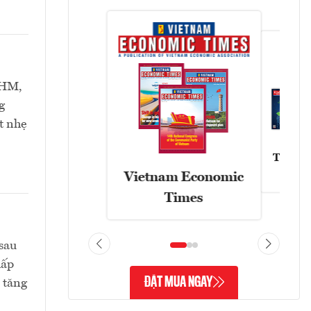
VHM,
g
t nhẹ
Tạp chí
Vietnam Economic
Times
sau
hấp
ĐẶT MUA NGAY
 tăng