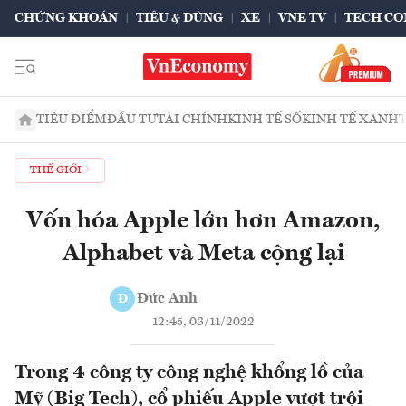
CHỨNG KHOÁN
TIÊU & DÙNG
XE
VNE TV
TECH CO
TIÊU ĐIỂM
ĐẦU TƯ
TÀI CHÍNH
KINH TẾ SỐ
KINH TẾ XANH
THẾ GIỚI
Vốn hóa Apple lớn hơn Amazon,
Alphabet và Meta cộng lại
Đức Anh
Đ
12:45, 03/11/2022
Trong 4 công ty công nghệ khổng lồ của
Mỹ (Big Tech), cổ phiếu Apple vượt trội