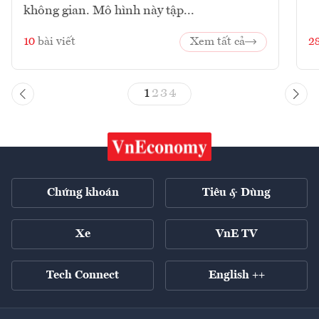
không gian. Mô hình này tập...
10
bài viết
Xem tất cả
2
1
2
3
4
Chứng khoán
Tiêu & Dùng
Xe
VnE TV
Tech Connect
English ++