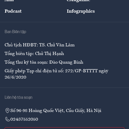
Đẹp +
An sinh
Podcast
Infographics
Giải trí
Y tế
Nhà
Ban Biên tập
Ẩm thực
Chủ tịch HĐBT: TS. Chử Văn Lâm
Tổng biên tập: Chử Thị Hạnh
Tổng thư ký tòa soạn: Đào Quang Bính
Giấy phép Tạp chí điện tử số: 272/GP-BTTTT ngày
26/6/2020
Liên hệ tòa soạn
Số 96-98 Hoàng Quốc Việt, Cầu Giấy, Hà Nội
02437552050