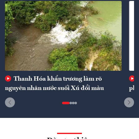
Thanh Hóa khẩn trương làm rõ
nguyên nhân nước suối Xú đổi màu
phí