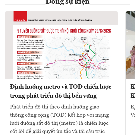
Dòng sự kiện
Định hướng metro và TOD chiến lược
K
trong phát triển đô thị bền vững
K
Phát triển đô thị theo định hướng giao
K
thông công cộng (TOD) kết hợp với mạng
V
lưới đường sắt đô thị (metro) là chiến lược
cốt lõi để giải quyết ùn tắc và tái cấu trúc