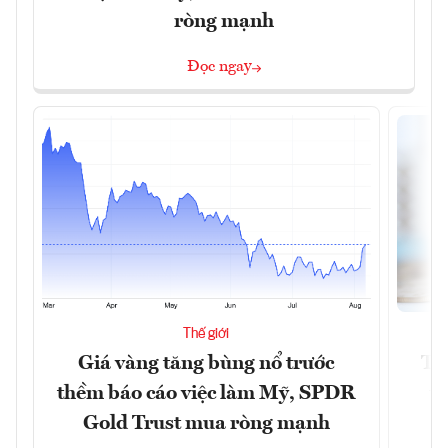
ròng mạnh
Đọc ngay
Thế giới
Giá vàng tăng bùng nổ trước
Tr
thềm báo cáo việc làm Mỹ, SPDR
th
Gold Trust mua ròng mạnh