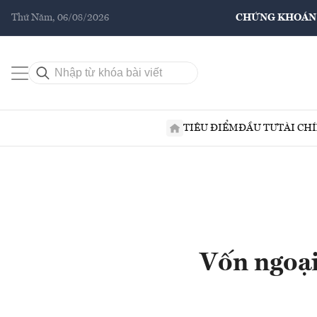
Thứ Năm, 06/08/2026
CHỨNG KHOÁN
TIÊU ĐIỂM
ĐẦU TƯ
TÀI CH
Vốn ngoại