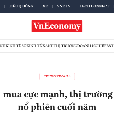
TIÊU & DÙNG
XE
VNE TV
TECH CONNECT
ÍNH
KINH TẾ SỐ
KINH TẾ XANH
THỊ TRƯỜNG
DOANH NGHIỆP
BẤT
CHỨNG KHOÁN
 mua cực mạnh, thị trường
nổ phiên cuối năm