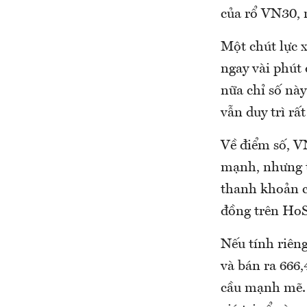
của rổ VN30, n
Một chút lực 
ngay vài phút 
nữa chỉ số này
vẫn duy trì rất
Về điểm số, V
mạnh, nhưng t
thanh khoản c
đồng trên Ho
Nếu tính riên
và bán ra 666
cầu mạnh mẽ. 