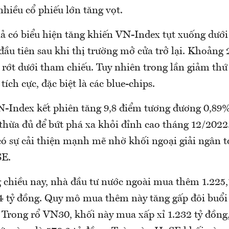
hiều cổ phiếu lớn tăng vọt.
xả có biểu hiện tăng khiến VN-Index tụt xuống dướ
đầu tiên sau khi thị trường mở cửa trở lại. Khoảng
 rớt dưới tham chiếu. Tuy nhiên trong lần giảm thứ
 tích cực, đặc biệt là các blue-chips.
N-Index kết phiên tăng 9,8 điểm tương đương 0,89
hừa đủ để bứt phá xa khỏi đỉnh cao tháng 12/2022.
ó sự cải thiện mạnh mẽ nhờ khối ngoại giải ngân tớ
SE.
g chiều nay, nhà đầu tư nước ngoài mua thêm 1.225,
,4 tỷ đồng. Quy mô mua thêm này tăng gấp đôi buổi 
Trong rổ VN30, khối này mua xấp xỉ 1.232 tỷ đồn