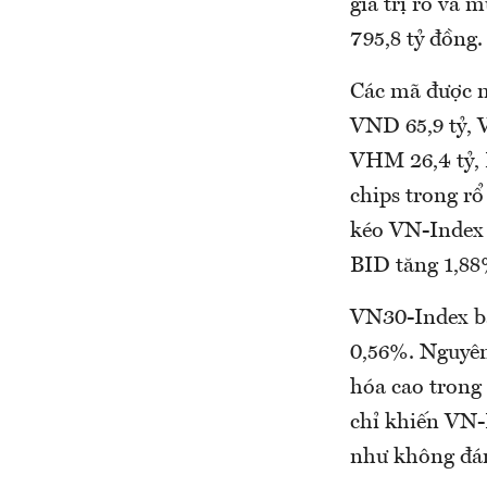
giá trị rổ và
795,8 tỷ đồng.
Các mã được mu
VND 65,9 tỷ, V
VHM 26,4 tỷ, B
chips trong r
kéo VN-Index 
BID tăng 1,88
VN30-Index bấ
0,56%. Nguyên
hóa cao trong
chỉ khiến VN-
như không đán