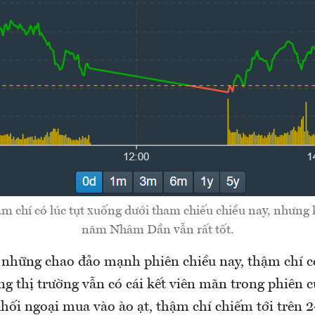
 chí có lúc tụt xuống dưới tham chiếu chiều nay, nhưng 
năm Nhâm Dần vẫn rất tốt.
 những chao đảo mạnh phiên chiều nay, thậm chí c
ng thị trường vẫn có cái kết viên mãn trong phiên 
khối ngoại mua vào ào ạt, thậm chí chiếm tới trên 