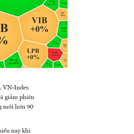
g. VN-Index
mã giảm phiên
ng mới hơn 90
hiều nay khi