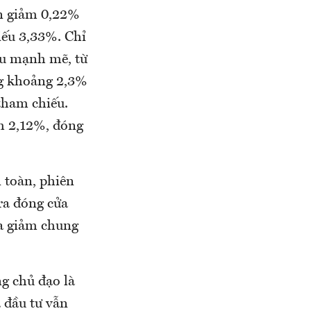
òn giảm 0,22%
iếu 3,33%. Chỉ
ều mạnh mẽ, từ
ng khoảng 2,3%
tham chiếu.
m 2,12%, đóng
 toàn, phiên
ra đóng cửa
ửa giảm chung
g chủ đạo là
à đầu tư vẫn