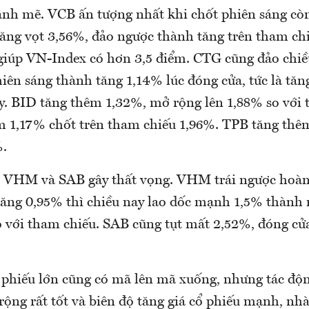
ạnh mẽ. VCB ấn tượng nhất khi chốt phiên sáng c
 tăng vọt 3,56%, đảo ngược thành tăng trên tham ch
giúp VN-Index có hơn 3,5 điểm. CTG cũng đảo chi
iên sáng thành tăng 1,14% lúc đóng cửa, tức là tă
ay. BID tăng thêm 1,32%, mở rộng lên 1,88% so với 
 1,17% chốt trên tham chiếu 1,96%. TPB tăng thê
%.
có VHM và SAB gây thất vọng. VHM trái ngược hoàn
tăng 0,95% thì chiều nay lao dốc mạnh 1,5% thành 
 với tham chiếu. SAB cũng tụt mất 2,52%, đóng c
 phiếu lớn cũng có mã lên mã xuống, nhưng tác độn
 rộng rất tốt và biên độ tăng giá cổ phiếu mạnh, nh