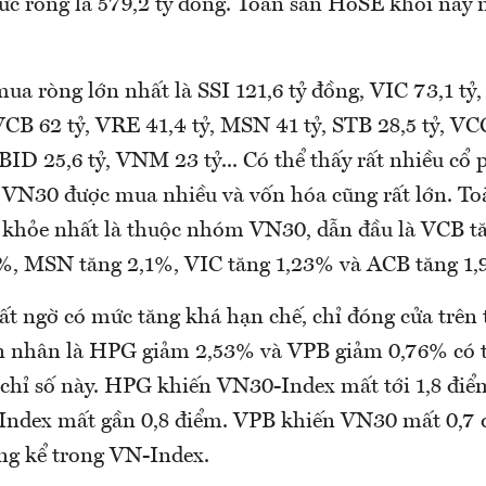
 mức ròng là 579,2 tỷ đồng. Toàn sàn HoSE khối này
a ròng lớn nhất là SSI 121,6 tỷ đồng, VIC 73,1 tỷ,
CB 62 tỷ, VRE 41,4 tỷ, MSN 41 tỷ, STB 28,5 tỷ, VCG
ID 25,6 tỷ, VNM 23 tỷ... Có thể thấy rất nhiều cổ 
ổ VN30 được mua nhiều và vốn hóa cũng rất lớn. T
khỏe nhất là thuộc nhóm VN30, dẫn đầu là VCB t
%, MSN tăng 2,1%, VIC tăng 1,23% và ACB tăng 1,
t ngờ có mức tăng khá hạn chế, chỉ đóng cửa trên
 nhân là HPG giảm 2,53% và VPB giảm 0,76% có t
 chỉ số này. HPG khiến VN30-Index mất tới 1,8 điể
Index mất gần 0,8 điểm. VPB khiến VN30 mất 0,7 
g kể trong VN-Index.