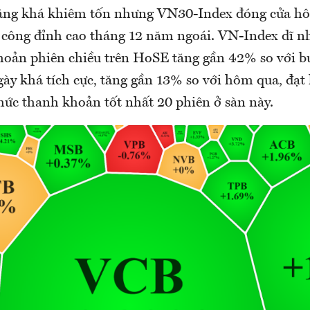
ăng khá khiêm tốn nhưng VN30-Index đóng cửa h
 công đỉnh cao tháng 12 năm ngoái. VN-Index dĩ nh
oản phiên chiều trên HoSE tăng gần 42% so với bu
gày khá tích cực, tăng gần 13% so với hôm qua, đạt
mức thanh khoản tốt nhất 20 phiên ở sàn này.