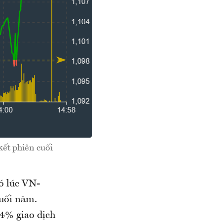
kết phiên cuối
ó lúc VN-
cuối năm.
24% giao dịch