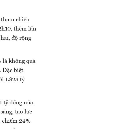
i tham chiếu
 2h10, thêm lần
 hai, độ rộng
% là không quá
 Đặc biệt
i 1.823 tỷ
1 tỷ đồng nữa
sáng, tạo lực
g, chiếm 24%