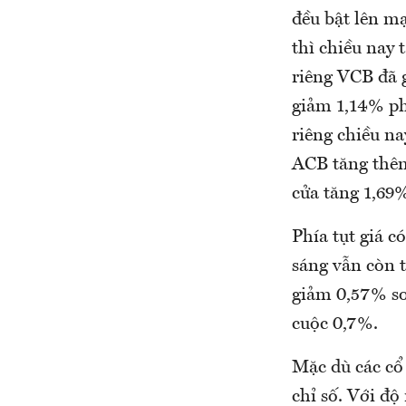
đều bật lên m
thì chiều nay
riêng VCB đã 
giảm 1,14% ph
riêng chiều n
ACB tăng thêm
cửa tăng 1,69
Phía tụt giá 
sáng vẫn còn 
giảm 0,57% so
cuộc 0,7%.
Mặc dù các cổ
chỉ số. Với độ