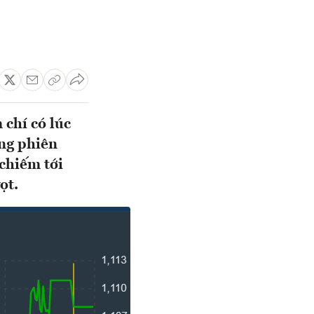
chí có lúc
ong phiên
 chiếm tới
ọt.