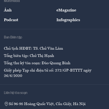
Multimedia
Sự kiện
Nhân lực
Ảnh
eMagazine
Đẹp +
An sinh
Podcast
Infographics
Giải trí
Y tế
Nhà
Ban Biên tập
Ẩm thực
Chủ tịch HĐBT: TS. Chử Văn Lâm
Tổng biên tập: Chử Thị Hạnh
Tổng thư ký tòa soạn: Đào Quang Bính
Giấy phép Tạp chí điện tử số: 272/GP-BTTTT ngày
26/6/2020
Liên hệ tòa soạn
Số 96-98 Hoàng Quốc Việt, Cầu Giấy, Hà Nội