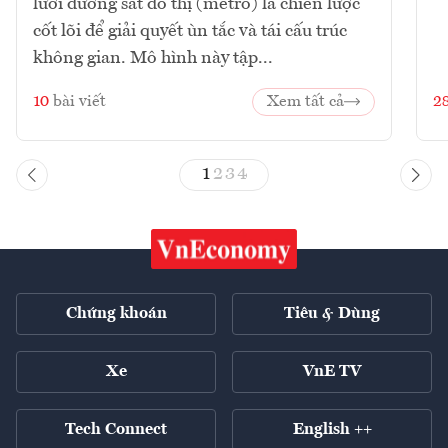
lưới đường sắt đô thị (metro) là chiến lược
cốt lõi để giải quyết ùn tắc và tái cấu trúc
không gian. Mô hình này tập...
10
bài viết
Xem tất cả
2
1
2
3
4
Chứng khoán
Tiêu & Dùng
Xe
VnE TV
Tech Connect
English ++