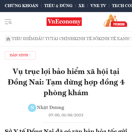
CHỨNG KHOÁN
TIÊU & DÙNG
XE
VNE TV
TECH CO
TIÊU ĐIỂM
ĐẦU TƯ
TÀI CHÍNH
KINH TẾ SỐ
KINH TẾ XANH
DÂN SINH
Vụ trục lợi bảo hiểm xã hội tại
Đồng Nai: Tạm dừng hợp đồng 4
phòng khám
Nhật Dương
N
07:00, 05/06/2023
Sở Y tế Đồng Nai đã có văn bản hỏa tốc gửi