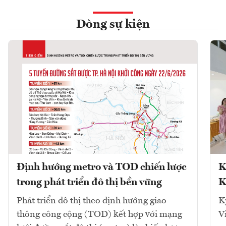
Dòng sự kiện
Định hướng metro và TOD chiến lược
K
trong phát triển đô thị bền vững
K
Phát triển đô thị theo định hướng giao
K
thông công cộng (TOD) kết hợp với mạng
V