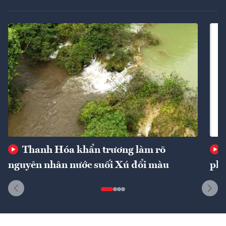
Thanh Hóa khẩn trương làm rõ
nguyên nhân nước suối Xú đổi màu
phí