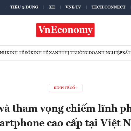
TIÊU & DÙNG
XE
VNE TV
TECH CONNECT
ÍNH
KINH TẾ SỐ
KINH TẾ XANH
THỊ TRƯỜNG
DOANH NGHIỆP
BẤT
KINH TẾ SỐ
và tham vọng chiếm lĩnh p
artphone cao cấp tại Việt 