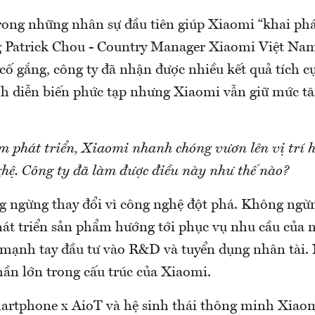
rong những nhân sự đầu tiên giúp Xiaomi “khai phá
 Patrick Chou - Country Manager Xiaomi Việt Nam
cố gắng, công ty đã nhận được nhiều kết quả tích 
nh diễn biến phức tạp nhưng Xiaomi vẫn giữ mức t
m phát triển, Xiaomi nhanh chóng vươn lên vị trí 
hệ. Công ty đã làm được điều này như thế nào?
 ngừng thay đổi vì công nghệ đột phá. Không ng
hát triển sản phẩm hướng tới phục vụ nhu cầu của n
mạnh tay đầu tư vào R&D và tuyển dụng nhân tài. 
ần lớn trong cấu trúc của Xiaomi.
artphone x AioT và hệ sinh thái thông minh Xiao