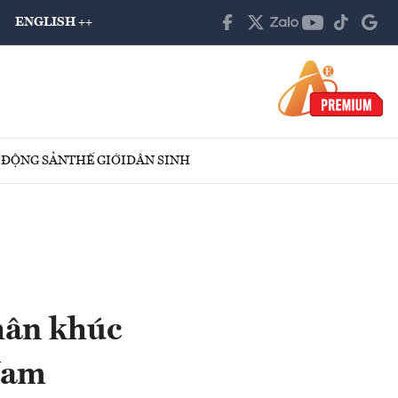
ENGLISH ++
 ĐỘNG SẢN
THẾ GIỚI
DÂN SINH
hân khúc
Nam