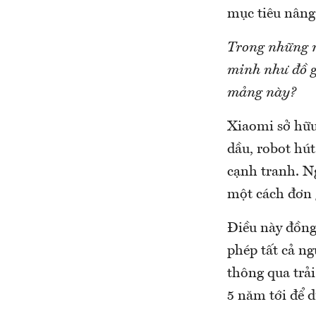
mục tiêu nâng
Trong những n
minh như đồ g
mảng này?
Xiaomi sở hữu
dầu, robot hút
cạnh tranh. N
một cách đơn
Điều này đồng
phép tất cả n
thông qua trả
5 năm tới để d