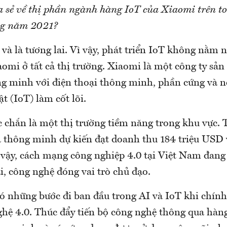
a sẻ về thị phần ngành hàng IoT của Xiaomi trên t
ng năm 2021?
i và là tương lai. Vì vậy, phát triển IoT không nằm 
aomi ở tất cả thị trường. Xiaomi là một công ty sản 
ng minh với điện thoại thông minh, phần cứng và n
ật (IoT) làm cốt lõi.
 chắn là một thị trường tiềm năng trong khu vực. T
à thông minh dự kiến đạt doanh thu 184 triệu USD
ậy, cách mạng công nghiệp 4.0 tại Việt Nam đan
i, công nghệ đóng vai trò chủ đạo.
ó những bước đi ban đầu trong AI và IoT khi chín
hệ 4.0. Thúc đẩy tiến bộ công nghệ thông qua hàng