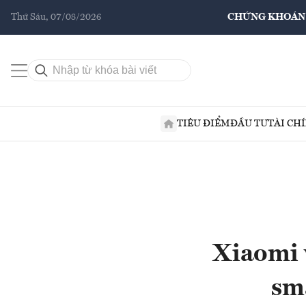
Thứ Sáu, 07/08/2026
CHỨNG KHOÁN
TIÊU ĐIỂM
ĐẦU TƯ
TÀI CH
Xiaomi 
sm