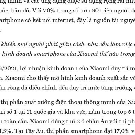
ông minh và các ứng dụng được sử dụng rộng rãi như
khỏe, bản đồ. Với 70% trong số hơn 90 triệu người 
rtphone có kết nối internet, đây là nguồn tài nguy
.
 khiến mọi người phải giãn cách, nhu cầu làm việc 
h kinh doanh smartphone của Xiaomi thế nào tron
3/2021, lợi nhuận kinh doanh của Xiaomi duy trì 
h. Xiaomi cho thấy mô hình kinh doanh xuất sắc v
ận ròng đã điều chỉnh đều duy trì mức tăng trưởng 
 thị phần xuất xưởng điện thoại thông minh của X
trí số 1 tại 11 quốc gia và khu vực, nằm trong top 5 t
ên toàn cầu. Xiaomi đứng thứ 2 ở châu Âu với thị p
,5%. Tại Tây Âu, thị phần smartphone đạt 17,0% v