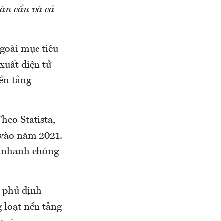
oàn cầu và cả
ngoài mục tiêu
xuất điện tử
ền tảng
heo Statista,
 vào năm 2021.
g nhanh chóng
h phủ định
 loạt nền tảng