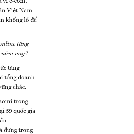
 ví e-com,
dân Việt Nam
ên khổng lồ để
online tăng
g năm nay?
mức tăng
ới tổng doanh
vững chắc.
iaomi trong
ại 59 quốc gia
hần
à đứng trong