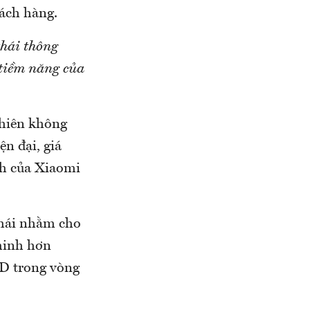
ách hàng.
thái thông
tiềm năng của
chiên không
ện đại, giá
nh của Xiaomi
thái nhằm cho
 minh hơn
SD trong vòng