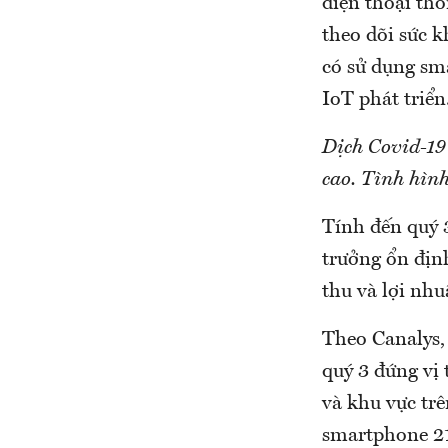
điện thoại th
theo dõi sức 
có sử dụng sma
IoT phát triển
Dịch Covid-19
cao. Tình hìn
Tính đến quý 
trưởng ổn địn
thu và lợi nhu
Theo Canalys,
quý 3 đứng vị 
và khu vực tr
smartphone 21