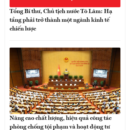
Tổng Bí thư, Chủ tịch nước Tô Lâm: Hạ
tầng phải trở thành một ngành kinh tế
chiến lược
Nâng cao chất lượng, hiệu quả công tác
phòng chống tội phạm và hoạt động tư