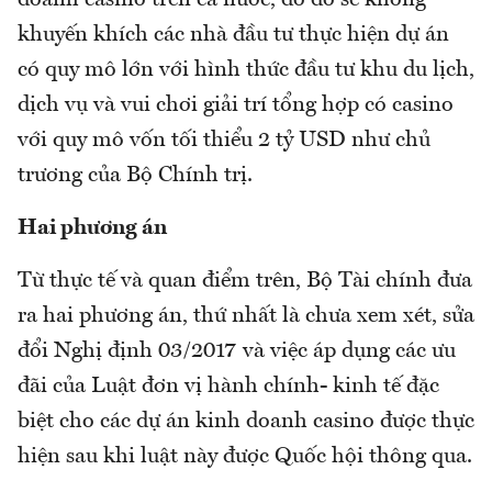
khuyến khích các nhà đầu tư thực hiện dự án
có quy mô lớn với hình thức đầu tư khu du lịch,
dịch vụ và vui chơi giải trí tổng hợp có casino
với quy mô vốn tối thiểu 2 tỷ USD như chủ
trương của Bộ Chính trị.
Hai phương án
Từ thực tế và quan điểm trên, Bộ Tài chính đưa
ra hai phương án, thứ nhất là chưa xem xét, sửa
đổi Nghị định 03/2017 và việc áp dụng các ưu
đãi của Luật đơn vị hành chính- kinh tế đặc
biệt cho các dự án kinh doanh casino được thực
hiện sau khi luật này được Quốc hội thông qua.