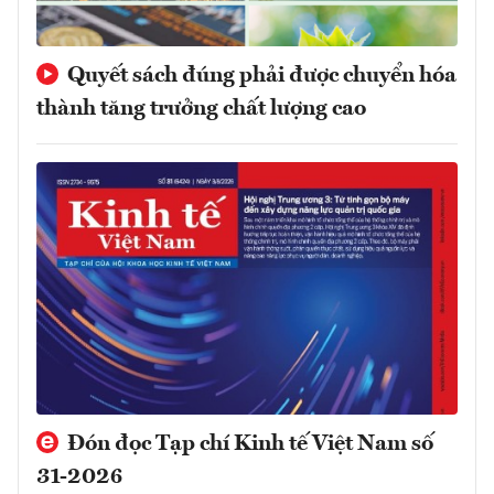
Quyết sách đúng phải được chuyển hóa
thành tăng trưởng chất lượng cao
Đón đọc Tạp chí Kinh tế Việt Nam số
31-2026