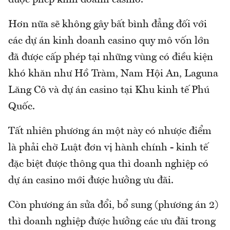
Hơn nữa sẽ không gây bất bình đẳng đối với
các dự án kinh doanh casino quy mô vốn lớn
đã được cấp phép tại những vùng có điều kiện
khó khăn như Hồ Tràm, Nam Hội An, Laguna
Lăng Cô và dự án casino tại Khu kinh tế Phú
Quốc.
Tất nhiên phương án một này có nhược điểm
là phải chờ Luật đơn vị hành chính - kinh tế
đặc biệt được thông qua thì doanh nghiệp có
dự án casino mới được hưởng ưu đãi.
Còn phương án sửa đổi, bổ sung (phương án 2)
thì doanh nghiệp được hưởng các ưu đãi trong