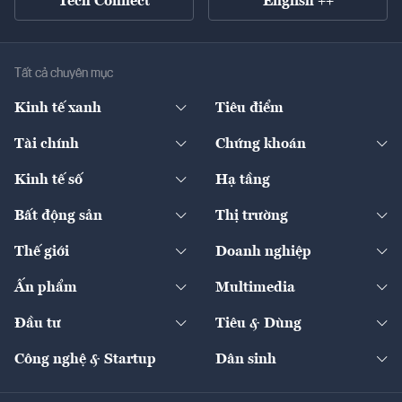
Tech Connect
English ++
Tất cả chuyên mục
Kinh tế xanh
Tiêu điểm
Chuyển động xanh
Tài chính
Chứng khoán
Pháp lý
Ngân hàng
Doanh nghiệp niêm yết
Kinh tế số
Hạ tầng
Thương hiệu xanh
Thị trường vốn
Thị trường
Sản phẩm - Thị trường
Bất động sản
Thị trường
Diễn đàn
Thuế
Đầu tư
Tài sản số
Chính sách
Xuất nhập khẩu
Thế giới
Doanh nghiệp
Bảo hiểm
Quốc tế
Dịch vụ số
Thị trường
Khung pháp lý
Kinh tế
Chuyển động
Ấn phẩm
Multimedia
Khung pháp lý
Start-up
Dự án
Công nghiệp
Chuyển động 24h
Đối thoại
The Guide
Video
Đầu tư
Tiêu & Dùng
Quản trị số
Cafe BĐS
Thị trường
Kinh doanh
Kết nối
Tạp chí kinh tế Việt Nam
eMagazine
Nhà đầu tư
Du lịch
Công nghệ & Startup
Dân sinh
Tư vấn
Nông sản
Doanh nhân
Tư vấn Tiêu & Dùng
Infographics
Hạ tầng
Sức khỏe
Khung pháp lý
Doanh nghiệp