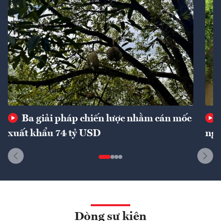
Ba giải pháp chiến lược nhằm cán mốc
xuất khẩu 74 tỷ USD
ngu
Dòng sự kiện