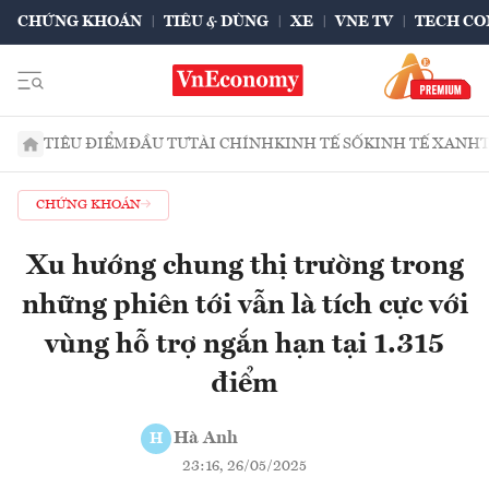
CHỨNG KHOÁN
TIÊU & DÙNG
XE
VNE TV
TECH CO
TIÊU ĐIỂM
ĐẦU TƯ
TÀI CHÍNH
KINH TẾ SỐ
KINH TẾ XANH
CHỨNG KHOÁN
Xu hướng chung thị trường trong
những phiên tới vẫn là tích cực với
vùng hỗ trợ ngắn hạn tại 1.315
điểm
Hà Anh
H
23:16, 26/05/2025