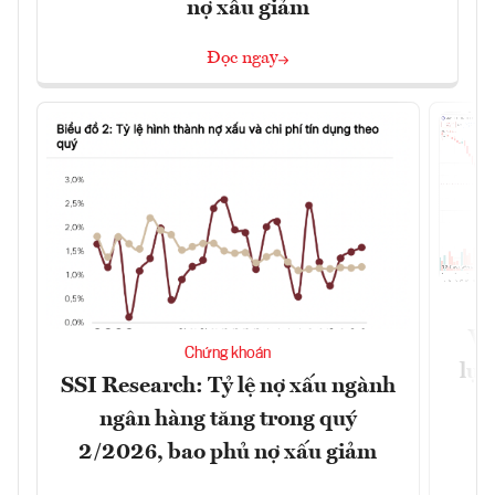
nợ xấu giảm
Đọc ngay
VN
Chứng khoán
lực
SSI Research: Tỷ lệ nợ xấu ngành
ngân hàng tăng trong quý
2/2026, bao phủ nợ xấu giảm