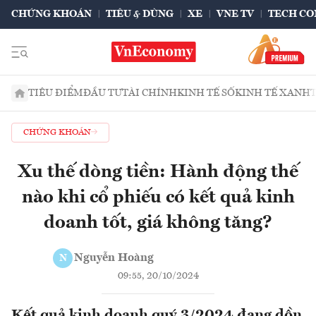
CHỨNG KHOÁN
TIÊU & DÙNG
XE
VNE TV
TECH CO
TIÊU ĐIỂM
ĐẦU TƯ
TÀI CHÍNH
KINH TẾ SỐ
KINH TẾ XANH
CHỨNG KHOÁN
Xu thế dòng tiền: Hành động thế
nào khi cổ phiếu có kết quả kinh
doanh tốt, giá không tăng?
Nguyễn Hoàng
N
09:55, 20/10/2024
Kết quả kinh doanh quý 3/2024 đang dồn