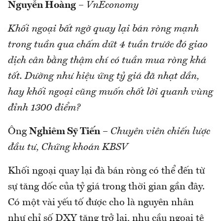
Nguyễn Hoàng
–
VnEconomy
Khối ngoại bất ngờ quay lại bán ròng mạnh
trong tuần qua chấm dứt 4 tuần trước đó giao
dịch cân bằng thậm chí có tuần mua ròng khá
tốt. Dường như hiệu ứng tỷ giá đã nhạt dần,
hay khối ngoại cũng muốn chốt lời quanh vùng
đỉnh 1300 điểm?
Ông
Nghiêm Sỹ Tiến
–
Chuyên viên chiến lược
đầu tư, Chứng khoán KBSV
Khối ngoại quay lại đà bán ròng có thể đến từ
sự tăng dốc của tỷ giá trong thời gian gần đây.
Có một vài yếu tố được cho là nguyên nhân
như chỉ số DXY tăng trở lại, nhu cầu ngoại tệ