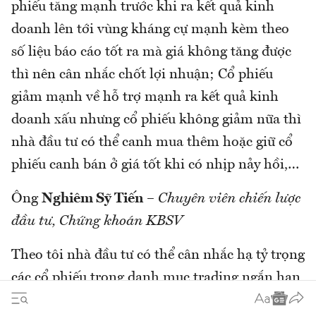
phiếu tăng mạnh trước khi ra kết quả kinh
doanh lên tới vùng kháng cự mạnh kèm theo
số liệu báo cáo tốt ra mà giá không tăng được
thì nên cân nhắc chốt lợi nhuận; Cổ phiếu
giảm mạnh về hỗ trợ mạnh ra kết quả kinh
doanh xấu nhưng cổ phiếu không giảm nữa thì
nhà đầu tư có thể canh mua thêm hoặc giữ cổ
phiếu canh bán ở giá tốt khi có nhịp nảy hồi,…
Ông
Nghiêm Sỹ Tiến
–
Chuyên viên chiến lược
đầu tư, Chứng khoán KBSV
Theo tôi nhà đầu tư có thể cân nhắc hạ tỷ trọng
các cổ phiếu trong danh mục trading ngắn hạn,
T , và giữ nguyên phần còn lại. Số liệu kết quả